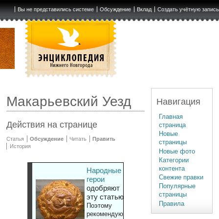
Вы не представились системе
Обсуждение
Вклад
Создать учётную запис
Макарьевский Уезд
Навигация
Главная
Действия на странице
страница
Новые
Статья
Обсуждение
Читать
Править
страницы
История
Новые фото
Категории
контента
Народные
Свежие правки
герои
Популярные
одобряют
страницы
эту статью
Правила
Поэтому
рекомендуют