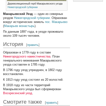
Дореволюционный герб Макарьевского уезда
Нижегородской губернии
Макарьевский Уезд
— один из северных
уездов
Нижегородской губернии
. Образован
вокруг исторических земель
пос. Макарьево
(
Макарьев монастырь
).
По данным 1897 года, в уезде проживало
около 109 тысяч человек.
История
[
править
]
Образован в 1779 году в составе
Нижегородского наместничества
. План
генерального межевания Макарьевского
уезда составлен в 1785 году.
В 1796 году уезд упразднен, в 1802 году
восстановлен.
К 1913 году уезд состоял из 20 волостей.
В 1918 году из части территорий
Макарьевского уезда был сформирован
Воскресенский уезд
.
Смотрите также
[
править
]