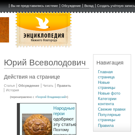
Вы не представились системе
Обсуждение
Вклад
Создать учётную запис
Юрий Всеволодович
Навигация
Главная
Действия на странице
страница
Новые
Статья
Обсуждение
Читать
Править
страницы
История
Новые фото
(перенаправлено с «
Георгий Владимирский
»)
Категории
контента
Народные
Свежие правки
герои
Популярные
одобряют
страницы
эту статью
Правила
Поэтому
рекомендуют