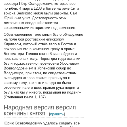
воевода Пётр Оследюкович, которые все
погибли. 4 марта 1238 в битве на реке Сити
войска Великого князя были разбиты. Сам
Юрий был убит. Достоверность этих
летописных сведений ставится
современными историками под сомнение.
Обезглавленное тело князя было обнаружено
на поле боя ростовским епископом
Кириллом, который отвёз тело в Ростов и
похоронил его в каменном гробу в храме
Богоматери. Голова князя была найдена и
приставлена к телу. Через два года останки
были торжественно перенесены Ярославом
Всеволодовичем в Успенский собор во
Владимире, при этом, по свидетельствам
очевидцев «глава святая прильнула к
святому телу, так что и следа не было
отсечения на его шее; правая рука поднята
была как бы у живого, показывая на подвиг»
(Степенная книга 1, 137).
Народная версия версия
кончины князя
[
править
]
Юрию Всеволодовичу удалось собрать все