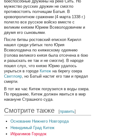
боеспособные дружины на реке Сить. Но
мужество русских дружин не смогло
противостоять полчищам Батыя. В
кровопролитном сражении (4 марта 1338 г.)
полегло все русское войско вместе с
великим князем Юрием Всеволодовичем и
двумя его сыновьями.
После битвы ростовский епископ Кирилл
нашел среди убитых тело Юрия
Всеволодвича по княжескому одеянию
(голова великого князя была отсечена в бою
и разыскать ее так и не смогли). В народе
пошел слух, что князю Юрию удалось
укрыться в городе
Китеж
на берегу озера
Светлояр
, но Батый настиг его там и предал
смерти.
В тот же час Китеж погрузился в воды озера.
По преданию, Китеж должен явиться в мир
накануне Страшного суда.
Смотрите также
[
править
]
Основание Нижнего Новгорода
Невидимый Град Китеж
Ибрагимов Городок