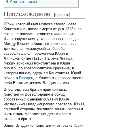
4
Смотрите также
Происхождение
[
править
]
Юрий, который был моложе своего брата
Константина, после смерти отца в 1212 г. по
его воле получил великое княжение, что
было нарушением установленного порядка.
Между Юрием и Константином началась
длительная междоусобная борьба,
завершившаяся поражением Юрия в
Липицкой битве (1216). На реке Липица,
между войсками Константина и Юрия
произошло кровопролитное сражение, в
котором победу одержал Константин. Юрий
бежал в
Городец
, а Константин провозгласил
себя Великим князем Владимирским.
Впоследствии братья примирились.
Константин Всеволодович в обход
собственных сыновей объявил Юрия
наследником владимирского престола. Юрий,
со своей стороны, поклялся забыть распри и
быть отцом малолетним детям своего
старшего брата.
Занял Владимир, Константин отправив Юрия