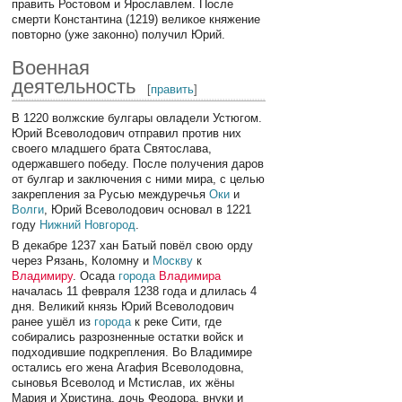
править Ростовом и Ярославлем. После
смерти Константина (1219) великое княжение
повторно (уже законно) получил Юрий.
Военная
деятельность
[
править
]
В 1220 волжские булгары овладели Устюгом.
Юрий Всеволодович отправил против них
своего младшего брата Святослава,
одержавшего победу. После получения даров
от булгар и заключения с ними мира, с целью
закрепления за Русью междуречья
Оки
и
Волги
, Юрий Всеволодович основал в 1221
году
Нижний Новгород
.
В декабре 1237 хан Батый повёл свою орду
через Рязань, Коломну и
Москву
к
Владимиру
. Осада
города
Владимира
началась 11 февраля 1238 года и длилась 4
дня. Великий князь Юрий Всеволодович
ранее ушёл из
города
к реке Сити, где
собирались разрозненные остатки войск и
подходившие подкрепления. Во Владимире
остались его жена Агафия Всеволодовна,
сыновья Всеволод и Мстислав, их жёны
Мария и Христина, дочь Феодора, внуки и