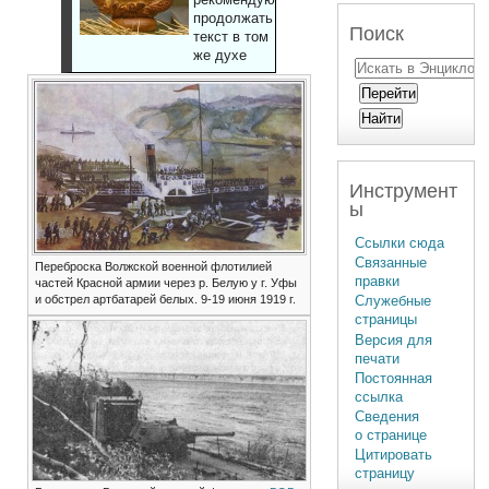
продолжать
Поиск
текст в том
же духе
Инструмент
ы
Ссылки сюда
Связанные
Переброска Волжской военной флотилией
правки
частей Красной армии через р. Белую у г. Уфы
и обстрел артбатарей белых. 9-19 июня 1919 г.
Служебные
страницы
Версия для
печати
Постоянная
ссылка
Сведения
о странице
Цитировать
страницу