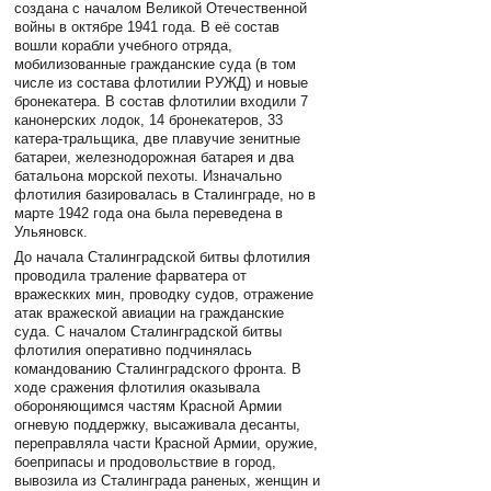
создана с началом Великой Отечественной
войны в октябре 1941 года. В её состав
вошли корабли учебного отряда,
мобилизованные гражданские суда (в том
числе из состава флотилии РУЖД) и новые
бронекатера. В состав флотилии входили 7
канонерских лодок, 14 бронекатеров, 33
катера-тральщика, две плавучие зенитные
батареи, железнодорожная батарея и два
батальона морской пехоты. Изначально
флотилия базировалась в Сталинграде, но в
марте 1942 года она была переведена в
Ульяновск.
До начала Сталинградской битвы флотилия
проводила траление фарватера от
вражескких мин, проводку судов, отражение
атак вражеской авиации на гражданские
суда. С началом Сталинградской битвы
флотилия оперативно подчинялась
командованию Сталинградского фронта. В
ходе сражения флотилия оказывала
обороняющимся частям Красной Армии
огневую поддержку, высаживала десанты,
переправляла части Красной Армии, оружие,
боеприпасы и продовольствие в город,
вывозила из Сталинграда раненых, женщин и