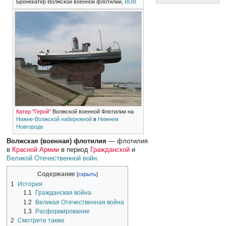
Бронекатер Волжской военной флотилии,
ВОВ
Катер "Герой"
Волжской военной Флотилии на
Нижне-Волжской набережной
в
Нижнем
Новгороде
Волжская (военная) флотилия
— флотилия
в
Красной Армии
в период
Гражданской
и
Великой Отечественной войн
.
Содержание
1
История
1.1
Гражданская война
1.2
Великая Отечественная война
1.3
Расформирование
2
Смотрите также