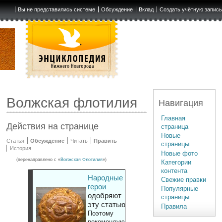
Вы не представились системе
Обсуждение
Вклад
Создать учётную запис
Волжская флотилия
Навигация
Главная
Действия на странице
страница
Новые
Статья
Обсуждение
Читать
Править
страницы
История
Новые фото
(перенаправлено с «
Волжская Флотилия
»)
Категории
контента
Народные
Свежие правки
герои
Популярные
одобряют
страницы
эту статью
Правила
Поэтому
рекомендуют