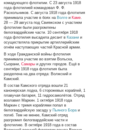
комадующего флотилии. С 23 августа 1918
года флотилией командовал Ф. Ф.
Раскольников. С августа 1918 года флотилия
принимала участие в боях на
Волге
и
Каме
.
28 — 29 августа под Свияжском с участием
флотилии были разгромлены
белогвардейские части. 10 сентября 1918
года флотилия высадила десант в
Казани
и
осуществляла прикрытие артиллерийским
огнём наступающих частей Красной армии.
В ходе Гражданской войны флотилия
принимала участие во взятии Вольска,
Сызрани,
Самары
и других городов. Ещё в
сентябре 1918 года флотилия была
разделена на два отряда: Волжский и
Камский.
В состав Камского отряда вошли 21
канонерская лодка, 6 сторожевых кораблей, 1
плавучая батарея, 11 гидросамолётов. Отряд
возлавил Маркин. 1 октября 1918 года
Маркин с тремя кораблями попал в
белогвардейскую засаду у
Пьяного Бора
и
погиб. Тем не менее, Камский отряд
разгромил белогвардейские части и
флотилию. В октябре 1918 года в состав
Волжской военной флотилии вошла Военно-