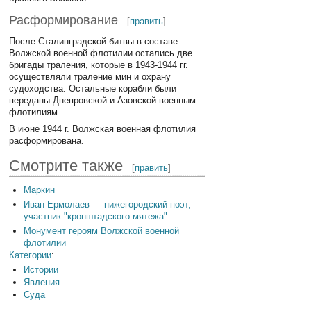
Расформирование
[
править
]
После Сталинградской битвы в составе
Волжской военной флотилии остались две
бригады траления, которые в 1943-1944 гг.
осуществляли траление мин и охрану
судоходства. Остальные корабли были
переданы Днепровской и Азовской военным
флотилиям.
В июне 1944 г. Волжская военная флотилия
расформирована.
Смотрите также
[
править
]
Маркин
Иван Ермолаев — нижегородский поэт,
участник "кронштадского мятежа"
Монумент героям Волжской военной
флотилии
Категории
:
Истории
Явления
Суда