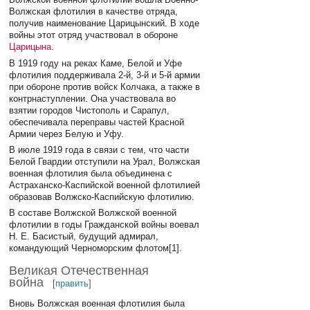
Волжская флотилия в качестве отряда,
получив наименование Царицынский. В ходе
войны этот отряд участвовал в обороне
Царицына
.
В 1919 году на реках Каме, Белой и Уфе
флотилия поддерживала 2-й, 3-й и 5-й армии
при обороне против войск Колчака, а также в
контрнаступлении. Она участвовала во
взятии городов Чистополь и Сарапул,
обеспечивала переправы частей Красной
Армии через Белую и Уфу.
В июле 1919 года в связи с тем, что части
Белой Гвардии отступили на Урал, Волжская
военная флотилия была объединена с
Астраханско-Каспийской военной флотилией
образовав Волжско-Каспийскую флотилию.
В составе Волжской Волжской военной
флотилии в годы Гражданской войны воевал
Н. Е. Басистый, будущий адмирал,
командующий Черноморским флотом[1].
Великая Отечественная
война
[
править
]
Вновь Волжская военная флотилия была