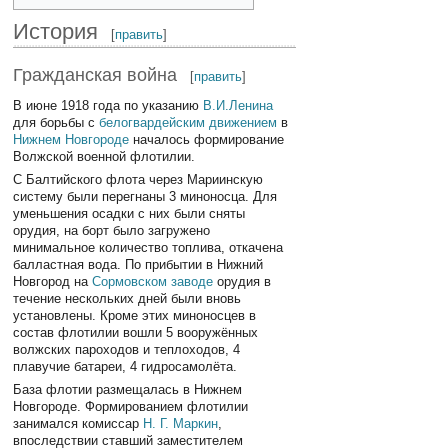
История
[
править
]
Гражданская война
[
править
]
В июне 1918 года по указанию
В.И.Ленина
для борьбы с
белогвардейским движением
в
Нижнем Новгороде
началось формирование
Волжской военной флотилии.
С Балтийского флота через Мариинскую
систему были перегнаны 3 миноносца. Для
уменьшения осадки с них были сняты
орудия, на борт было загружено
минимальное количество топлива, откачена
балластная вода. По прибытии в Нижний
Новгород на
Сормовском заводе
орудия в
течение нескольких дней были вновь
установлены. Кроме этих миноносцев в
состав флотилии вошли 5 вооружённых
волжских пароходов и теплоходов, 4
плавучие батареи, 4 гидросамолёта.
База флотии размещалась в Нижнем
Новгороде. Формированием флотилии
занимался комиссар
Н. Г. Маркин
,
впоследствии ставший заместителем