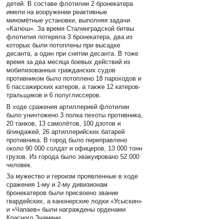
детей. В составе флотилии 2 бронекатера
имели на вооружении реактивные
миномётные установки, выполняя задачи
«Катюш». За время Сталинградской битвы
флотилия потеряла 3 бронекатера, два из
которых были потоплены при высадке
десанта, а один при снятии десанта. В тоже
время за два месяца боевых действий из
мобилизованных гражданских судов
противником было потоплено 18 пароходов и
6 пассажирских катеров, а также 12 катеров-
тральщиков и 6 полуглиссеров.
В ходе сражения артиллерией флотилии
было уничтожено 3 полка пехоты противника,
20 танков, 13 самолётов, 100 дзотов и
блиндажей, 26 артиллерийских батарей
противника. В город было переправлено
около 90 000 солдат и офицеров, 13 000 тонн
грузов. Из города было эвакуировано 52 000
человек.
За мужество и героизм проявленные в ходе
сражения 1-му и 2-му дивизионам
бронекатеров были присвоено звание
гвардейских, а канонерские лодки «Усыскин»
и «Чапаев» были награждены орденами
Красного Знамени.