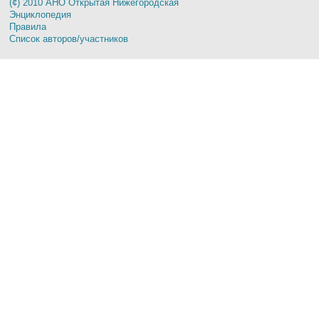
(¢) 2010 АНО Открытая Нижегородская
Энциклопедия
Правила
Список авторов/участников