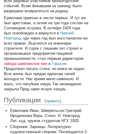
всех рядовых участников кронштадтских
событий. Всем бежавшим за границу было
разрешено возвратиться на родину.
Ермолаев приехал в числе первых. И тут же
был арестован, а затем на три года сослан на
Соловецкие острова. В октябре 1924 года
был освобожден и вернулся в
Нижний
Новгород
, где через год был восстановлен во
всех правах. Выучился на инженера-
строителя. И сорок с лишним лет строил и
организовывал предприятия пищевой
промышленности, стал первым директором
завода шампанских вин
в
Горьком
.
Продолжал писать стихи, но книги не издал.
Всю жизнь был предан идеалам своей
молодости:
Нас время мало изменило.
И
жаль, что пагубная хмурь Так неожиданно
закрыла Пред нами ясную лазурь.
Публикации
[
править
]
Ермолаев Иван, Шмерельсон Григорий,
Иродионова Вера. Стихи. Н. Новгород:
Лит.-худ. кружок студентов НГУ, 1920.
Сборники: Зарницы: Литературно-
художественный сборник: Посвящается 2-