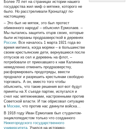
Более 70 лет на страницах истории нашего
государства жил миф о мятеже, которого не
было. Но расстреливали Кронштадт по-
настоящему.
– Это был не мятеж, это был протест
обиженного народа! – объяснял Ермолаев. –
Мы пытались защитить отцов своих, которые
были истерзаны продразверсткой в деревнях
России
. Все началось 1 марта 1921 года во
время митинга, когда моряки – в большинстве
своем крестьянские дети, вернувшиеся после
отпусков из сел и деревень на флот, –
потребовали от приехавшего к нам Калинина
немедленно отменить продразверстку,
расформировать продотряды, ввести
продналог и разрешить крестьянам свободно
торговать. А он, вместо того чтобы
объяснить, что такие решения вот-вот будут
приняты на Х съезде партии, испугался и
счел нас мятежниками, настроенными против
Советской власти. И так обрисовал ситуацию
в
Москве
, что против нас двинули войска…
В 1918 году Иван Ермолаев был студентом-
энциклопедистом только что созданного
Нижегородского государственного
университета
. Учился на историко-