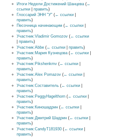
Итоги Недели Достижений Шанцева
(
←
ссылки
|
править
)
Глоссарий ЭНН "У"
(
← ссылки
|
править
)
Песочница начинающим
(
← ссылки
|
править
)
Участник:Vladimir Gomozov
(
← ссылки
|
править
)
Участник:Abbe
(
← ссылки
|
править
)
Участник:Мария Кузнецова
(
← ссылки
|
править
)
Участник:Pikshenkmv
(
← ссылки
|
править
)
Участник:Alex Pomazov
(
← ссылки
|
править
)
Участник:Составитель
(
← ссылки
|
править
)
Участник:PeggyHagelthorn
(
← ссылки
|
править
)
Участник:Киношадрин
(
← ссылки
|
править
)
Участник:Дмитрий Шадрин
(
← ссылки
|
править
)
Участник:CandyT181930
(
← ссылки
|
править
)