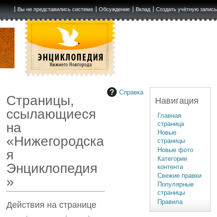
Вы не представились системе
Обсуждение
Вклад
Создать учётную запис
Справка
Страницы,
Навигация
ссылающиеся
Главная
страница
на
Новые
«Нижегородска
страницы
Новые фото
я
Категории
Энциклопедия
контента
Свежие правки
»
Популярные
страницы
Правила
Действия на странице