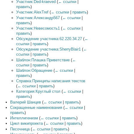
Участник:Ded-kraeved
(
← ссылки
|
править
)
Участник:AlexTref
(
← ссылки
|
править
)
Участник:Александр567
(
← ссылки
|
править
)
Участник:Невесомость1
(
← ссылки
|
править
)
Обсуждение участника:62.220.34.27
(
←
ссылки
|
править
)
Обсуждение участника:SherryBlair1
(
←
ссылки
|
править
)
Шаблон:Плашка Приветствие
(
←
ссылки
|
править
)
Шаблон:Обращение
(
← ссылки
|
править
)
Справка:Принципы написания текстов
(
← ссылки
|
править
)
Категория:Круглый стол
(
← ссылки
|
править
)
Валерий Шанцев
(
← ссылки
|
править
)
Сокращенные наименования
(
← ссылки
|
править
)
Интеллигенизм
(
← ссылки
|
править
)
Цикл википроекта
(
← ссылки
|
править
)
Песочница
(
← ссылки
|
править
)