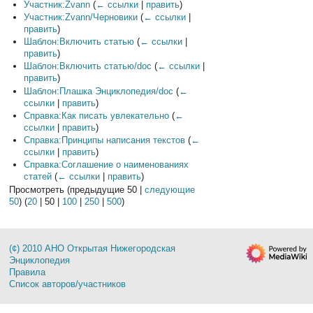
Участник:Zvann
(
← ссылки
|
править
)
Участник:Zvann/Черновики
(
← ссылки
|
править
)
Шаблон:Включить статью
(
← ссылки
|
править
)
Шаблон:Включить статью/doc
(
← ссылки
|
править
)
Шаблон:Плашка Энциклопедия/doc
(
←
ссылки
|
править
)
Справка:Как писать увлекательно
(
←
ссылки
|
править
)
Справка:Принципы написания текстов
(
←
ссылки
|
править
)
Справка:Соглашение о наименованиях
статей
(
← ссылки
|
править
)
Просмотреть (
предыдущие 50
|
следующие
50
) (
20
|
50
|
100
|
250
|
500
)
(¢) 2010 АНО Открытая Нижегородская
Энциклопедия
Правила
Список авторов/участников