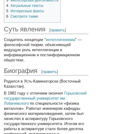
3
Философская деятельность
4
Актуальные тексты
5
Интересные факты
6
Смотрите также
Суть явления
[
править
]
Создатель концепции "
интеллигенизма
" —
философской теории, объясняющей
ведущую роль интеллигенции в
информационном и постинформационном
обществах.
Биография
[
править
]
Родился в Усть-Каменогорске (Восточный
Казахстан).
В 1982 году с отличием окончил
Горьковский
государственный университет им.
Лобачевского
по специальности «физика
металлов». Работал инженером кафедры
физического материаловедения, затем был
зачислен в аспирантуру Горьковского
государственного университета. Итогом его
работы в аспирантуре стало более десятка
изобретений, подтвержденных