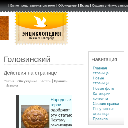
Вы не представились системе
Обсуждение
Вклад
Создать учётную запис
Головинский
Навигация
Главная
Действия на странице
страница
Новые
Статья
Обсуждение
Читать
Править
страницы
История
Новые фото
Категории
контента
Народные
Свежие правки
герои
Популярные
одобряют
страницы
эту статью
Правила
Поэтому
рекомендуют