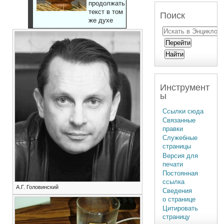
продолжать
текст в том
Поиск
же духе
Инструмент
ы
Ссылки сюда
Связанные
правки
Служебные
страницы
Версия для
печати
Постоянная
ссылка
А.Г. Головинский
Сведения
о странице
Цитировать
страницу