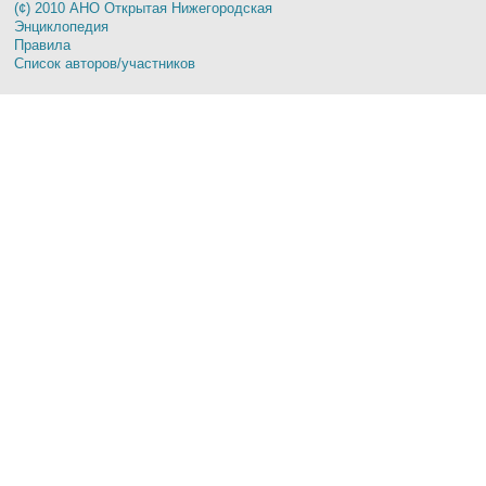
(¢) 2010 АНО Открытая Нижегородская
Энциклопедия
Правила
Список авторов/участников