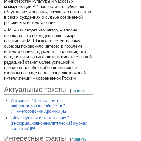
Министерству культуры и массовых
коммуникаций РФ провести его публичное
обсуждение и оценить, насколько прав автор
в своих суждениях о судьбе соврменной
российской интеллигенции.
«Но, – как сетует нам автор, – вполне
очевидно, что последовавшее вскоре
назначение М. Швыдкого естественным
образом похоронило интерес к проблеме
интеллигенции», однако мы надеемся, что
сегодняшняя попытка автора вместе с нащей
редакцией станет более успешной и
привлечет к себе особое внимание со
стороны все еще не до конца «потерянной
интеллигенции» современной России.
Актуальные тексты
[
править
]
Интервью. "Кризис - путь в
информационное общество"
("Нижегородские Хроники")
"Исчезнувшая интеллигенция"
(информационно-аналитический журнал
"Сенатор")
Интересные факты
[
править
]