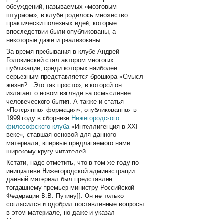
обсуждений, называемых «мозговым
штурмом», в клубе родилось множество
практически полезных идей, которые
впоследствии были опубликованы, а
некоторые даже и реализованы.
За время пребывания в клубе Андрей
Головинский стал автором многогих
публикаций, среди которых наиболее
серьезным представляется брошюра «Смысл
жизни?.. Это так просто», в которой он
излагает о новом взгляде на осмысление
человеческого бытия. А также и статья
«Потерянная формация», опубликованная в
1999 году в сборнике
Нижегородского
философского клуба
«Интеллигенция в XXI
веке», ставшая основой для данного
материала, впервые предлагаемого нами
широкому кругу читателей.
Кстати, надо отметить, что в том же году по
инициативе Нижегородской администрации
данный материал был представлен
тогдашнему премьер-министру Российской
Федерации В.В. Путину]]. Он не только
согласился и одобрил поставленные вопросы
в этом материале, но даже и указал