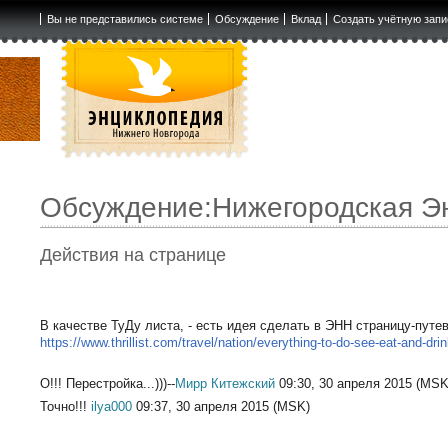
Вы не представились системе
Обсуждение
Вклад
Создать учётную запи
Обсуждение
:
Нижегородская Э
Действия на странице
В качестве ТуДу листа, - есть идея сделать в ЭНН страницу-пут
https://www.thrillist.com/travel/nation/everything-to-do-see-eat-and-dr
О!!! Перестройка...)))--
Мирр Китежский
09:30, 30 апреля 2015 (MSK
Точно!!!
ilya000
09:37, 30 апреля 2015 (MSK)