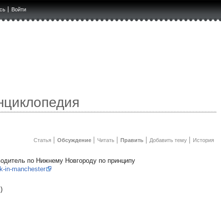
сь
Войти
нциклопедия
Статья
Обсуждение
Читать
Править
Добавить тему
История
еводитель по Нижнему Новгороду по принципу
ink-in-manchester
)