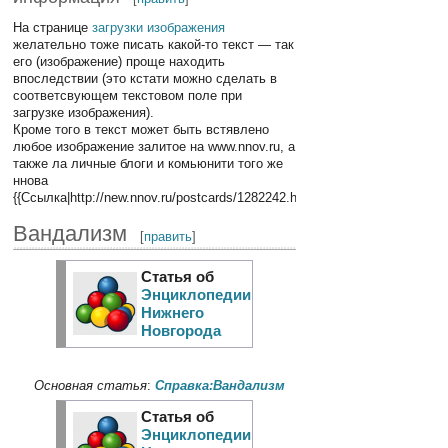
На странице
загрузки изображения
желательно тоже писать какой-то текст — так
его (изображение) проще находить
впоследствии (это кстати можно сделать в
соответсвующем текстовом поле при
загрузке изображения).
Кроме того в текст может быть встявлено
любое изображение залитое на www.nnov.ru, а
также ла личные блоги и комьюнити того же
ннова
{{Ссылка|http://new.nnov.ru/postcards/1282242.html}}
Вандализм
[
править
]
Статья об
Энциклопедии
Нижнего
Новгорода
Основная статья
:
Справка:Вандализм
Статья об
Энциклопедии