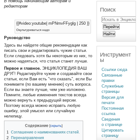
В помощь начинающим авторам и
редакторам
Поиск
{{#video:youtube| mPNmvFFyglg | 250 }}
Окультуриваться надо
Руководство
Здесь вы найдете общие рекомендации как
писать свои и редактировать чужие статьи.
Инструмент
Если следовать хотя бы некоторым из них, то
ы
можно надеяться, что статья станет лучше.
Первое и главное.
ЭНЦИКЛОПЕДИЯ ВАШ
Ссылки сюда
ДРУГ! Редактируйте чужие и создавайте свои
Связанные
статьи, если Вам есть "что сказать", если Вы
правки
понимаете (по вашему мнению) суть вопроса.
Служебные
Если вы знаете лучше, чем уже изложено.
страницы
Помните, любые изменения текстов всегда
Версия для
можно вернуть к предыдущей версии.
печати
Поэтому всегда можно исправть любую
Постоянная
ошибку, злой умысел или случайную
ссылка
нелепицу.
Сведения
о странице
Содержание
Цитировать
1
Соглашение о наименованиях статей.
страницу
2
Перенаправления