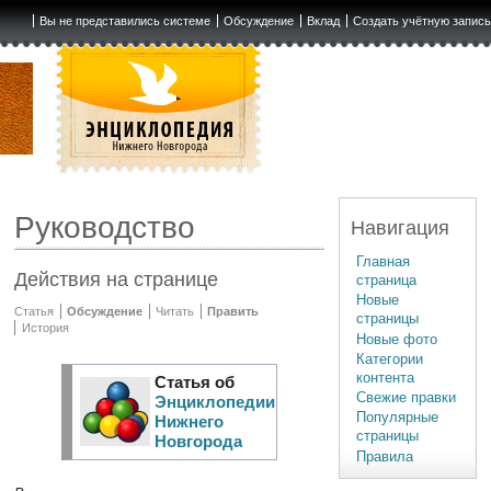
Вы не представились системе
Обсуждение
Вклад
Создать учётную запис
Руководство
Навигация
Главная
Действия на странице
страница
Новые
Статья
Обсуждение
Читать
Править
страницы
История
Новые фото
Категории
контента
Статья об
Свежие правки
Энциклопедии
Популярные
Нижнего
страницы
Новгорода
Правила