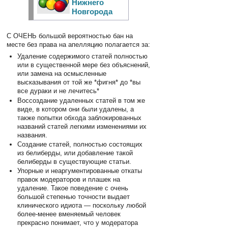
Нижнего
Новгорода
С ОЧЕНЬ большой вероятностью бан на
месте без права на апелляцию полагается за:
Удаление содержимого статей полностью
или в существенной мере без объяснений,
или замена на осмысленные
высказывания от той же *фигня* до *вы
все дураки и не лечитесь*
Воссоздание удаленных статей в том же
виде, в котором они были удалены, а
также попытки обхода заблокированных
названий статей легкими изменениями их
названия.
Создание статей, полностью состоящих
из белиберды, или добавление такой
белиберды в существующие статьи.
Упорные и неаргументированные откаты
правок модераторов и плашек на
удаление. Такое поведение с очень
большой степенью точности выдает
клинического идиота — поскольку любой
более-менее вменяемый человек
прекрасно понимает, что у модератора