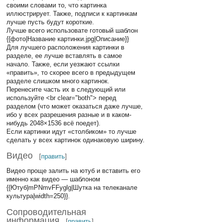
своими словами то, что картинка
иллюстрирует. Также, подписи к картинкам
лучше пусть будут короткие.
Лучше всего использовате готовый шаблон
{{фото|Название картинки.jpg|Описание}}
Для лучшего расположения картинки в
разделе, ее лучше вставлять в самое
начало. Также, если уезжают ссылки
«править», то скорее всего в предыдущем
разделе слишком много картинок.
Перенесите часть их в следующий или
используйте <br clear="both"> перед
разделом (что может оказаться даже лучше,
ибо у всех разрешения разные и в каком-
нибудь 2048×1536 всё поедет).
Если картинки идут «столбиком» то лучше
сделать у всех картинок одинаковую ширину.
Видео
[
править
]
Видео проще залить на ютуб и вставить его
именно как видео — шаблоном
{{Ютуб|mPNmvFFyglg|Шутка на телеканале
культура|width=250}}.
Сопроводительная
информация
[
править
]