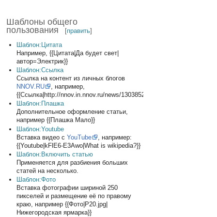
Шаблоны общего
пользования
[
править
]
Шаблон:Цитата
Например, {{Цитата|Да будет свет|
автор=Электрик}}
Шаблон:Ссылка
Ссылка на контент из личных блогов
NNOV.RU
, например,
{{Ссылка|http://nnov.in.nnov.ru/news/1303852.html}}
Шаблон:Плашка
Дополнительное оформление статьи,
например {{Плашка Мало}}
Шаблон:Youtube
Вставка видео с
YouTube
, например:
{{Youtube|kFlE6-E3Awo|What is wikipedia?}}
Шаблон:Включить статью
Применяется для разбиения больших
статей на несколько.
Шаблон:Фото
Вставка фотографии шириной 250
пикселей и размещение её по правому
краю, например {{Фото|P20.jpg|
Нижегородская ярмарка}}