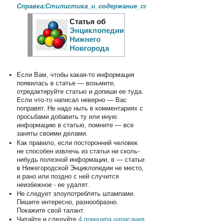
Справка:Стилистика_и_содержание_статей
Статья об
Энциклопедии
Нижнего
Новгорода
Если Вам, чтобы какая-то информация
появилась в статье — возьмите,
отредактируйте статью и допиши ее туда.
Если что-то написал неверно — Вас
поправят. Не надо ныть в комментариях с
просьбами добавить ту или иную
информацию в статью, помните — все
заняты своими делами.
Как правило, если посторонний человек
не способен извлечь из статьи ни сколь-
нибудь полезной информации, в — статье
в Нижегородской Энциклопедии не место,
и рано или поздно с ней случится
неизбежное - ее удалят.
Не следует злоупотреблять штампами.
Пишите интересно, разнообразно.
Покажите свой талант.
Читайте и следуйте
4 принципа написания