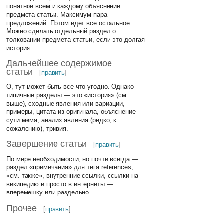
понятное всем и каждому объяснение
предмета статьи. Максимум пара
предложений. Потом идет все остальное.
Можно сделать отдельный раздел о
толковании предмета статьи, если это долгая
история.
Дальнейшее содержимое
статьи
[
править
]
О, тут может быть все что угодно. Однако
типичные разделы — это «история» (см.
выше), сходные явления или вариации,
примеры, цитата из оригинала, объяснение
сути мема, анализ явления (редко, к
сожалению), тривия.
Завершение статьи
[
править
]
По мере необходимости, но почти всегда —
раздел «примечания» для тега references,
«см. также», внутренние ссылки, ссылки на
википедию и просто в интернеты —
вперемешку или раздельно.
Прочее
[
править
]