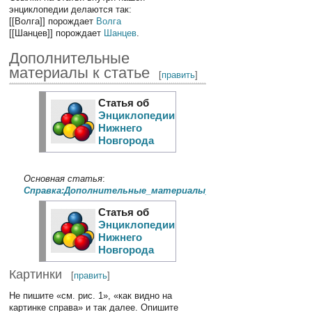
энциклопедии делаются так:
[[Волга]] порождает
Волга
[[Шанцев]] порождает
Шанцев
.
Дополнительные
материалы к статье
[
править
]
Статья об
Энциклопедии
Нижнего
Новгорода
Основная статья
:
Справка:Дополнительные_материалы_к_статье
Статья об
Энциклопедии
Нижнего
Новгорода
Картинки
[
править
]
Не пишите «см. рис. 1», «как видно на
картинке справа» и так далее. Опишите