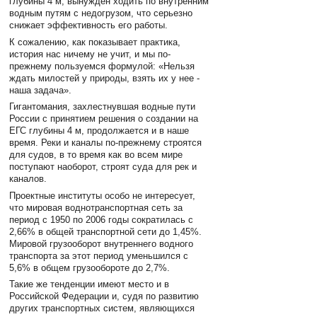
глубины 4 м, вынужден ходить по внутренним
водным путям с недогрузом, что серьезно
снижает эффективность его работы.
К сожалению, как показывает практика,
история нас ничему не учит, и мы по-
прежнему пользуемся формулой: «Нельзя
ждать милостей у природы, взять их у нее -
наша задача».
Гигантомания, захлестнувшая водные пути
России с принятием решения о создании на
ЕГС глубины 4 м, продолжается и в наше
время. Реки и каналы по-прежнему строятся
для судов, в то время как во всем мире
поступают наоборот, строят суда для рек и
каналов.
Проектные институты особо не интересует,
что мировая воднотранспортная сеть за
период с 1950 по 2006 годы сократилась с
2,66% в общей транспортной сети до 1,45%.
Мировой грузооборот внутреннего водного
транспорта за этот период уменьшился с
5,6% в общем грузообороте до 2,7%.
Такие же тенденции имеют место и в
Российской Федерации и, судя по развитию
других транспортных систем, являющихся