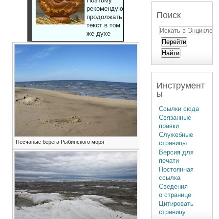
Поэтому
рекомендуют
Поиск
продолжать
текст в том
же духе
Инструмент
ы
Ссылки сюда
Связанные
правки
Служебные
Песчаные берега Рыбинского моря
страницы
Версия для
печати
Постоянная
ссылка
Сведения
о странице
Цитировать
страницу