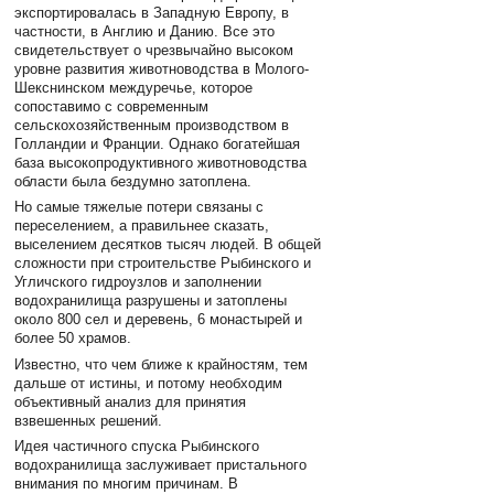
экспортировалась в Западную Европу, в
частности, в Англию и Данию. Все это
свидетельствует о чрезвычайно высоком
уровне развития животноводства в Молого-
Шекснинском междуречье, которое
сопоставимо с современным
сельскохозяйственным производством в
Голландии и Франции. Однако богатейшая
база высокопродуктивного животноводства
области была бездумно затоплена.
Но самые тяжелые потери связаны с
переселением, а правильнее сказать,
выселением десятков тысяч людей. В общей
сложности при строительстве Рыбинского и
Угличского гидроузлов и заполнении
водохранилища разрушены и затоплены
около 800 сел и деревень, 6 монастырей и
более 50 храмов.
Известно, что чем ближе к крайностям, тем
дальше от истины, и потому необходим
объективный анализ для принятия
взвешенных решений.
Идея частичного спуска Рыбинского
водохранилища заслуживает пристального
внимания по многим причинам. В