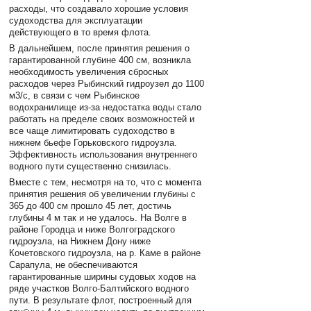
расходы, что создавало хорошие условия
судоходства для эксплуатации
действующего в то время флота.
В дальнейшем, после принятия решения о
гарантированной глубине 400 см, возникла
необходимость увеличения сбросных
расходов через Рыбинский гидроузел до 1100
м3/с, в связи с чем Рыбинское
водохранилище из-за недостатка воды стало
работать на пределе своих возможностей и
все чаще лимитировать судоходство в
нижнем бьефе Горьковского гидроузла.
Эффективность использования внутреннего
водного пути существенно снизилась.
Вместе с тем, несмотря на то, что с момента
принятия решения об увеличении глубины с
365 до 400 см прошло 45 лет, достичь
глубины 4 м так и не удалось. На Волге в
районе Городца и ниже Волгоградского
гидроузла, на Нижнем Дону ниже
Кочетовского гидроузла, на р. Каме в районе
Сарапула, не обеспечиваются
гарантированные ширины судовых ходов на
ряде участков Волго-Балтийского водного
пути. В результате флот, построенный для