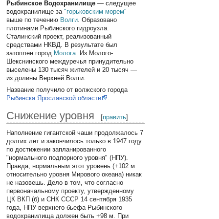
Рыбинское Водохранилище
— следущее
водохранилище за
"горьковским морем"
выше по течению
Волги
. Образовано
плотинами Рыбинского гидроузла.
Сталинский проект, реализованный
средствами НКВД. В результате был
затоплен город
Молога
. Из Молого-
Шекснинского междуречья принудительно
выселены 130 тысяч жителей и 20 тысяч —
из долины Верхней Волги.
Название получило от волжского города
Рыбинска Ярославской области
.
Снижение уровня
[
править
]
Наполнение гигантской чаши продолжалось 7
долгих лет и закончилось только в 1947 году
по достижении запланированного
"нормального подпорного уровня" (НПУ).
Правда, нормальным этот уровень (+102 м
относительно уровня Мирового океана) никак
не назовешь. Дело в том, что согласно
первоначальному проекту, утвержденному
ЦК ВКП (б) и СНК СССР 14 сентября 1935
года, НПУ верхнего бьефа Рыбинского
водохранилища должен быть +98 м. При