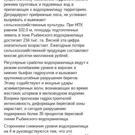
режима грунтовых и подземных вод в
прилегающих к водохранилищу территориях.
Деградируют прибрежные леса, не успевают
вызревать и вымокают
сельскохозяйственные культуры. При НПУ,
равном 102,0 м, площадь подтопленных
земель в зоне Рыбинского водохранилища
достигает 234 тыс. га. Весной эта цифра
значительно возрастает. Ежегодные потери
сельскохозяйственной продукции составляют
многие десятки миллионов рублей.
Регулярные сработки водохранилища ведут к
резким колебаниям уровня в верхних и
нижних бьефах гидроузлов и вызывают
крупномасштабные разрушения берегов.
Этому содействуют и мощные удары
асимметричных волн, возникающих во время
жестоких штормов в мелководном водоеме.
Вопреки прогнозам гидростроителей
интенсивность деформации береговой зоны
нарастает, и сегодня разрушению
подвержено более 35 процентов береговой
линии Рыбинского водохранилища.
Сторонники снижения уровня водохранилища
на 4 м руководствуются тем, что это