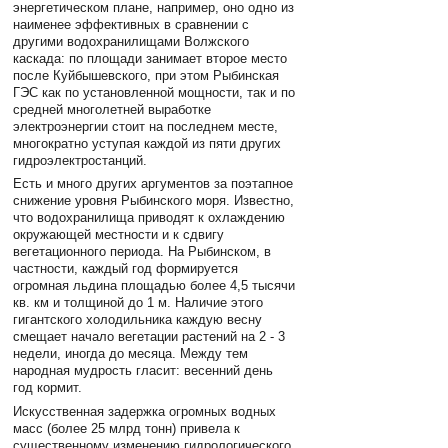
энергетическом плане, например, оно одно из
наименее эффективных в сравнении с
другими водохранилищами Волжского
каскада: по площади занимает второе место
после Куйбышевского, при этом Рыбинская
ГЭС как по установленной мощности, так и по
средней многолетней выработке
электроэнергии стоит на последнем месте,
многократно уступая каждой из пяти других
гидроэлектростанций.
Есть и много других аргументов за поэтапное
снижение уровня Рыбинского моря. Известно,
что водохранилища приводят к охлаждению
окружающей местности и к сдвигу
вегетационного периода. На Рыбинском, в
частности, каждый год формируется
огромная льдина площадью более 4,5 тысячи
кв. км и толщиной до 1 м. Наличие этого
гигантского холодильника каждую весну
смещает начало вегетации растений на 2 - 3
недели, иногда до месяца. Между тем
народная мудрость гласит: весенний день
год кормит.
Искусственная задержка огромных водных
масс (более 25 млрд тонн) привела к
существенному изменению гидрологического