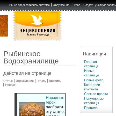
Вы не представились системе
Обсуждение
Вклад
Создать учётную запис
Рыбинское
Навигация
Водохранилище
Главная
страница
Новые
Действия на странице
страницы
Новые фото
Статья
Обсуждение
Читать
Править
Категории
История
контента
Свежие правки
Народные
Популярные
герои
страницы
одобряют
Правила
эту статью