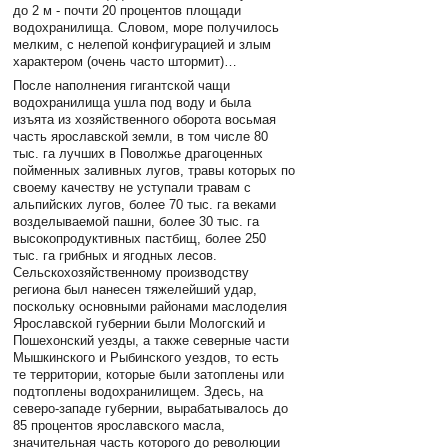
до 2 м - почти 20 процентов площади
водохранилища. Словом, море получилось
мелким, с нелепой конфигурацией и злым
характером (очень часто штормит)…
После наполнения гигантской чащи
водохранилища ушла под воду и была
изъята из хозяйственного оборота восьмая
часть ярославской земли, в том числе 80
тыс. га лучших в Поволжье драгоценных
пойменных заливных лугов, травы которых по
своему качеству не уступали травам с
альпийских лугов, более 70 тыс. га веками
возделываемой пашни, более 30 тыс. га
высокопродуктивных пастбищ, более 250
тыс. га грибных и ягодных лесов.
Сельскохозяйственному производству
региона был нанесен тяжелейший удар,
поскольку основными районами маслоделия
Ярославской губернии были Мологский и
Пошехонский уезды, а также северные части
Мышкинского и Рыбинского уездов, то есть
те территории, которые были затоплены или
подтоплены водохранилищем. Здесь, на
северо-западе губернии, вырабатывалось до
85 процентов ярославского масла,
значительная часть которого до революции