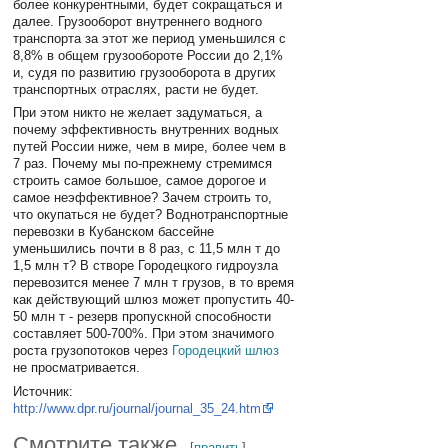
более конкурентными, будет сокращаться и
далее. Грузооборот внутреннего водного
транспорта за этот же период уменьшился с
8,8% в общем грузообороте России до 2,1%
и, судя по развитию грузооборота в других
транспортных отраслях, расти не будет.
При этом никто не желает задуматься, а
почему эффективность внутренних водных
путей России ниже, чем в мире, более чем в
7 раз. Почему мы по-прежнему стремимся
строить самое большое, самое дорогое и
самое неэффективное? Зачем строить то,
что окупаться не будет? Воднотранспортные
перевозки в Кубанском бассейне
уменьшились почти в 8 раз, с 11,5 млн т до
1,5 млн т? В створе Городецкого гидроузла
перевозится менее 7 млн т грузов, в то время
как действующий шлюз может пропустить 40-
50 млн т - резерв пропускной способности
составляет 500-700%. При этом значимого
роста грузопотоков через
Городецкий шлюз
не просматривается.
Источник:
http://www.dpr.ru/journal/journal_35_24.htm
Смотрите также
[
править
]