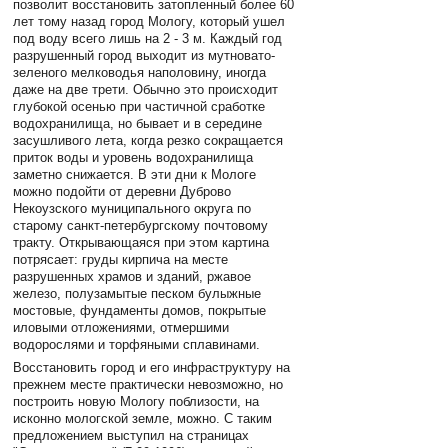
позволит восстановить затопленный более 60
лет тому назад город Мологу, который ушел
под воду всего лишь на 2 - 3 м. Каждый год
разрушенный город выходит из мутновато-
зеленого мелководья наполовину, иногда
даже на две трети. Обычно это происходит
глубокой осенью при частичной сработке
водохранилища, но бывает и в середине
засушливого лета, когда резко сокращается
приток воды и уровень водохранилища
заметно снижается. В эти дни к Мологе
можно подойти от деревни Дуброво
Некоузского муниципального округа по
старому санкт-петербургскому почтовому
тракту. Открывающаяся при этом картина
потрясает: груды кирпича на месте
разрушенных храмов и зданий, ржавое
железо, полузамытые песком булыжные
мостовые, фундаменты домов, покрытые
иловыми отложениями, отмершими
водорослями и торфяными сплавинами.
Восстановить город и его инфраструктуру на
прежнем месте практически невозможно, но
построить новую Мологу поблизости, на
исконно мологской земле, можно. С таким
предложением выступил на страницах