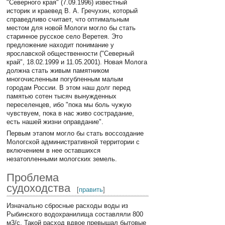
"Северного края" (7.09.1996) известный
историк и краевед В. А. Гречухин, который
справедливо считает, что оптимальным
местом для новой Мологи могло бы стать
старинное русское село Веретея. Это
предложение находит понимание у
ярославской общественности ("Северный
край", 18.02.1999 и 11.05.2001). Новая Молога
должна стать живым памятником
многочисленным погубленным малым
городам России. В этом наш долг перед
памятью сотен тысяч вынужденных
переселенцев, ибо "пока мы боль чужую
чувствуем, пока в нас живо сострадание,
есть нашей жизни оправдание".
Первым этапом могло бы стать воссоздание
Мологской административной территории с
включением в нее оставшихся
незатопленными мологских земель.
Проблема
судоходства
[
править
]
Изначально сбросные расходы воды из
Рыбинского водохранилища составляли 800
м3/с. Такой расход вдвое превышал бытовые