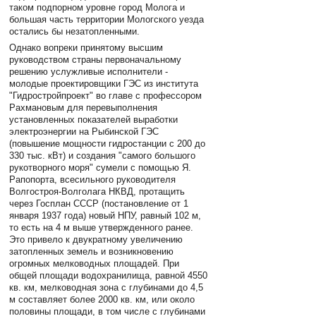
таком подпорном уровне город Молога и
большая часть территории Мологского уезда
остались бы незатопленными.
Однако вопреки принятому высшим
руководством страны первоначальному
решению услужливые исполнители -
молодые проектировщики ГЭС из института
"Гидростройпроект" во главе с профессором
Рахмановым для перевыполнения
установленных показателей выработки
электроэнергии на Рыбинской ГЭС
(повышение мощности гидростанции с 200 до
330 тыс. кВт) и создания "самого большого
рукотворного моря" сумели с помощью Я.
Рапопорта, всесильного руководителя
Волгостроя-Волголага НКВД, протащить
через Госплан СССР (постановление от 1
января 1937 года) новый НПУ, равный 102 м,
то есть на 4 м выше утвержденного ранее.
Это привело к двукратному увеличению
затопленных земель и возникновению
огромных мелководных площадей. При
общей площади водохранилища, равной 4550
кв. км, мелководная зона с глубинами до 4,5
м составляет более 2000 кв. км, или около
половины площади, в том числе с глубинами