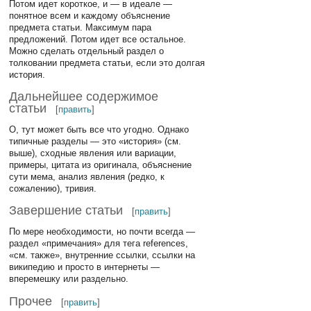
Потом идет короткое, и — в идеале —
понятное всем и каждому объяснение
предмета статьи. Максимум пара
предложений. Потом идет все остальное.
Можно сделать отдельный раздел о
толковании предмета статьи, если это долгая
история.
Дальнейшее содержимое
статьи
[
править
]
О, тут может быть все что угодно. Однако
типичные разделы — это «история» (см.
выше), сходные явления или вариации,
примеры, цитата из оригинала, объяснение
сути мема, анализ явления (редко, к
сожалению), тривия.
Завершение статьи
[
править
]
По мере необходимости, но почти всегда —
раздел «примечания» для тега references,
«см. также», внутренние ссылки, ссылки на
википедию и просто в интернеты —
вперемешку или раздельно.
Прочее
[
править
]