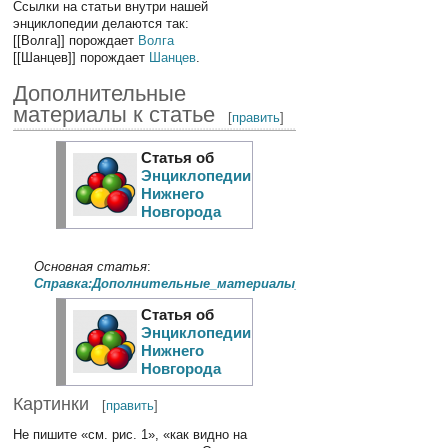
Ссылки на статьи внутри нашей
энциклопедии делаются так:
[[Волга]] порождает
Волга
[[Шанцев]] порождает
Шанцев
.
Дополнительные
материалы к статье
[
править
]
Статья об
Энциклопедии
Нижнего
Новгорода
Основная статья
:
Справка:Дополнительные_материалы_к_статье
Статья об
Энциклопедии
Нижнего
Новгорода
Картинки
[
править
]
Не пишите «см. рис. 1», «как видно на