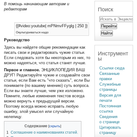
В помощь начинающим авторам и
Поиск
редакторам
{{#video:youtube| mPNmvFFyglg | 250 }}
Окультуриваться надо
Руководство
Здесь вы найдете общие рекомендации как
писать свои и редактировать чужие статьи.
Инструмент
Если следовать хотя бы некоторым из них, то
ы
можно надеяться, что статья станет лучше.
Ссылки сюда
Первое и главное.
ЭНЦИКЛОПЕДИЯ ВАШ
Связанные
ДРУГ! Редактируйте чужие и создавайте свои
правки
статьи, если Вам есть "что сказать", если Вы
Служебные
понимаете (по вашему мнению) суть вопроса.
страницы
Если вы знаете лучше, чем уже изложено.
Версия для
Помните, любые изменения текстов всегда
печати
можно вернуть к предыдущей версии.
Постоянная
Поэтому всегда можно исправть любую
ссылка
ошибку, злой умысел или случайную
нелепицу.
Сведения
о странице
Содержание
Цитировать
1
Соглашение о наименованиях статей.
страницу