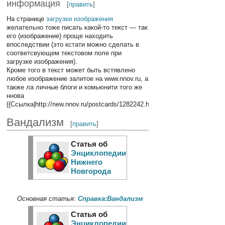
информация
[
править
]
На странице
загрузки изображения
желательно тоже писать какой-то текст — так
его (изображение) проще находить
впоследствии (это кстати можно сделать в
соответсвующем текстовом поле при
загрузке изображения).
Кроме того в текст может быть встявлено
любое изображение залитое на www.nnov.ru, а
также ла личные блоги и комьюнити того же
ннова
{{Ссылка|http://new.nnov.ru/postcards/1282242.html}}
Вандализм
[
править
]
Статья об
Энциклопедии
Нижнего
Новгорода
Основная статья
:
Справка:Вандализм
Статья об
Энциклопедии