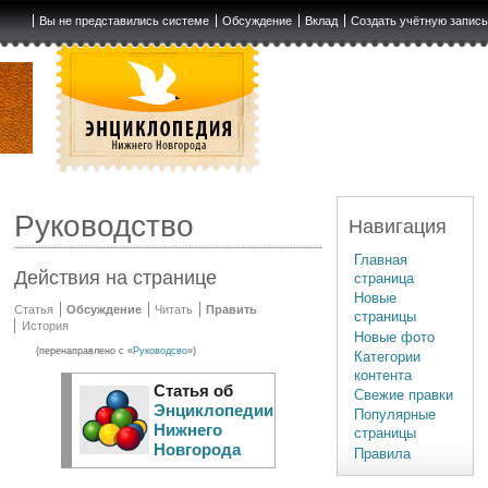
Вы не представились системе
Обсуждение
Вклад
Создать учётную запис
Руководство
Навигация
Главная
Действия на странице
страница
Новые
Статья
Обсуждение
Читать
Править
страницы
История
Новые фото
(перенаправлено с «
Руководсво
»)
Категории
контента
Статья об
Свежие правки
Энциклопедии
Популярные
Нижнего
страницы
Новгорода
Правила