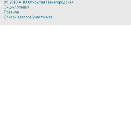
(¢) 2010 АНО Открытая Нижегородская
Энциклопедия
Правила
Список авторов/участников