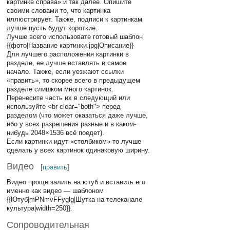
картинке справа» и так далее. Опишите
своими словами то, что картинка
иллюстрирует. Также, подписи к картинкам
лучше пусть будут короткие.
Лучше всего использовате готовый шаблон
{{фото|Название картинки.jpg|Описание}}
Для лучшего расположения картинки в
разделе, ее лучше вставлять в самое
начало. Также, если уезжают ссылки
«править», то скорее всего в предыдущем
разделе слишком много картинок.
Перенесите часть их в следующий или
используйте <br clear="both"> перед
разделом (что может оказаться даже лучше,
ибо у всех разрешения разные и в каком-
нибудь 2048×1536 всё поедет).
Если картинки идут «столбиком» то лучше
сделать у всех картинок одинаковую ширину.
Видео
[
править
]
Видео проще залить на ютуб и вставить его
именно как видео — шаблоном
{{Ютуб|mPNmvFFyglg|Шутка на телеканале
культура|width=250}}.
Сопроводительная