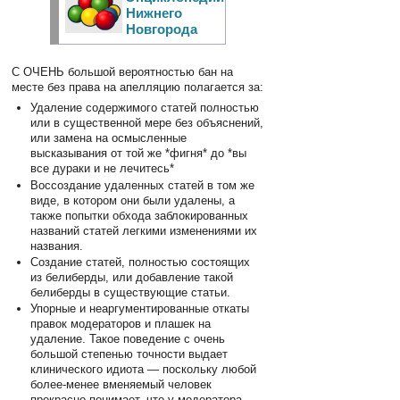
Нижнего
Новгорода
С ОЧЕНЬ большой вероятностью бан на
месте без права на апелляцию полагается за:
Удаление содержимого статей полностью
или в существенной мере без объяснений,
или замена на осмысленные
высказывания от той же *фигня* до *вы
все дураки и не лечитесь*
Воссоздание удаленных статей в том же
виде, в котором они были удалены, а
также попытки обхода заблокированных
названий статей легкими изменениями их
названия.
Создание статей, полностью состоящих
из белиберды, или добавление такой
белиберды в существующие статьи.
Упорные и неаргументированные откаты
правок модераторов и плашек на
удаление. Такое поведение с очень
большой степенью точности выдает
клинического идиота — поскольку любой
более-менее вменяемый человек
прекрасно понимает, что у модератора