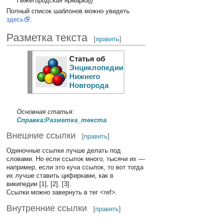
Нижегородская ярмарка}}
Полный список шаблонов можно увидеть
здесь
.
Разметка текста
[
править
]
Статья об
Энциклопедии
Нижнего
Новгорода
Основная статья
:
Справка:Разметка_текста
Внешние ссылки
[
править
]
Одиночные ссылки лучше делать под
словами. Но если ссылок много, тысячи их —
например, если это куча ссылок, то вот тогда
их лучше ставить цифирками, как в
википедии [1], [2], [3].
Ссылки можно завернуть в тег <ref>.
Внутренние ссылки
[
править
]