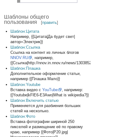
Шаблоны общего
пользования
[
править
]
Шаблон:Цитата
Например, {{Цитата|Да будет свет|
автор=Электрик}}
Шаблон:Ссылка
Ссылка на контент из личных блогов
NNOV.RU
, например,
{{Ссылка|http://nnov.in.nnov.ru/news/1303852.html}}
Шаблон:Плашка
Дополнительное оформление статьи,
например {{Плашка Мало}}
Шаблон:Youtube
Вставка видео с
YouTube
, например:
{{Youtube|kFlE6-E3Awo|What is wikipedia?}}
Шаблон:Включить статью
Применяется для разбиения больших
статей на несколько.
Шаблон:Фото
Вставка фотографии шириной 250
пикселей и размещение её по правому
краю, например {{Фото|P20.jpg|