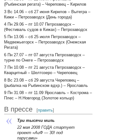
(Рыбинская регата) – Череповец – Кирилов
3 Вс 14.06 – сб 27 июня Кирилов – Вытегра –
Кижи – Петрозаводск (День города)
4 Пн 29.06 – пт 10.07 Петрозаводск –
(Фестиваль судов в Кижах) – Петрозаводск
5 Пн 13.06 – сб 25 июля Петрозаводск –
Медвежьегорск – Петрозаводск (Онежская
Регата)
6 Пн 27.07 – пт 07 августа Петрозаводск –
турне по Онеге – Петрозаводск
7 Пн 10.08 – пт 21 августа Петрозаводск –
Кварцитный – Шелтозеро – Череповец
8 Вс 23.08 – сб 29 августа Череповец –
(рыбалка на Рыбинском вдхр.) – Ярославль
9 Пн 31.08 – пт 11.09 Ярославль – Кострома –
Плес – Н.Новгород (Золотое кольцо)
В прессе
[
править
]
Три тысячи миль
22 мая 2008 ГОДА стартует
проект «АиФ — 30! под
парусами»