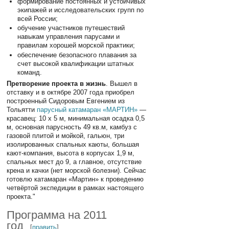
формирование постоянных и устойчивых
экипажей и исследовательских групп по
всей России;
обучение участников путешествий
навыкам управления парусами и
правилам хорошей морской практики;
обеспечение безопасного плавания за
счет высокой квалификации штатных
команд.
Претворение проекта в жизнь
. Вышел в
отставку и в октябре 2007 года приобрел
построенный Сидоровым Евгением из
Тольятти
парусный катамаран «МАРТИН»
—
красавец: 10 х 5 м, минимальная осадка 0,5
м, основная парусность 49 кв.м, камбуз с
газовой плитой и мойкой, гальюн, три
изолированных спальных каюты, большая
кают-компания, высота в корпусах 1,9 м,
спальных мест до 9, а главное, отсутствие
крена и качки (нет морской болезни). Сейчас
готовлю катамаран «Мартин» к проведению
четвёртой экспедиции в рамках настоящего
проекта."
Программа на 2011
год
[
править
]