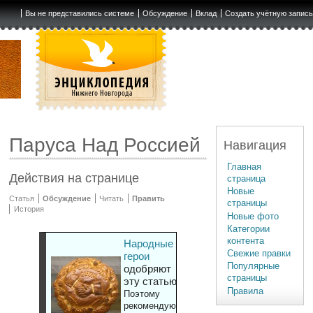
Вы не представились системе
Обсуждение
Вклад
Создать учётную запис
Паруса Над Россией
Навигация
Главная
Действия на странице
страница
Новые
Статья
Обсуждение
Читать
Править
страницы
История
Новые фото
Категории
контента
Народные
Свежие правки
герои
Популярные
одобряют
страницы
эту статью
Правила
Поэтому
рекомендуют