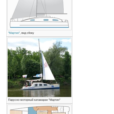
"Мартин"
, вид сбоку
Парусно-моторный катамаран "Мартин"