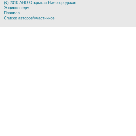
(¢) 2010 АНО Открытая Нижегородская
Энциклопедия
Правила
Список авторов/участников