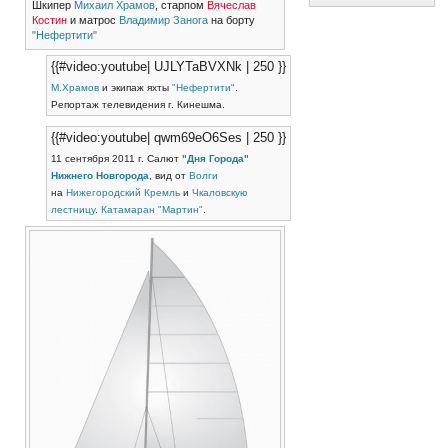
Шкипер
Михаил Храмов
, старпом
Вячеслав
Костин
и матрос
Владимир Занога
на борту
"Нефертити"
{{#video:youtube| UJLYTaBVXNk | 250 }}
М.Храмов
и экипаж яхты
"Нефертити"
.
Репортаж телевидения г. Кинешма.
{{#video:youtube| qwm69eO6Ses | 250 }}
11 сентября 2011 г. Салют
"Дня Города"
Нижнего Новгорода
, вид от
Волги
на
Нижегородский Кремль
и
Чкаловскую
лестницу
.
Катамаран "Мартин"
.