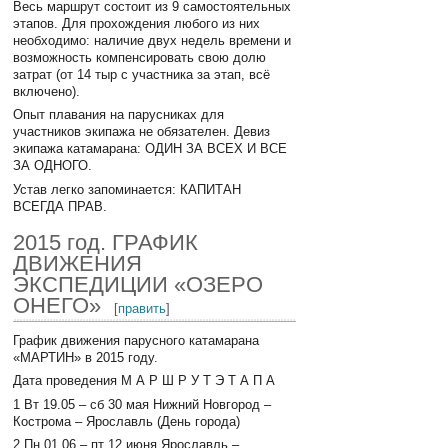
Весь маршрут состоит из 9 самостоятельных
этапов. Для прохождения любого из них
необходимо: наличие двух недель времени и
возможность компенсировать свою долю
затрат (от 14 тыр с участника за этап, всё
включено).
Опыт плавания на парусниках для
участников экипажа не обязателен. Девиз
экипажа катамарана: ОДИН ЗА ВСЕХ И ВСЕ
ЗА ОДНОГО.
Устав легко запоминается: КАПИТАН
ВСЕГДА ПРАВ.
2015 год. ГРАФИК
ДВИЖЕНИЯ
ЭКСПЕДИЦИИ «ОЗЕРО
ОНЕГО»
[
править
]
График движения парусного катамарана
«МАРТИН» в 2015 году.
Дата проведения М А Р Ш Р У Т Э Т А П А
1 Вт 19.05 – сб 30 мая Нижний Новгород –
Кострома – Ярославль (День города)
2 Пн 01.06 – пт 12 июня Ярославль –