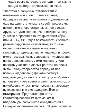
чаще всего путешествует один, так как не
всегда находит единомышленников.
Участвуя в парусных путешествиях:
мечтатели исполняют свое желание;
будущие специалисты флота поднимаются
еще на одну ступеньку в своей профессии;
поклонники вновь встречаются со своими
друзьями: для желающих приобрести яхту -
участие в проекте станет критерием «ДА»
или «НЕТ», т.к. будет возможность сравнить
разные парусники на практике; яхтсмены
вновь сливаются в едином порыве со
стихией; владельцы, включившиеся в проект,
имеют возможность совершить путешествие
по запланированному ими маршруту или
принять участие в любых регатах на своих
яхтах; люди творчества порадуют нас
новыми шедеврами; фанаты помогут
владельцам доставить яхты туда и обратно,
используя и это время и свои парусники для
приобщения участников проекта к парусным
путешествиям и экспедициям.
Все в
выигрыше
. Предлагаю фанатам -
квалифицированным яхтсменам и
владельцам парусников объединиться в
Гильдию любителей паруса РФ для развития