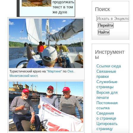
продолжать
текст в том
Поиск
же духе
Инструмент
ы
Ссылки сюда
Связанные
Туристический круиз на
"Мартине"
по
Оке
.
Молитовский мост
.
правки
Служебные
страницы
Версия для
печати
Постоянная
ссылка
Сведения
о странице
Цитировать
страницу