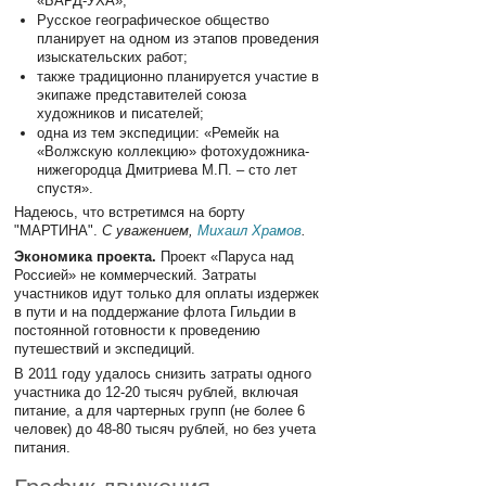
«БАРД-УХА»;
Русское географическое общество
планирует на одном из этапов проведения
изыскательских работ;
также традиционно планируется участие в
экипаже представителей союза
художников и писателей;
одна из тем экспедиции: «Ремейк на
«Волжскую коллекцию» фотохудожника-
нижегородца Дмитриева М.П. – сто лет
спустя».
Надеюсь, что встретимся на борту
"МАРТИНА".
С уважением,
Михаил Храмов
.
Экономика проекта.
Проект «Паруса над
Россией» не коммерческий. Затраты
участников идут только для оплаты издержек
в пути и на поддержание флота Гильдии в
постоянной готовности к проведению
путешествий и экспедиций.
В 2011 году удалось снизить затраты одного
участника до 12-20 тысяч рублей, включая
питание, а для чартерных групп (не более 6
человек) до 48-80 тысяч рублей, но без учета
питания.