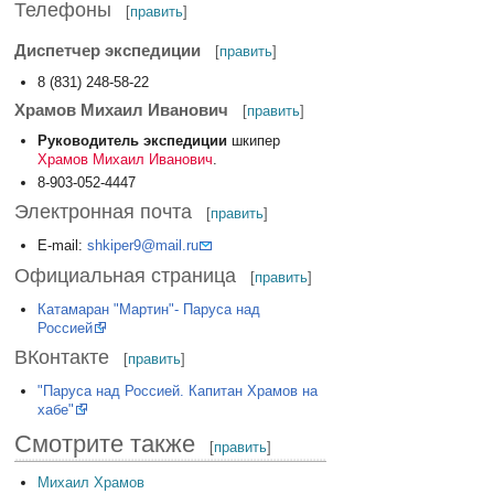
Телефоны
[
править
]
Диспетчер экспедиции
[
править
]
8 (831) 248-58-22
Храмов Михаил Иванович
[
править
]
Руководитель экспедиции
шкипер
Храмов Михаил Иванович
.
8-903-052-4447
Электронная почта
[
править
]
E-mail:
shkiper9@mail.ru
Официальная страница
[
править
]
Катамаран "Мартин"- Паруса над
Россией
ВКонтакте
[
править
]
"Паруса над Россией. Капитан Храмов на
хабе"
Смотрите также
[
править
]
Михаил Храмов