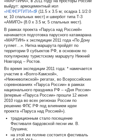
«МАРТИНА», в 2011 году на просторы России
выйдут: армоцементный иол
«НЕФЕРТИТИ»
(11.5 х 3.5 м; осадка 1.1/2.0
м; 10 спальных мест) и швербот типа Т-3
«АМИГО» (8.0 х 3.5 м; 5 спальных мест).
В рамках проекта «Паруса над Россией»
начинается подготовка парусного катамарана
«МАРТИН» к экспедиции 2011 года «По Дону
гуляет…». Нитка маршрута пройдёт по
территории 9 субъектов РФ, в основном по
популярному туристскому маршруту Нижний
Новгород – Ростов.
Во время экспедиции 2011 года: * намечается
участие в «Волго-Камской»,
«Нижневолжской» регатах, во Всероссийских
соревнованиях «Паруса России» в рамках
национального праздника РФ – «Дня России»
(впервые «Паруса России» прошли 12 июня
2010 года во всех регионах России по
решению ФПС РФ под влиянием идеи
проекта «Паруса над Россией»).
традиционным стало посещение
Фестиваля бардовской песни им. В.
Грушина;
на этой же поляне состоится фестиваль