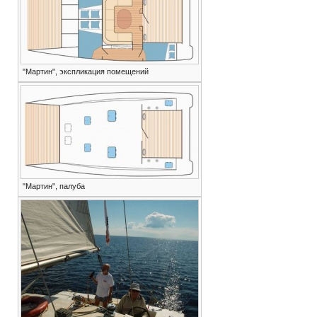
"Мартин", экспликация помещений
"Мартин", палуба