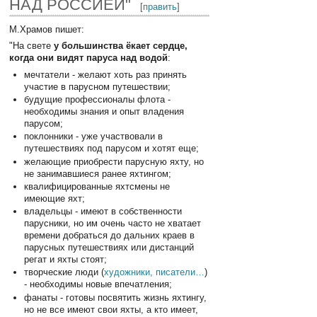
НАД РОССИЕЙ"
[
править
]
М.Храмов пишет:
"На свете
у большинства ёкает сердце,
когда они видят паруса над водой
:
мечтатели - желают хоть раз принять
участие в парусном путешествии;
будущие профессионалы флота -
необходимы знания и опыт владения
парусом;
поклонники - уже участвовали в
путешествиях под парусом и хотят еще;
желающие приобрести парусную яхту, но
не занимавшиеся ранее яхтингом;
квалифицированные яхтсмены не
имеющие яхт;
владельцы - имеют в собственности
парусники, но им очень часто не хватает
времени добраться до дальних краев в
парусных путешествиях или дистанций
регат и яхты стоят;
творческие люди (
художники, писатели…
)
- необходимы новые впечатления;
фанаты - готовы посвятить жизнь яхтингу,
но не все имеют свои яхты, а кто имеет,