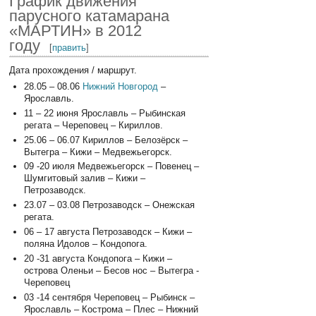
График движения
парусного катамарана
«МАРТИН» в 2012
году
[
править
]
Дата прохождения / маршрут.
28.05 – 08.06
Нижний Новгород
–
Ярославль.
11 – 22 июня Ярославль – Рыбинская
регата – Череповец – Кириллов.
25.06 – 06.07 Кириллов – Белозёрск –
Вытегра – Кижи – Медвежьегорск.
09 -20 июля Медвежьегорск – Повенец –
Шумгитовый залив – Кижи –
Петрозаводск.
23.07 – 03.08 Петрозаводск – Онежская
регата.
06 – 17 августа Петрозаводск – Кижи –
поляна Идолов – Кондопога.
20 -31 августа Кондопога – Кижи –
острова Оленьи – Бесов нос – Вытегра -
Череповец
03 -14 сентября Череповец – Рыбинск –
Ярославль – Кострома – Плес – Нижний