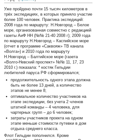
Уже пройдено почти 15 тысяч километров в
трёх экспедициях, в которых приняло участие
более 100 человек. Практика экспедиций:
2008 года по маршруту: Н.Новгород – Белое
море, организованная совместно с редакцией
газеты АиФ НН (№№ 21-40 2008 г); 2009 года
по маршруту Н.Новгород – Каспийское море
(отчет в программе «Саквояж» ТВ канала
«Волга») и 2010 года по маршруту
Н.Новгород – Балтийское море (газета
«Волго-Невский проспект» №№ 11, 17, 23
2010 г.) показала: * костяк Гильдии
любителей паруса РФ сформировался;
продолжительность одного этапа должна
быть не более 13 дней, а количество
этапов не менее 8;
оптимальное количество участников на
этапе экспедиции, без учета 2 членов
штатной команды – 4 человека, для
чартерных групп – до 6 человек;
затраты участников проекта на одном
этапе меньше стоимости путевки в дом
отдыха среднего класса.
Флот Гильдии пополнился. Кроме