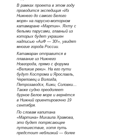
В рамках проекта в этом году
проводится экспедиция «Из
Нижнего до самого Белого
моря» на парусно-моторном
катамаране «Мартин». Яхту с
белыми парусами, главный из
которых будет украшен
надписью «АиФ — 30!», увидят
многие города России.
Катамаран отправится в
плавание из Нижнего
Новгорода, прямо с форума
«Великие реки». На его пути
будут Кострома и Ярославль,
Череповец и Вологда,
Петрозаводск, Кижи, Соловки…
Также судно преодолеет
бурное Белое море и вернётся
в Нижний ориентировочно 19
сентября.
По словам капитана
«Мартина» Михаила Храмова,
это будет потрясающее
путешествие, хотя путь
предстоит неблизкий — более