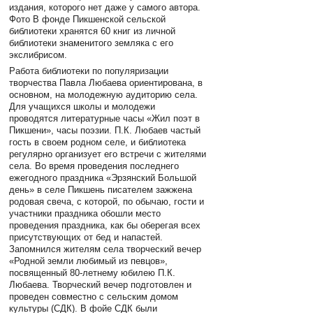
издания, которого нет даже у самого автора.
Фото В фонде Пикшенской сельской
библиотеки хранятся 60 книг из личной
библиотеки знаменитого земляка с его
экслибрисом.
Работа библиотеки по популяризации
творчества Павла Любаева ориентирована, в
основном, на молодежную аудиторию села.
Для учащихся школы и молодежи
проводятся литературные часы «Жил поэт в
Пикшени», часы поэзии. П.К. Любаев частый
гость в своем родном селе, и библиотека
регулярно организует его встречи с жителями
села. Во время проведения последнего
ежегодного праздника «Эрзянский Большой
день» в селе Пикшень писателем зажжена
родовая свеча, с которой, по обычаю, гости и
участники праздника обошли место
проведения праздника, как бы оберегая всех
присутствующих от бед и напастей.
Запомнился жителям села творческий вечер
«Родной земли любимый из певцов»,
посвященный 80-летнему юбилею П.К.
Любаева. Творческий вечер подготовлен и
проведен совместно с сельским домом
культуры (СДК). В фойе СДК были