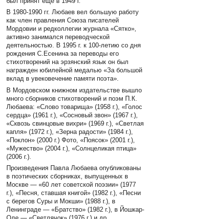
был принят еще в 1949 г.
В 1980-1990 гг. Любаев вел большую работу
как член правления Союза писателей
Мордовии и редколлегии журнала «Сятко»,
активно занимался переводческой
деятельностью. В 1995 г. к 100-летию со дня
рождения С.Есенина за переводы его
стихотворений на эрзянский язык он был
награжден юбилейной медалью «За большой
вклад в увековечение памяти поэта».
В Мордовском книжном издательстве вышло
много сборников стихотворений и поэм П.К.
Любаева: «Слово товарища» (1958 г.), «Голос
сердца» (1961 г.), «Сосновый звон» (1967 г.),
«Сквозь свинцовые вихри» (1969 г.), «Светлая
капля» (1972 г.), «Зерна радости» (1984 г.),
«Поклон» (2000 г.) Фото, «Поясок» (2001 г.),
«Мужество» (2004 г.), «Солнцеликая птица»
(2006 г.).
Произведения Павла Любаева опубликованы
в поэтических сборниках, выпущенных в
Москве — «60 лет советской поэзии» (1977
г.), «Песня, ставшая книгой» (1982 г.), «Песни
с берегов Суры и Мокши» (1988 г.), в
Ленинграде — «Братство» (1982 г.), в Йошкар-
Оле — «Светлячок» (1976 г.) и др.