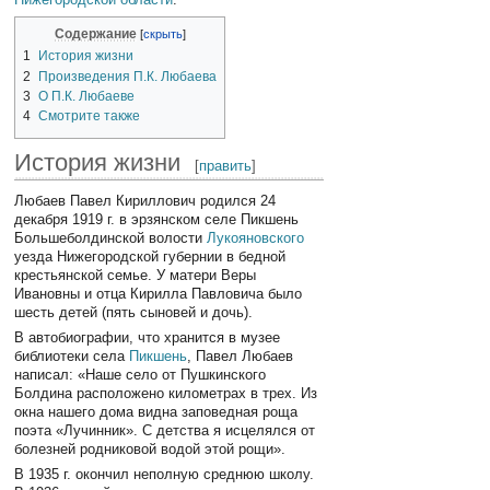
Содержание
1
История жизни
2
Произведения П.К. Любаева
3
О П.К. Любаеве
4
Смотрите также
История жизни
[
править
]
Любаев Павел Кириллович родился 24
декабря 1919 г. в эрзянском селе Пикшень
Большеболдинской волости
Лукояновского
уезда Нижегородской губернии в бедной
крестьянской семье. У матери Веры
Ивановны и отца Кирилла Павловича было
шесть детей (пять сыновей и дочь).
В автобиографии, что хранится в музее
библиотеки села
Пикшень
, Павел Любаев
написал: «Наше село от Пушкинского
Болдина расположено километрах в трех. Из
окна нашего дома видна заповедная роща
поэта «Лучинник». С детства я исцелялся от
болезней родниковой водой этой рощи».
В 1935 г. окончил неполную среднюю школу.