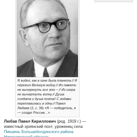
Я видел, как в огне была планета.// Я
пережил Великую войну.// Из памяти
не вычеркнуть все это – // Из озера
не вычерпнуть волну.// Душа
солдата и душа поэта// С годами
переплавилась в одну.//
Павел
Любаев (2, с. 39) «Я — победитель, я
— солдат России…»
Любав Павел Кириллович
(род. 1919 г.) —
известный эрзянский поэт, уроженец села
Пикшень
Большеболдинского района
Нижегородской области
.