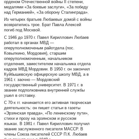
орденом Отечественной войны II степени,
медалями «За боевые заслуги», «За победу
над Германией», «За оборону Сталинграда».
Из четырех братьев Любаевых домой с войны
возвратились трое. Брат Павла Алексей
погиб под Москвой.
С 1946 до 1970 г. Павел Кириллович Любаев
работал в органах МВД —
оперуполномоченым райотдела (пос.
Ковылкино, Мордовия), старшим
оперуполномоченным, начальником
отделения, заместителем начальника отдела
кадров МВД Мордовии. В 1950 г. он закончил
Куйбышевскую офицерскую школу МВД, а в
1961 г. заочно — Мордовский
государственный университет. В 1971 г. в
звании подполковника внутренней службы
ушел в отставку.
С 70-х гг. начинается его активная творческая
деятельность: он пишет статьи в газеты
«Эрзянcкая правда», «По ленинскому пути»,
стихи и прозу на эрзянском и русском
языках. В 1981 г. Павел Кириллович получил
звание заслуженного писателя МАССР. В
члены Союза писателей CCCР П.К. Любаев