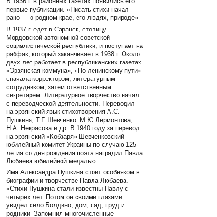
В 1936 г. в районных газетах появились его
первые публикации. «Писать стихи начал
рано — о родном крае, его людях, природе».
В 1937 г. едет в Саранск, столицу
Мордовской автономной советской
социалистической республики, и поступает на
рабфак, который заканчивает в 1938 г. Около
двух лет работает в республиканских газетах
«Эрзянская коммуна», «По ленинскому пути»
сначала корректором, литературным
сотрудником, затем ответственным
секретарем. Литературное творчество начал
с переводческой деятельности. Переводил
на эрзянский язык стихотворения А.С.
Пушкина, Т.Г. Шевченко, М.Ю Лермонтова,
Н.А. Некрасова и др. В 1940 году за перевод
на эрзянский «Кобзаря» Шевченковский
юбилейный комитет Украины по случаю 125-
летия со дня рождения поэта наградил Павла
Любаева юбилейной медалью.
Имя Александра Пушкина стоит особняком в
биографии и творчестве Павла Любаева.
«Стихи Пушкина стали известны Павлу с
четырех лет. Потом он своими глазами
увидел село Болдино, дом, сад, пруд и
родники. Запомнил многочисленные