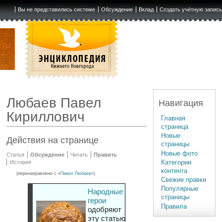
Вы не представились системе
Обсуждение
Вклад
Создать учётную запис
Любаев Павел
Навигация
Кириллович
Главная
страница
Новые
Действия на странице
страницы
Новые фото
Статья
Обсуждение
Читать
Править
Категории
История
контента
(перенаправлено с «
Павел Любаев
»)
Свежие правки
Популярные
Народные
страницы
герои
Правила
одобряют
эту статью