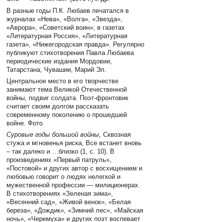
В разные годы П.К. Любаев печатался в
журналах «Нева», «Волга», «Звезда»,
«Аврора», «Советский воин»; в газетах
«Литературная Россия», «Литературная
газета», «Нижегородская правда». Регулярно
публикуют стихотворения Павла Любаева
периодические издания Мордовии,
Татарстана, Чувашии, Марий Эл.
Центральное место в его творчестве
занимают тема Великой Отечественной
войны, подвиг солдата. Поэт-фронтовик
считает своим долгом рассказать
современному поколению о прошедшей
войне. Фото
Суровые годы большой войны,
Сквозная
стужа и мгновенья риска, Все встанет вновь
– так далеко и …близко (1, с. 10).
В
произведениях «Первый патруль»,
«Постовой» и других автор с восхищением и
любовью говорит о людях нелегкой и
мужественной профессии — милиционерах.
В стихотворениях «Зеленая зима»,
«Весенний сад», «Живой венок», «Белая
береза», «Дождик», «Зимний лес», «Майская
ночь», «Черемуха» и других поэт воспевает