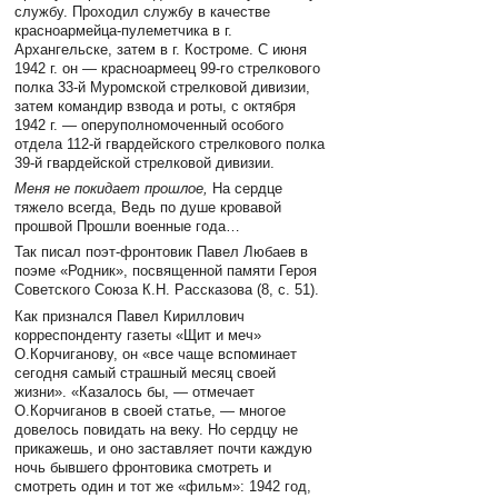
службу. Проходил службу в качестве
красноармейца-пулеметчика в г.
Архангельске, затем в г. Костроме. С июня
1942 г. он — красноармеец 99-го стрелкового
полка 33-й Муромской стрелковой дивизии,
затем командир взвода и роты, с октября
1942 г. — оперуполномоченный особого
отдела 112-й гвардейского стрелкового полка
39-й гвардейской стрелковой дивизии.
Меня не покидает прошлое,
На сердце
тяжело всегда, Ведь по душе кровавой
прошвой Прошли военные года…
Так писал поэт-фронтовик Павел Любаев в
поэме «Родник», посвященной памяти Героя
Советского Союза К.Н. Рассказова (8, с. 51).
Как признался Павел Кириллович
корреспонденту газеты «Щит и меч»
О.Корчиганову, он «все чаще вспоминает
сегодня самый страшный месяц своей
жизни». «Казалось бы, — отмечает
О.Корчиганов в своей статье, — многое
довелось повидать на веку. Но сердцу не
прикажешь, и оно заставляет почти каждую
ночь бывшего фронтовика смотреть и
смотреть один и тот же «фильм»: 1942 год,