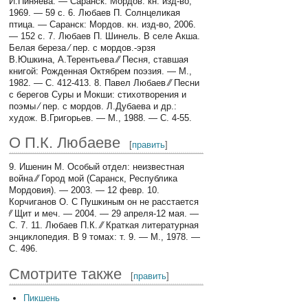
И.Пиняева. — Саранск: Мордов. кн. изд-во,
1969. — 59 с. 6. Любаев П. Солнцеликая
птица. — Саранск: Мордов. кн. изд-во, 2006.
— 152 с. 7. Любаев П. Шинель. В селе Акша.
Белая береза ⁄ пер. с мордов.-эрзя
В.Юшкина, А.Терентьева ⁄⁄ Песня, ставшая
книгой: Рожденная Октябрем поэзия. — М.,
1982. — С. 412-413. 8. Павел Любаев ⁄⁄ Песни
с берегов Суры и Мокши: стихотворения и
поэмы ⁄ пер. с мордов. Л.Дубаева и др.:
худож. В.Григорьев. — М., 1988. — С. 4-55.
О П.К. Любаеве
[
править
]
9. Ишенин М. Особый отдел: неизвестная
война ⁄⁄ Город мой (Саранск, Республика
Мордовия). — 2003. — 12 февр. 10.
Корчиганов О. С Пушкиным он не расстается
⁄⁄ Щит и меч. — 2004. — 29 апреля-12 мая. —
С. 7. 11. Любаев П.К. ⁄⁄ Краткая литературная
энциклопедия. В 9 томах: т. 9. — М., 1978. —
С. 496.
Смотрите также
[
править
]
Пикшень