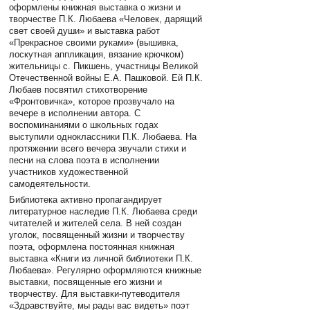
оформлены книжная выставка о жизни и
творчестве П.К. Любаева «Человек, дарящий
свет своей души» и выставка работ
«Прекрасное своими руками» (вышивка,
лоскутная аппликация, вязание крючком)
жительницы с. Пикшень, участницы Великой
Отечественной войны Е.А. Пашковой. Ей П.К.
Любаев посвятил стихотворение
«Фронтовичка», которое прозвучало на
вечере в исполнении автора. С
воспоминаниями о школьных годах
выступили одноклассники П.К. Любаева. На
протяжении всего вечера звучали стихи и
песни на слова поэта в исполнении
участников художественной
самодеятельности.
Библиотека активно пропагандирует
литературное наследие П.К. Любаева среди
читателей и жителей села. В ней создан
уголок, посвященный жизни и творчеству
поэта, оформлена постоянная книжная
выставка «Книги из личной библиотеки П.К.
Любаева». Регулярно оформляются книжные
выставки, посвященные его жизни и
творчеству. Для выставки-путеводителя
«Здравствуйте, мы рады вас видеть» поэт