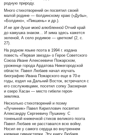
родную природу.
Много стихотворений он посвятил своей
малой родине — болдинскому краю («Дубы»,
«Болдино», «Пикшень» и др.).
И не зря душе моей влюбленной
Отчий край
до камушка знаком… И зима здесь кажется
зеленой, А село родимое — цветком! (2, с.
27).
На родном языке поэта в 1994 г. издана
повесть «Первая звезда» о Герое Советского
Союза Иване Алексеевиче Пожарском,
уроженце города Ардатова Нижегородской
области. Павел Любаев начал изучать
биографию Ивана Пожарского еще в 70-е
годы, ездил на Дальний Восток, встречался с
его сослуживцами, посетил сопку Заозерная
и озеро Хасан — место гибели героя-
земляка.
Несколько стихотворений и поэму
«Лучинник» Павел Кириллович посвятил
Александру Сергеевичу Пушкину. С
тоненькой книжечкой стихов великого поэта
Павел Любаев не расставался всю войну.
Носил ее у самого сердца во внутреннем
кармане гимнастерки. Эту книгу Любаев