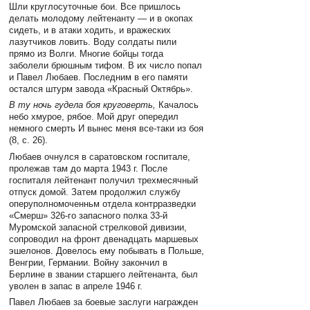
Шли круглосуточные бои. Все пришлось
делать молодому лейтенанту — и в окопах
сидеть, и в атаки ходить, и вражеских
лазутчиков ловить. Воду солдаты пили
прямо из Волги. Многие бойцы тогда
заболели брюшным тифом. В их число попал
и Павел Любаев. Последним в его памяти
остался штурм завода «Красный Октябрь».
В ту ночь гудела боя круговерть,
Качалось
небо хмурое, рябое. Мой друг опередил
немного смерть И вынес меня все-таки из боя
(8, c. 26).
Любаев очнулся в саратовском госпитале,
пролежав там до марта 1943 г. После
госпиталя лейтенант получил трехмесячный
отпуск домой. Затем продолжил службу
оперуполномоченньм отдела контрразведки
«Смерш» 326-го запасного полка 33-й
Муромской запасной стрелковой дивизии,
сопроводил на фронт двенадцать маршевых
эшелонов. Довелось ему побывать в Польше,
Венгрии, Германии. Войну закончил в
Берлине в звании старшего лейтенанта, был
уволен в запас в апреле 1946 г.
Павел Любаев за боевые заслуги награжден