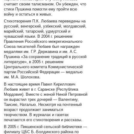
считает своим талисманом. Он убежден, что
стихи Пушкина помогли ему пройти всю
войну и остаться в живых.
Стихотворения П.К. Любаева переведены на
русский, венгерский, узбекский, молдавский,
марийский, татарский, удмуртский и
чувашский языки. В 2004 г. решением
Правления Российского межрегионального
Союза писателей Любаев был награжден
медалями им. Г.Р. Державина и им. А.С.
Пушкина «За сохранение традиций в русской
литературе», в 2005 г. решением
Центрального комитета Коммунистической
партии Российской Федерации — медалью
им. М.А. Шолохова.
В настоящее время Павел Кириллович
Любаев живет в г. Саранске (Республика
Мордовия). Вместе с женой Ниной Петровной
он вырастил трех дочерей — Валентину,
Таисию, Наталью. Несмотря на почтенный
возраст продолжает заниматься
творчеством. В журналах и газетах
печатаются его стихотворения и рассказы.
В 2005 г. Пикшенской сельской библиотеке —
филиалу ЦБС Б.-Болдинского района по