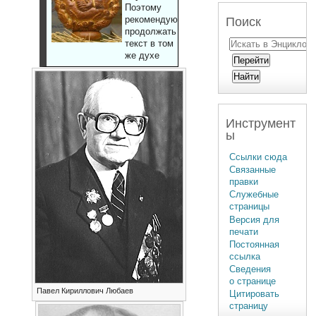
Поэтому
рекомендуют
Поиск
продолжать
текст в том
же духе
Инструмент
ы
Ссылки сюда
Связанные
правки
Служебные
страницы
Версия для
печати
Постоянная
ссылка
Сведения
о странице
Павел Кириллович Любаев
Цитировать
страницу