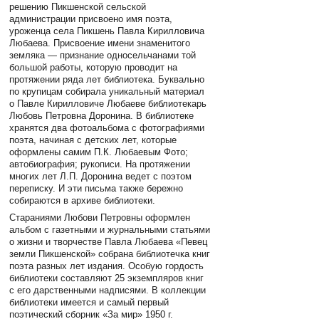
решению Пикшенской сельской
администрации присвоено имя поэта,
уроженца села Пикшень Павла Кирилловича
Любаева. Присвоение имени знаменитого
земляка — признание односельчанами той
большой работы, которую проводит на
протяжении ряда лет библиотека. Буквально
по крупицам собирала уникальный материал
о Павле Кирилловиче Любаеве библиотекарь
Любовь Петровна Доронина. В библиотеке
хранятся два фотоальбома с фотографиями
поэта, начиная с детских лет, которые
оформлены самим П.К. Любаевым Фото;
автобиография; рукописи. На протяжении
многих лет Л.П. Доронина ведет с поэтом
переписку. И эти письма также бережно
собираются в архиве библиотеки.
Стараниями Любови Петровны оформлен
альбом с газетными и журнальными статьями
о жизни и творчестве Павла Любаева «Певец
земли Пикшенской» собрана библиотечка книг
поэта разных лет издания. Особую гордость
библиотеки составляют 25 экземпляров книг
с его дарственными надписями. В коллекции
библиотеки имеется и самый первый
поэтический сборник «За мир» 1950 г.