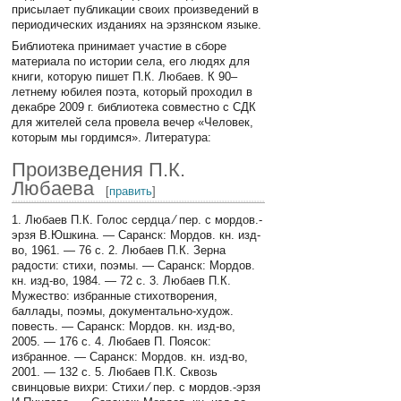
присылает публикации своих произведений в
периодических изданиях на эрзянском языке.
Библиотека принимает участие в сборе
материала по истории села, его людях для
книги, которую пишет П.К. Любаев. К 90–
летнему юбилея поэта, который проходил в
декабре 2009 г. библиотека совместно с СДК
для жителей села провела вечер «Человек,
которым мы гордимся». Литература:
Произведения П.К.
Любаева
[
править
]
1. Любаев П.К. Голос сердца ⁄ пер. с мордов.-
эрзя В.Юшкина. — Саранск: Мордов. кн. изд-
во, 1961. — 76 с. 2. Любаев П.К. Зерна
радости: стихи, поэмы. — Саранск: Мордов.
кн. изд-во, 1984. — 72 с. 3. Любаев П.К.
Мужество: избранные стихотворения,
баллады, поэмы, документально-худож.
повесть. — Саранск: Мордов. кн. изд-во,
2005. — 176 с. 4. Любаев П. Поясок:
избранное. — Саранск: Мордов. кн. изд-во,
2001. — 132 с. 5. Любаев П.К. Сквозь
свинцовые вихри: Стихи ⁄ пер. с мордов.-эрзя