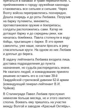
прятаться в канавах и траве перекати-поле. С
приближением к городу оружейная канонада
становилась все сильнее и сильнее. Через
Волгу войска переправлялись поочередно.
Дошла очередь и до роты Любаева. Погрузив
на баржу пулеметы, минометы,
противотанковое оружие и боеприпасы,
солдаты расположились сами. Катер не
дотащил баржу и до середины реки, как
началась бомбежка. Павла столкнули в воду
бойцы, прыгающие с баржи. В это время
самолеты, уже наши, начали бросать в реку
спасательные круги. На одном из них Любаев
и доплыл до берега.
В задачу лейтенанта Любаева входила лишь
доставка подразделения до пункта
назначения, но судьба распорядилась иначе.
Не хватало людей, и командование приняло
решение оставить его в составе 39-й
Гвардейской стрелковой дивизии 62-й армии
(командующий генерал-лейтенант В.И.
Чуйков).
В Сталинграде Павел Любаев прослужил
немногим больше месяца, но и этого хватило
сполна. Воевать ему пришлось на участке
между Волгой и заводом «Красный Октябрь».