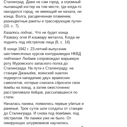
Сталинград. Даже не сам город, а огромный
пылающий костер на том месте, где когда-то
находился город, не имеющий ни начала, ни
конца. Волга, расцвеченная пламенем,
разноцветные ракеты и трассирующие пули»
(10, с. 7).
Казалось подчас,
Что не будет конца
Размаху огня И кошмару металла, Когда не
поднять под обстрелом лица (8, с. 14).
В конце 1942 г. 23-летний выпускник
шестимесячных курсов контрразведки НКВД
лейтенант Любаев сопровождал маршевую
роту Муромского запасного полка до
Сталинграда. На пути к Сталинграду, на
станции Джаныбек, воинский эшелон
подвергся нападению двух вражеских
самолетов, которые сначала сбросили свои
бомбы на поезд, а затем ожесточенно
расстреливали бойцов, рассыпавшихся по
степи.
Началась паника, появились первые убитые и
раненые. Трое суток шли солдаты от станции
до Сталинграда. И снова под бомбами, под
обстрелом. Но паники уже не было. От
пикирующих штурмовиков научились