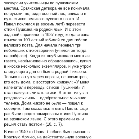
экскурсии учительницы по пушкинским
местам. Эрзянская детвора не все понимала
по-русски, но, видя осенний лес, вникала в
суть стихов великого русского поэта. И
Павел поклялся (в восемь лет!) перевести
стихи Пушкина на родной язык. И с этой
задачей справился в 1937 году, когда страна
отмечала 100-летний юбилей со дня гибели
великого поэта. Для начала перевел три
небольших стихотворения (учился он тогда
на рабфаке). Когда их опубликовала местная
газета, необыкновенно обрадовавшись, купил
в киоске несколько экземпляров, и уже утром
следующего дня он был в родной Пикшени.
Только шагнул через порог и, не посмотрев,
кто есть дома, с восторгом крикнул: «У меня
напечатали переводы стихов Пушкина!» И
стал наизусть читать стихи. В ответ из угла
раздалось лишь... одобрительное мычание
теленка. Дома никого не было — пошел к
соседям. Там оказалась и мать Павла. Еще
раз были продекламированы стихи Пушкина
на эрзянском языке. С этого времени он и
решил стать поэтом» (10, с. 7).
В июне 1940-го Павел Любаев был призван в
Красную Армию, на действительную военную