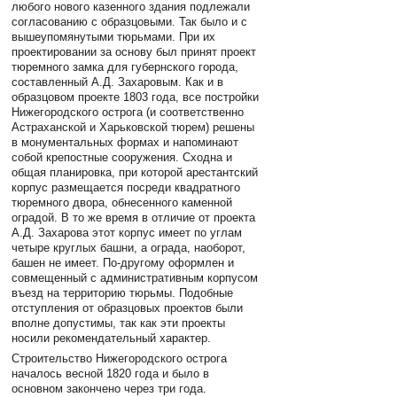
любого нового казенного здания подлежали
согласованию с образцовыми. Так было и с
вышеупомянутыми тюрьмами. При их
проектировании за основу был принят проект
тюремного замка для губернского города,
составленный А.Д. Захаровым. Как и в
образцовом проекте 1803 года, все постройки
Нижегородского острога (и соответственно
Астраханской и Харьковской тюрем) решены
в монументальных формах и напоминают
собой крепостные сооружения. Сходна и
общая планировка, при которой арестантский
корпус размещается посреди квадратного
тюремного двора, обнесенного каменной
оградой. В то же время в отличие от проекта
А.Д. Захарова этот корпус имеет по углам
четыре круглых башни, а ограда, наоборот,
башен не имеет. По-другому оформлен и
совмещенный с административным корпусом
въезд на территорию тюрьмы. Подобные
отступления от образцовых проектов были
вполне допустимы, так как эти проекты
носили рекомендательный характер.
Строительство Нижегородского острога
началось весной 1820 года и было в
основном закончено через три года.