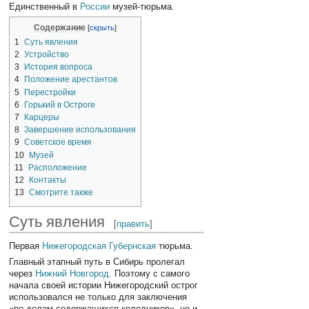
Единственный в
России
музей-тюрьма.
Содержание
1
Суть явления
2
Устройство
3
История вопроса
4
Положение арестантов
5
Перестройки
6
Горький в Остроге
7
Карцеры
8
Завершение использования
9
Советское время
10
Музей
11
Расположение
12
Контакты
13
Смотрите также
Суть явления
[
править
]
Первая
Нижегородская Губернская
тюрьма.
Главный этапный путь в Сибирь пролегал
через
Нижний Новгород
. Поэтому с самого
начала своей истории Нижегородский острог
использовался не только для заключения
«по делам содержащихся колодников», но и