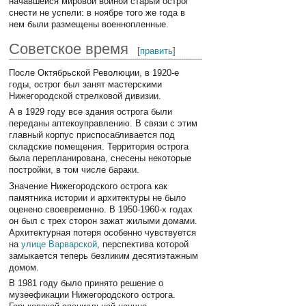
начавшейся мировой войной старый острог
снести не успели: в ноябре того же года в
нем были размещены военнопленные.
Советское время
[
править
]
После Октябрьской Революции, в 1920-е
годы, острог был занят мастерскими
Нижегородской стрелковой дивизии.
А в 1929 году все здания острога были
переданы аптекоуправлению. В связи с этим
главный корпус приспосабливается под
складские помещения. Территория острога
была перепланирована, снесены некоторые
постройки, в том числе бараки.
Значение Нижегородского острога как
памятника истории и архитектуры не было
оценено своевременно. В 1950-1960-х годах
он был с трех сторон зажат жилыми домами.
Архитектурная потеря особенно чувствуется
на
улице Варварской
, перспектива которой
замыкается теперь безликим десятиэтажным
домом.
В 1981 году было принято решение о
музеефикации Нижегородского острога.