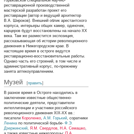
Горьковской специальной научно-
реставрационной производственной
мастерской разработан проект его
реставрации (автор и ведущий архитектор
В.А. Широков). Внешний облик арестантского
корпуса, интерьеры общих камер, одиночек,
карцеров будут восстановлены на начало XX
века. Там же разместится экспозиция,
рассказывающая об истории революционного
движения в Нижегородском крае. В
настоящее время в остроге ведутся
реставрационно-восстановительные работы.
Однако часть его строений, в том числе и
административный корпус, по-прежнему
занята аптекоуправлением.
Музей
[
править
]
В разное время в Остроге находились в
заключении известные общественно-
политические деятели, представители
интеллигенции и участники российского
революционного движения XIX-XX вв.:
писатели
Короленко
,
А.М. Горький
, соратники
Ленина
по политической борьбе-
Ф.Э.
Дзержинский
,
Я.М. Свердлов
,
Н.А. Семашко
,
а также известные нижегородцы:
П.А.