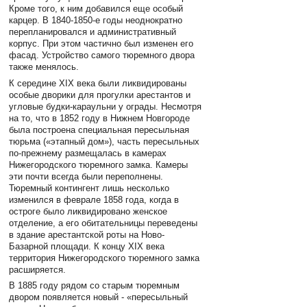
Кроме того, к ним добавился еще особый
карцер. В 1840-1850-е годы неоднократно
перепланировался и административный
корпус. При этом частично был изменен его
фасад. Устройство самого тюремного двора
также менялось.
К середине XIX века были ликвидированы
особые дворики для прогулки арестантов и
угловые будки-караульни у ограды. Несмотря
на то, что в 1852 году в Нижнем Новгороде
была построена специальная пересыльная
тюрьма («этапный дом»), часть пересыльных
по-прежнему размещалась в камерах
Нижегородского тюремного замка. Камеры
эти почти всегда были переполнены.
Тюремный контингент лишь несколько
изменился в феврале 1858 года, когда в
остроге было ликвидировано женское
отделение, а его обитательницы переведены
в здание арестантской роты на Ново-
Базарной площади. К концу XIX века
территория Нижегородского тюремного замка
расширяется.
В 1885 году рядом со старым тюремным
двором появляется новый - «пересыльный