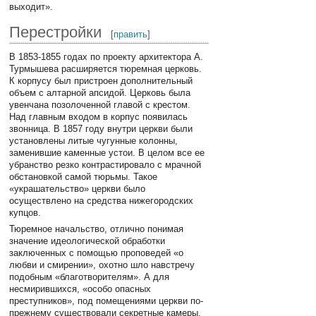
выходит».
Перестройки
[
править
]
В 1853-1855 годах по проекту архитектора А.
Турмышева расширяется тюремная церковь.
К корпусу был пристроен дополнительный
объем с алтарной апсидой. Церковь была
увенчана позолоченной главой с крестом.
Над главным входом в корпус появилась
звонница. В 1857 году внутри церкви были
установлены литые чугунные колонны,
заменившие каменные устои. В целом все ее
убранство резко контрастировало с мрачной
обстановкой самой тюрьмы. Такое
«украшательство» церкви было
осуществлено на средства нижегородских
купцов.
Тюремное начальство, отлично понимая
значение идеологической обработки
заключенных с помощью проповедей «о
любви и смирении», охотно шло навстречу
подобным «благотворителям». А для
несмирившихся, «особо опасных
преступников», под помещениями церкви по-
прежнему существовали секретные камеры.