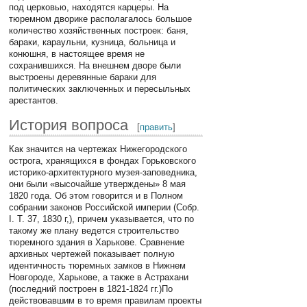
под церковью, находятся карцеры. На
тюремном дворике располагалось большое
количество хозяйственных построек: баня,
бараки, караульни, кузница, больница и
конюшня, в настоящее время не
сохранившихся. На внешнем дворе были
выстроены деревянные бараки для
политических заключенных и пересыльных
арестантов.
История вопроса
[
править
]
Как значится на чертежах Нижегородского
острога, хранящихся в фондах Горьковского
историко-архитектурного музея-заповедника,
они были «высочайше утверждены» 8 мая
1820 года. Об этом говорится и в Полном
собрании законов Российской империи (Собр.
I. Т. 37, 1830 г,), причем указывается, что по
такому же плану ведется строительство
тюремного здания в Харькове. Сравнение
архивных чертежей показывает полную
идентичность тюремных замков в Нижнем
Новгороде, Харькове, а также в Астрахани
(последний построен в 1821-1824 гг.)По
действовавшим в то время правилам проекты