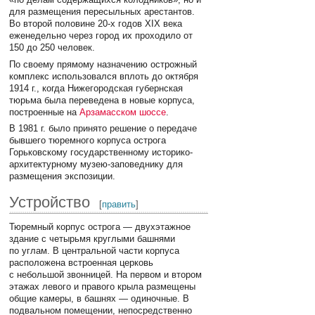
для размещения пересыльных арестантов.
Во второй половине 20-х годов XIX века
еженедельно через город их проходило от
150 до 250 человек.
По своему прямому назначению острожный
комплекс использовался вплоть до октября
1914 г., когда Нижегородская губернская
тюрьма была переведена в новые корпуса,
построенные на
Арзамасском шоссе
.
В 1981 г. было принято решение о передаче
бывшего тюремного корпуса острога
Горьковскому государственному историко-
архитектурному музею-заповеднику для
размещения экспозиции.
Устройство
[
править
]
Тюремный корпус острога — двухэтажное
здание с четырьмя круглыми башнями
по углам. В центральной части корпуса
расположена встроенная церковь
с небольшой звонницей. На первом и втором
этажах левого и правого крыла размещены
общие камеры, в башнях — одиночные. В
подвальном помещении, непосредственно