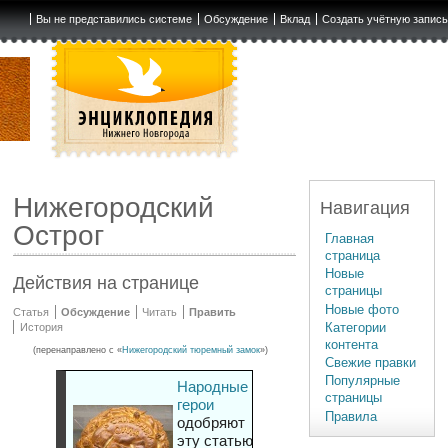
Вы не представились системе
Обсуждение
Вклад
Создать учётную запис
Нижегородский
Навигация
Острог
Главная
страница
Новые
Действия на странице
страницы
Новые фото
Статья
Обсуждение
Читать
Править
Категории
История
контента
(перенаправлено с «
Нижегородский тюремный замок
»)
Свежие правки
Популярные
Народные
страницы
герои
Правила
одобряют
эту статью