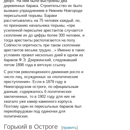
двор». На нем были выстроены два
деревянных барака. Строительство их было
вызвано упразднением в Нижнем Новгороде
пересыльной тюрьмы. Бараки
рассчитывались на 75 человек каждый, но,
по признанию начальника тюрьмы, «при
усиленной пересылке арестантов случается
скопление их до цифры более 300 человек, и
тогда арестанты располагаются на полу.
Соблюсти опрятность при таком скоплении
арестантов весьма трудно...» Именно в таких
условиях провел несколько дней в одном из
бараков Ф.Э. Дзержинский, следовавший
летом 1898 года в вятскую ссылку.
С ростом революционного движения росло и
число лиц, осужденных за «политические
преступления». Если в 1879 году в
Нижегородском остроге, по официальным
данным, содержалось 6 политических
заключенных, то в 1902 году для них не
хватало уже камер каменного корпуса.
Поэтому один из пересыльных бараков был
переоборудован под одиночки для
политических.
Горький в Остроге
[
править
]