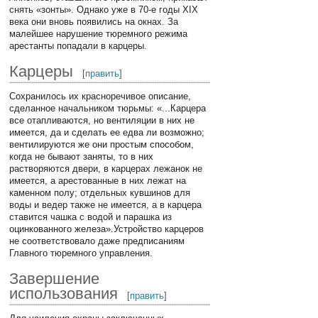
снять «зонты». Однако уже в 70-е годы XIX
века они вновь появились на окнах. За
малейшее нарушение тюремного режима
арестанты попадали в карцеры.
Карцеры
[
править
]
Сохранилось их красноречивое описание,
сделанное начальником тюрьмы: «...Карцера
все отапливаются, но вентиляции в них не
имеется, да и сделать ее едва ли возможно;
вентилируются же они простым способом,
когда не бывают заняты, то в них
растворяются двери, в карцерах лежанок не
имеется, а арестованные в них лежат на
каменном полу; отдельных кувшинов для
воды и ведер также не имеется, а в карцера
ставится чашка с водой и парашка из
оцинкованного железа».Устройство карцеров
не соответствовало даже предписаниям
Главного тюремного управления.
Завершение
использования
[
править
]