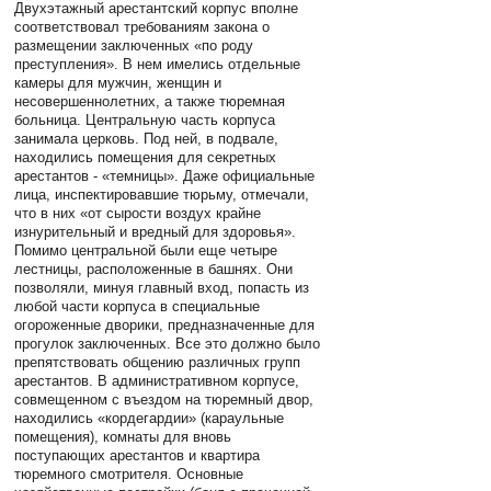
Двухэтажный арестантский корпус вполне
соответствовал требованиям закона о
размещении заключенных «по роду
преступления». В нем имелись отдельные
камеры для мужчин, женщин и
несовершеннолетних, а также тюремная
больница. Центральную часть корпуса
занимала церковь. Под ней, в подвале,
находились помещения для секретных
арестантов - «темницы». Даже официальные
лица, инспектировавшие тюрьму, отмечали,
что в них «от сырости воздух крайне
изнурительный и вредный для здоровья».
Помимо центральной были еще четыре
лестницы, расположенные в башнях. Они
позволяли, минуя главный вход, попасть из
любой части корпуса в специальные
огороженные дворики, предназначенные для
прогулок заключенных. Все это должно было
препятствовать общению различных групп
арестантов. В административном корпусе,
совмещенном с въездом на тюремный двор,
находились «кордегардии» (караульные
помещения), комнаты для вновь
поступающих арестантов и квартира
тюремного смотрителя. Основные