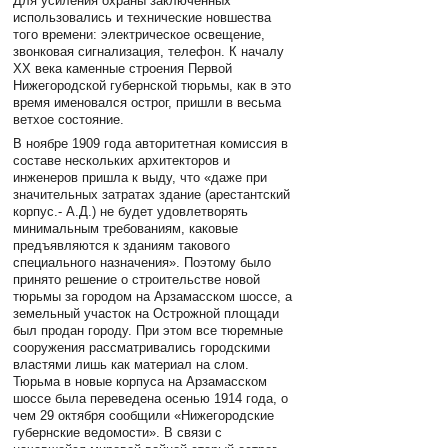
Для усиления охраны заключенных
использовались и технические новшества
того времени: электрическое освещение,
звонковая сигнализация, телефон. К началу
XX века каменные строения Первой
Нижегородской губернской тюрьмы, как в это
время именовался острог, пришли в весьма
ветхое состояние.
В ноябре 1909 года авторитетная комиссия в
составе нескольких архитекторов и
инженеров пришла к выду, что «даже при
значительных затратах здание (арестантский
корпус.- А.Д.) не будет удовлетворять
минимальным требованиям, каковые
предъявляются к зданиям такового
специального назначения». Поэтому было
принято решение о строительстве новой
тюрьмы за городом на Арзамасском шоссе, а
земельный участок на Острожной площади
был продан городу. При этом все тюремные
сооружения рассматривались городскими
властями лишь как материал на слом.
Тюрьма в новые корпуса на Арзамасском
шоссе была переведена осенью 1914 года, о
чем 29 октября сообщили «Нижегородские
губернские ведомости». В связи с