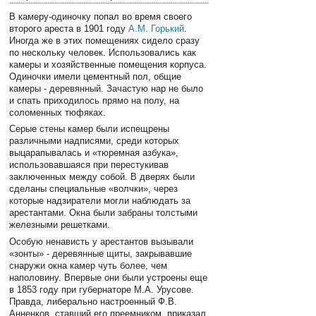
В камеру-одиночку попал во время своего
второго ареста в 1901 году
А.М. Горький
.
Иногда же в этих помещениях сидело сразу
по нескольку человек. Использовались как
камеры и хозяйственные помещения корпуса.
Одиночки имели цементный пол, общие
камеры - деревянный. Зачастую нар не было
и спать приходилось прямо на полу, на
соломенных тюфяках.
Серые стены камер были испещрены
различными надписями, среди которых
выцарапывалась и «тюремная азбука»,
использовавшаяся при перестукивав
заключенных между собой. В дверях были
сделаны специальные «волчки», через
которые надзиратели могли наблюдать за
арестантами. Окна были забраны толстыми
железными решетками.
Особую ненависть у арестантов вызывали
«зонты» - деревянные щиты, закрывавшие
снаружи окна камер чуть более, чем
наполовину. Впервые они были устроены еще
в 1853 году при губернаторе М.А. Урусове.
Правда, либерально настроенный Ф.В.
Анненков, ставший его преемником, приказал