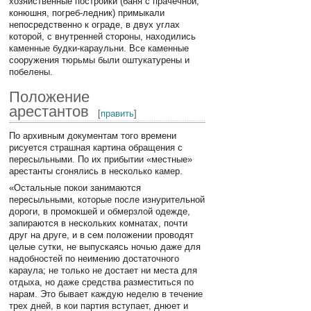
хозяйственные постройки (баня с прачечной,
конюшня, погреб-ледник) примыкали
непосредственно к ограде, в двух углах
которой, с внутренней стороны, находились
каменные будки-караульни. Все каменные
сооружения тюрьмы были оштукатурены и
побелены.
Положение
арестантов
[
править
]
По архивным документам того времени
рисуется страшная картина обращения с
пересыльными. По их прибытии «местные»
арестанты сгонялись в несколько камер.
«Остальные покои занимаются
пересыльными, которые после изнурительной
дороги, в промокшей и обмерзлой одежде,
запираются в нескольких комнатах, почти
друг на друге, и в сем положении проводят
целые сутки, не выпускаясь ночью даже для
надобностей по неимению достаточного
караула; не только не достает ни места для
отдыха, но даже средства разместиться по
нарам. Это бывает каждую неделю в течение
трех дней, в кои партия вступает, днюет и