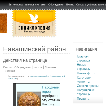
Вы не представились системе
Обсуждение
Вклад
Создать учётную запис
Навашинский район
Навигация
Главная
Действия на странице
страница
Новые
Статья
Обсуждение
Читать
Править
страницы
История
Новые фото
(перенаправлено с «
Навашинский район Нижегородской
Категории
области
»)
контента
Свежие правки
Народные
Популярные
герои
страницы
одобряют
Правила
эту статью
Поэтому