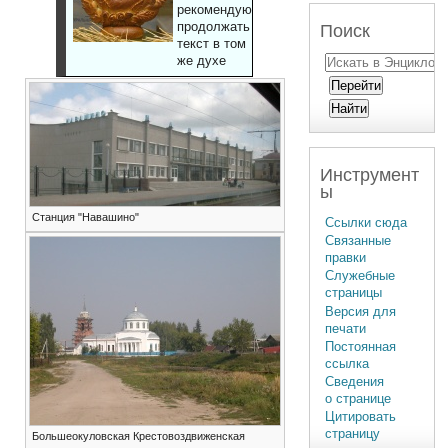
рекомендуют
продолжать
Поиск
текст в том
же духе
Инструмент
ы
Станция "Навашино"
Ссылки сюда
Связанные
правки
Служебные
страницы
Версия для
печати
Постоянная
ссылка
Сведения
о странице
Цитировать
страницу
Большеокуловская Крестовоздвиженская