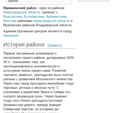
церковь
Навашинский район
- один из районов
Нижегородской области
, граничит с
Выксунским
,
Кулебакским
,
Арзамасским
,
Вачским
районами
Нижегородской области
и
Муромским районом Владимирской области.
Административным центром является город
Навашино
.
История района
[
править
]
Первые письменные упоминания о
поселениях нашего района, датируемые 1629-
30 гг., показывают нам, как
эволюционировала экономическая и
культурная жизнь нашего края. Развитие
торговли, ремесел, земледелия было плотно
увязано с развитием Московского княжества.
Через наш город проходили важнейшие тогда
торговые, речные и обозные пути. С
освоением и развитием Урала и Сибири это
сыграло решающую роль. Через бывшее
тогда село Липня проходила почтовая
Арзамасская дорога, прежде бывшая
Сибирским трактом, по которому до