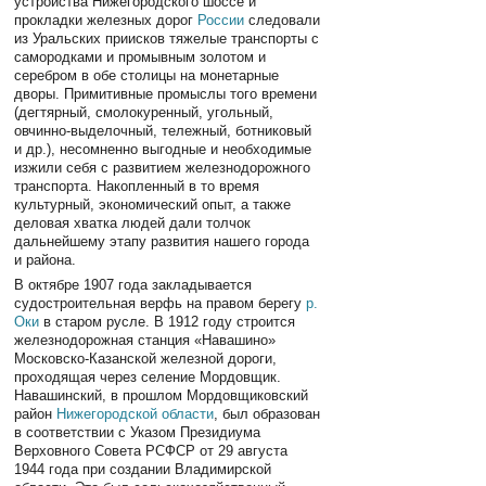
устройства Нижегородского шоссе и
прокладки железных дорог
России
следовали
из Уральских приисков тяжелые транспорты с
самородками и промывным золотом и
серебром в обе столицы на монетарные
дворы. Примитивные промыслы того времени
(дегтярный, смолокуренный, угольный,
овчинно-выделочный, тележный, ботниковый
и др.), несомненно выгодные и необходимые
изжили себя с развитием железнодорожного
транспорта. Накопленный в то время
культурный, экономический опыт, а также
деловая хватка людей дали толчок
дальнейшему этапу развития нашего города
и района.
В октябре 1907 года закладывается
судостроительная верфь на правом берегу
р.
Оки
в старом русле. В 1912 году строится
железнодорожная станция «Навашино»
Московско-Казанской железной дороги,
проходящая через селение Мордовщик.
Навашинский, в прошлом Мордовщиковский
район
Нижегородской области
, был образован
в соответствии с Указом Президиума
Верховного Совета РСФСР от 29 августа
1944 года при создании Владимирской