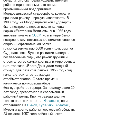
области. Это был сельскохозяйственный
район с единственным в то время
промышленным предприятием
Мордовщиковской судоверфью, которая и
принесла району широкую известность. В
1908 году на Мордовщиковской судоверфи
была построена первая нефтеналивная
баржа «Екатерина Великая». А в 1935 году
впервые только в
СССР
, но и в мире было
построено крупнотоннажное целиком сварное
судно – нефтеналивная баржа
грузоподъемностью 6000 тонн «Комсомолка
Судоплатова». Бурное развитие завода в
послевоенные годы, его реконструкция и
строительство самых крупных в мире речных
гигантов типа «Волго-Дон» дали мощный
стимул для развития района. 1955 год - год
начала строительства завода
стройматериалов. С этого времени
начинается полномасштабное
благоустройство города. За последующие 20
лет город превратился в современный
районный центр. Кирпич завода шел не
только на строительство
Навашино
, но и
отправлялся в
Выксу
,
Кулебаки
,
Арзамас
,
Муром и другие районы Горьковской области.
23 декабря 1957 года районный центр –