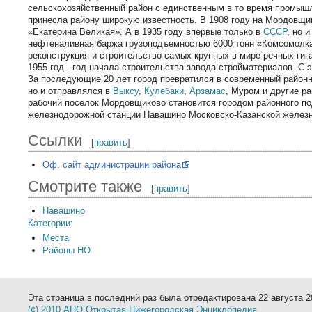
сельскохозяйственный район с единственным в то время промы
принесла району широкую известность. В 1908 году на Мордовщ
«Екатерина Великая». А в 1935 году впервые только в
СССР
, но 
нефтеналивная баржа грузоподъемностью 6000 тонн «Комсомолка 
реконструкция и строительство самых крупных в мире речных гиг
1955 год - год начала строительства завода стройматериалов. С
За последующие 20 лет город превратился в современный районн
но и отправлялся в
Выксу
,
Кулебаки
,
Арзамас
, Муром и другие ра
рабочий поселок Мордовщиково становится городом районного по
железнодорожной станции Навашино Московско-Казанской железн
Ссылки
[
править
]
Оф. сайт администрации района
Смотрите также
[
править
]
Навашино
Категории
:
Места
Районы НО
Эта страница в последний раз была отредактирована 22 августа 20
(¢) 2010 АНО Открытая Нижегородская Энциклопедия