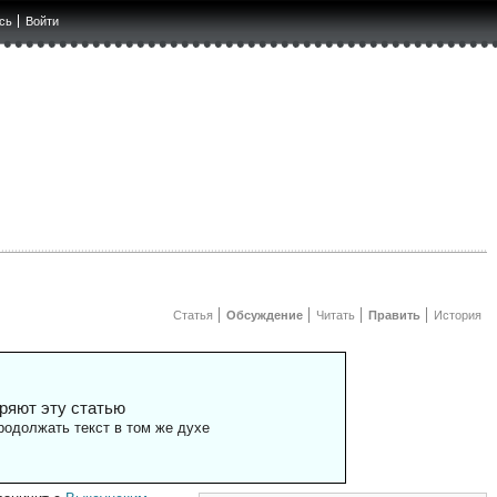
сь
Войти
Статья
Обсуждение
Читать
Править
История
ряют эту статью
одолжать текст в том же духе