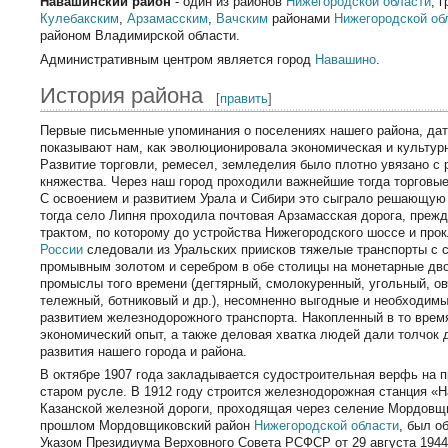
Навашинский район
- один из районов
Нижегородской области
, 
Кулебакским
,
Арзамасским
,
Вачским
районами
Нижегородской об
районом Владимирской области.
Административным центром является город
Навашино
.
История района
[
править
]
Первые письменные упоминания о поселениях нашего района, дати
показывают нам, как эволюционировала экономическая и культурн
Развитие торговли, ремесел, земледелия было плотно увязано с 
княжества. Через наш город проходили важнейшие тогда торговые
С освоением и развитием Урала и Сибири это сыграло решающую
тогда село Липня проходила почтовая Арзамасская дорога, преж
трактом, по которому до устройства Нижегородского шоссе и про
России
следовали из Уральских приисков тяжелые транспорты с 
промывным золотом и серебром в обе столицы на монетарные дв
промыслы того времени (дегтярный, смолокуренный, угольный, о
тележный, ботниковый и др.), несомненно выгодные и необходимы
развитием железнодорожного транспорта. Накопленный в то врем
экономический опыт, а также деловая хватка людей дали толчок
развития нашего города и района.
В октябре 1907 года закладывается судостроительная верфь на 
старом русле. В 1912 году строится железнодорожная станция «
Казанской железной дороги, проходящая через селение Мордовщи
прошлом Мордовщиковский район
Нижегородской области
, был о
Указом Президиума Верховного Совета РСФСР от 29 августа 1944