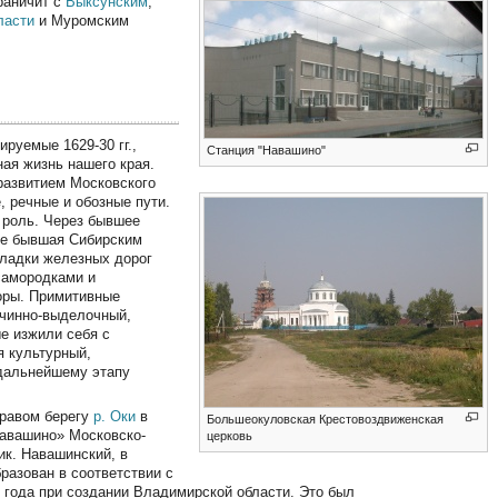
граничит с
Выксунским
,
ласти
и Муромским
руемые 1629-30 гг.,
Станция "Навашино"
ая жизнь нашего края.
развитием Московского
, речные и обозные пути.
 роль. Через бывшее
де бывшая Сибирским
кладки железных дорог
самородками и
оры. Примитивные
вчинно-выделочный,
е изжили себя с
я культурный,
 дальнейшему этапу
правом берегу
р. Оки
в
Большеокуловская Крестовоздвиженская
Навашино» Московско-
церковь
к. Навашинский, в
бразован в соответствии с
 года при создании Владимирской области. Это был