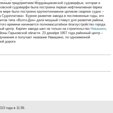
шленным предприятием Мордовщиковской судоверфью, которая и
иковской судоверфи была построена первая нефтеналивная баржа
и в мире было построено крупнотоннажное целиком сварное судно –
Судоплатова». Бурное развитие завода в послевоенные годы, его
антов типа «Волго-Дон» дали мощный стимул для развития района.
 этого времени начинается полномасштабное благоустройство города.
ый центр. Кирпич завода шел не только на строительство
Навашино
,
йоны Горьковской области. 23 декабря 1957 года районный центр –
дчинения и получает название Навашино, по одноименной
ой дороги.
13 года в 11:56.