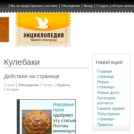
Вы не представились системе
Обсуждение
Вклад
Создать учётную запис
Кулебаки
Навигация
Главная
Действия на странице
страница
Новые
Статья
Обсуждение
Читать
Править
страницы
История
Новые фото
Категории
контента
Народные
Свежие правки
герои
Популярные
одобряют
страницы
эту статью
Правила
Поэтому
рекомендуют