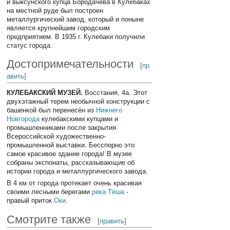
и выксунского купца Бородачева в Кулебаках
на местной руде был построен
металлургический завод, который и поныне
является крупнейшим городским
предприятием. В 1935 г. Кулебаки получили
статус города.
Достопримечательности
[
пр
авить
]
КУЛЕБАКСКИЙ МУЗЕЙ.
Восстания, 4а. Этот
двухэтажный терем необычной конструкции с
башенкой был перенесён из
Нижнего
Новгорода
кулебакскими купцами и
промышленниками после закрытия
Всероссийской художественно-
промышленной выставки. Бесспорно это
самое красивое здание города! В музее
собраны экспонаты, рассказывающие об
истории города и металлургического завода.
В 4 км от города протекает очень красивая
своими лесными берегами
река Тёша
-
правый приток
Оки
.
Смотрите также
[
править
]