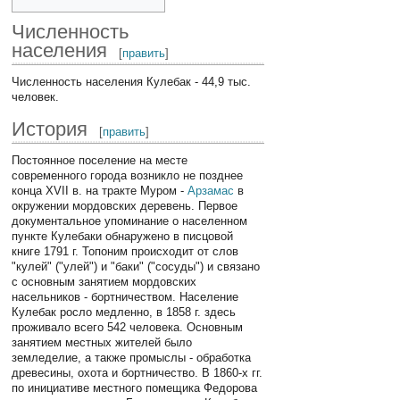
Численность
населения
[
править
]
Численность населения Кулебак - 44,9 тыс.
человек.
История
[
править
]
Постоянное поселение на месте
современного города возникло не позднее
конца XVII в. на тракте Муром -
Арзамас
в
окружении мордовских деревень. Первое
документальное упоминание о населенном
пункте Кулебаки обнаружено в писцовой
книге 1791 г. Топоним происходит от слов
"кулей" ("улей") и "баки" ("сосуды") и связано
с основным занятием мордовских
насельников - бортничеством. Население
Кулебак росло медленно, в 1858 г. здесь
проживало всего 542 человека. Основным
занятием местных жителей было
земледелие, а также промыслы - обработка
древесины, охота и бортничество. В 1860-х гг.
по инициативе местного помещика Федорова