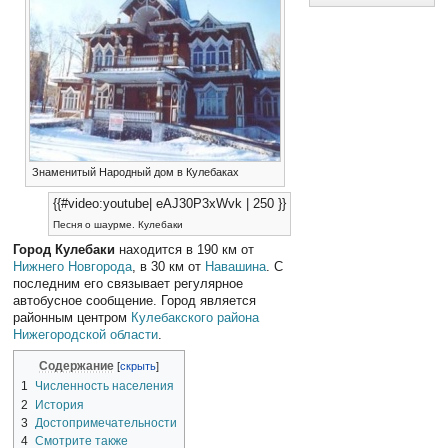
Знаменитый Народный дом в Кулебаках
{{#video:youtube| eAJ30P3xWvk | 250 }}
Песня о шаурме. Кулебаки
Город Кулебаки
находится в 190 км от
Нижнего Новгорода
, в 30 км от
Навашина
. С
последним его связывает регулярное
автобусное сообщение. Город является
районным центром
Кулебакского района
Нижегородской области
.
Содержание
1
Численность населения
2
История
3
Достопримечательности
4
Смотрите также