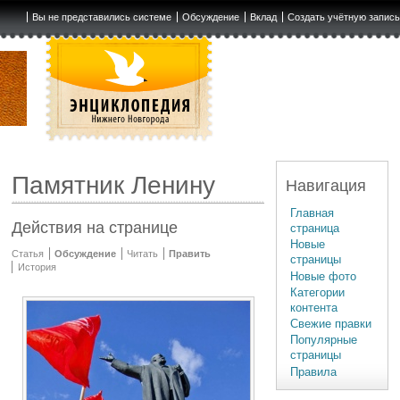
Вы не представились системе
Обсуждение
Вклад
Создать учётную запис
Памятник Ленину
Навигация
Главная
Действия на странице
страница
Новые
Статья
Обсуждение
Читать
Править
страницы
История
Новые фото
Категории
контента
Свежие правки
Популярные
страницы
Правила