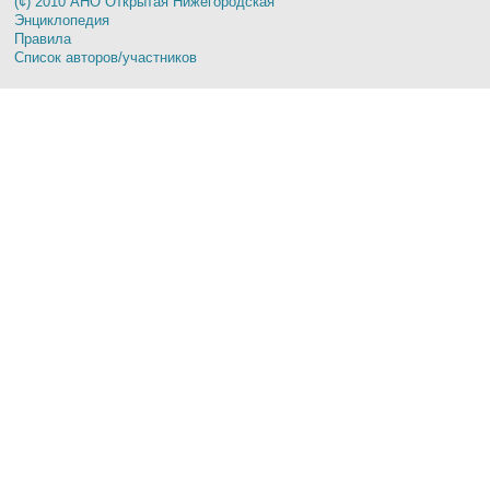
(¢) 2010 АНО Открытая Нижегородская
Энциклопедия
Правила
Список авторов/участников