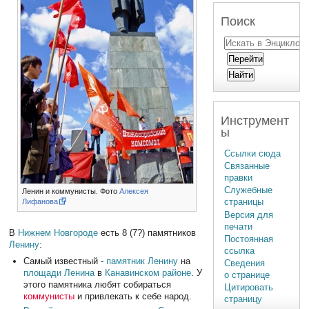
Поиск
Инструмент
ы
Ссылки сюда
Связанные
правки
Служебные
Ленин и коммунисты. Фото
Алексея
страницы
Лифанова
Версия для
печати
В
Нижнем Новгороде
есть 8 (7?) памятников
Постоянная
Ленину
:
ссылка
Самый известный -
памятник Ленину
на
Сведения
площади Ленина
в
Канавинском районе
. У
о странице
этого памятника любят собираться
Цитировать
коммунисты
и привлекать к себе народ.
страницу