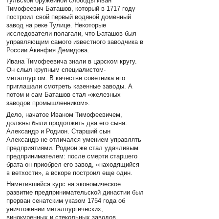
тульской оружейной слободы Иван
Тимофеевич Баташов, который в 1717 году
построил свой первый водяной доменный
завод на реке Тулице. Некоторые
исследователи полагали, что Баташов был
управляющим самого известного заводчика в
России Акинфия Демидова.
Ивана Тимофеевича знали в царском кругу.
Он слыл крупным специалистом-
металлургом. В качестве советника его
приглашали смотреть казенные заводы. А
потом и сам Баташов стал «железных
заводов промышленником».
Дело, начатое Иваном Тимофеевичем,
должны были продолжить два его сына:
Александр и Родион. Старший сын
Александр не отличался умением управлять
предприятиями. Родион же стал удачливым
предпринимателем: после смерти старшего
брата он приобрел его завод, «находящийся
в ветхости», а вскоре построил еще один.
Наметившийся курс на экономическое
развитие предпринимательской династии был
прерван сенатским указом 1754 года об
уничтожении металлургических,
винокуренных и стекольных заводов,