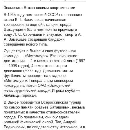
Знаменита Выкса своими спортсменами.
В 1945 году чемпионкой СССР по плаванию
стала К. Г. Васильева, начинавшая
тренировки на водной станции города.
Выксунцами были чемпион по прыжкам в
воду Л. С. Стрельцов и энтузиаст спорта А.
А. Замешаев создавший байдарки
совершенно нового типа.
Существует в Выксе и своя футбольная
команда — «Металлург». Его наивысшие
достижения — 1-е место в третьей лиге (1997
— 1998 годов), 4-е место во втором
дивизионе (2000 год). Домашние матчи
футболисты проводят на стадионе
«Металлург». Генеральным спонсором
команды является ОАО «Выксунский
металлургический завод». Игроки клуба —
любимцы горожан.
В Выксе проводится Всероссийский турнир
по самбо памяти братьев Баташовых, весьма
почитаемых в качестве отцов-основателей
города. По преданиям, они обладали
большой физической силой. Так, Андрей
Родионович, по свидетельству историков, и в