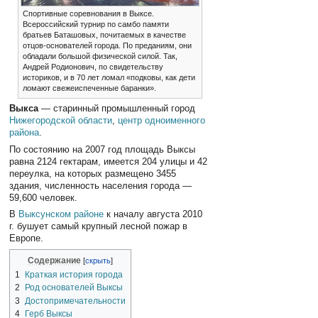
Спортивные соревнования в Выксе.
Всероссийский турнир по самбо памяти
братьев Баташовых, почитаемых в качестве
отцов-основателей города. По преданиям, они
обладали большой физической силой. Так,
Андрей Родионович, по свидетельству
историков, и в 70 лет ломал «подковы, как дети
ломают свежеиспеченные баранки».
Выкса
— старинный промышленный город
Нижегородской области
,
центр одноименного
района
.
По состоянию на 2007 год площадь Выксы
равна 2124 гектарам, имеется 204 улицы и 42
переулка, на которых размещено 3455
здания, численность населения города —
59,600 человек.
В
Выксунском районе
к началу августа 2010
г. бушует самый крупный лесной пожар в
Европе.
Содержание
1
Краткая история города
2
Род основателей Выксы
3
Достопримечательности
4
Герб Выксы