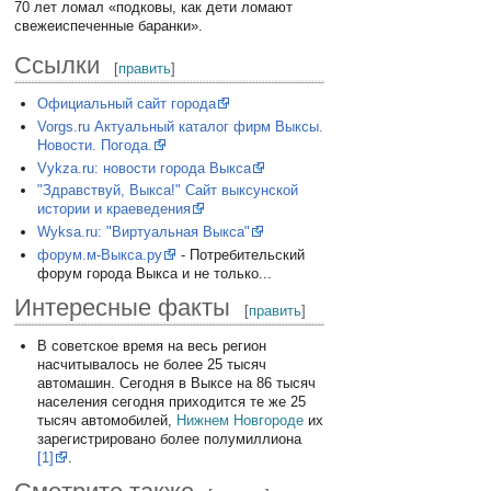
70 лет ломал «подковы, как дети ломают
свежеиспеченные баранки».
Ссылки
[
править
]
Официальный сайт города
Vorgs.ru Актуальный каталог фирм Выксы.
Новости. Погода.
Vykza.ru: новости города Выкса
"Здравствуй, Выкса!" Сайт выксунской
истории и краеведения
Wyksa.ru: "Виртуальная Выкса"
форум.м-Выкса.ру
- Потребительский
форум города Выкса и не только...
Интересные факты
[
править
]
В советское время на весь регион
насчитывалось не более 25 тысяч
автомашин. Сегодня в Выксе на 86 тысяч
населения сегодня приходится те же 25
тысяч автомобилей,
Нижнем Новгороде
их
зарегистрировано более полумиллиона
[1]
.