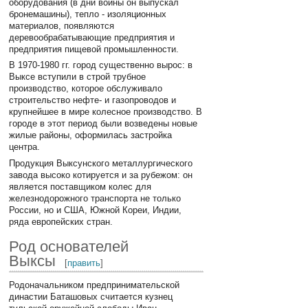
оборудования (в дни войны он выпускал
бронемашины), тепло - изоляционных
материалов, появляются
деревообрабатывающие предприятия и
предприятия пищевой промышленности.
В 1970-1980 гг. город существенно вырос: в
Выксе вступили в строй трубное
производство, которое обслуживало
строительство нефте- и газопроводов и
крупнейшее в мире колесное производство. В
городе в этот период были возведены новые
жилые районы, оформилась застройка
центра.
Продукция Выксунского металлургического
завода высоко котируется и за рубежом: он
является поставщиком колес для
железнодорожного транспорта не только
России, но и США, Южной Кореи, Индии,
ряда европейских стран.
Род основателей
Выксы
[
править
]
Родоначальником предпринимательской
династии Баташовых считается кузнец