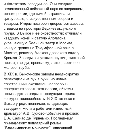
и богатством заводчиков. Они создали
великолепный пейзажный парк со зверинцем,
оранжереями, где зимой выращивали
цитрусовые, с искусственным озером и
театром. Рядом построен дворец Баташевых,
с видом на просторы Верхневыксунского
пруда. В Выксе и ее окрестностях отливали
квадригу коней и статую Аполлона,
украшающую Большой театр в Москве,
конную группу на Триумфальной арке в
Москве, решетку Александровского сада у
Кремля. Заводы выпускали оружие, листовой
прокат, гвозди, проволоку, литье, сортовое
железо, трубы.
В ХIХ в. Выксунские заводы неоднократно
переходили из рук в руки, но новые
собственники оказались неспособны
совершенствовать технологии, объемы
производства падали, продукция теряла
конкурентоспособность. В XIX же веке в
Выксе у родственников, владеющих
заводами, жили и работали известный
драматург А.В. Сухово-Кобылин и прозаик
Е.А. Салиас де Турнемир. Последнему
принадлежит популярный роман
"Владимирские мономахи", описавший