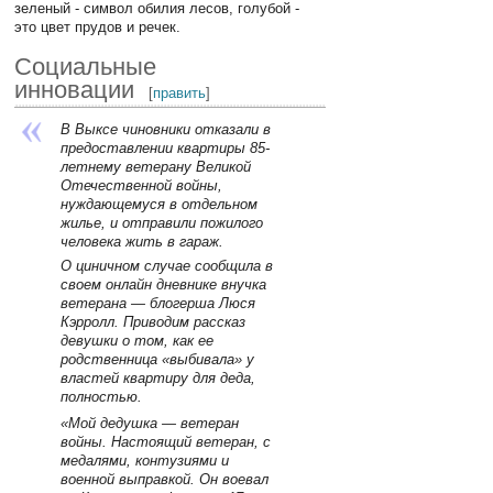
зеленый - символ обилия лесов, голубой -
это цвет прудов и речек.
Социальные
инновации
[
править
]
В Выксе чиновники отказали в
предоставлении квартиры 85-
летнему ветерану Великой
Отечественной войны,
нуждающемуся в отдельном
жилье, и отправили пожилого
человека жить в гараж.
О циничном случае сообщила в
своем онлайн дневнике внучка
ветерана — блогерша Люся
Кэрролл. Приводим рассказ
девушки о том, как ее
родственница «выбивала» у
властей квартиру для деда,
полностью.
«Мой дедушка — ветеран
войны. Настоящий ветеран, с
медалями, контузиями и
военной выправкой. Он воевал