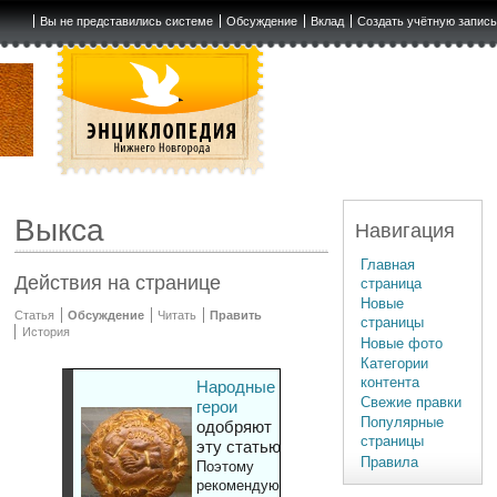
Вы не представились системе
Обсуждение
Вклад
Создать учётную запис
Выкса
Навигация
Главная
Действия на странице
страница
Новые
Статья
Обсуждение
Читать
Править
страницы
История
Новые фото
Категории
контента
Народные
Свежие правки
герои
Популярные
одобряют
страницы
эту статью
Правила
Поэтому
рекомендуют