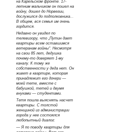
на Карельском фронте. 17-
летним мальчиком он пошел на
войну, дошел до Норвегии,
дослужился до подполковника...
В общем, вся семья им очень
гордится.
Недавно он увидел по
телевизору, что „Путин дает
квартиры всем оставшимся
ветеранам войны“. Несмотря
на свои 85 лет, дедушка
почему-то доверяет 1-му
каналу. К тому же
собственности у деда нет. Он
живет в квартире, которая
принадлежит его дочери —
моей тете, вместе с
бабушкой, тетей и двумя
внуками — студентами.
Тетя пошла выяснять насчет
квартиры. С толстой
женщиной из администрации
города у нее состоялся
любопытный диалог:
— Я по поводу квартиры для