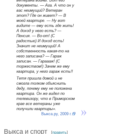
ветерана войны. Вот его
документы. — Ага. А что он у
вас неимущий? Ветеран
этот? Где он живет? — В
моей квартире. — Ну вот
видите — ему есть где жить!
А доход у него есть? —
Пенсия. — Во-от! (С
радостью) И доход есть!
Значит не неимущий! А
собственность какая-то на
него записана? — Гараж
записан. — Гараааж! (С
торжеством!) Зачем же ему
квартира, у него гараж есть!!
Тетя пришла домой и не
смогла толком объяснить
деду, почему ему не положена
квартира. Он же видел по
телевизору, что в Приморском
крае все ветераны уже
получили квартиры».
Выкса.ру, 2009 г.
Выкса и спорт
[
править
]