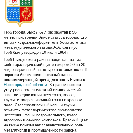
Герб города Выксы был разработан к 50-
летию присвоения Выксе статуса города. Его
автор - художник-оформитель бюро эстетики
металлургического завода А.А. Сеппиус.
Герб был утвержден 10 июля 1984 г.
Герб Выксунского района представляет из
себя геральдический щит размером 30 на 20
мм, разделенный на четыре цветовых поля. В
верхнем белом поле - красный олень,
символизирующий принадлежность Выксы к
Нижегородской области
. В правом нижнем
углу расположен сложный символический
знак, объединяющий шестерню, колос,
трубы, сталеразливочный ковш на красном
поле. Сталеразливочный ковш и трубы -
атрибуты металлургического производства,
шестерня - машиностроительного, колос -
агропромышленного комплекса. Красный цвет
на гербе показывает главенствующую роль
металлургии в промышленности района,