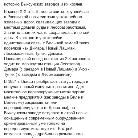
историю Выксунских заводов и их хозяев.
В конце ХIХ в. в Выксе строится крупнейшая
в России той поры система узкоколейных
железных дорог, связывающих заводы с
местами добычи руды и лесоразработками.
Значительная их часть сохранилась и по сей
день. В частности узкоколейки -
единственная связь с Большой землей таких
поселков как Димара, Новый Лашман,
Лесомашинный, Тупик, Домики.
Пассажирский поезд состоит из 2-3 вагонов и
ходит по маршрутам станция Лесозавод -
Димара (с заездом в Новый Лашман) и Унор -
Тупик ( с заездом в Лесомашинный).
В 1934 г. Выкса приобретает статус города и
получает новый импульс к развитию. Идет
масштабное перевооружение металлургии:
мелкие предприятия (как заводы в Виле и
Велетьме) закрываются или
перепрофилируются (в Досчатом), на
Выксунском заводе вступают в строй новые,
оснащенные современным оборудованием,
ориентированным уже только на
передельную металлургию. В строй
вступают заводы дробильно-размольного