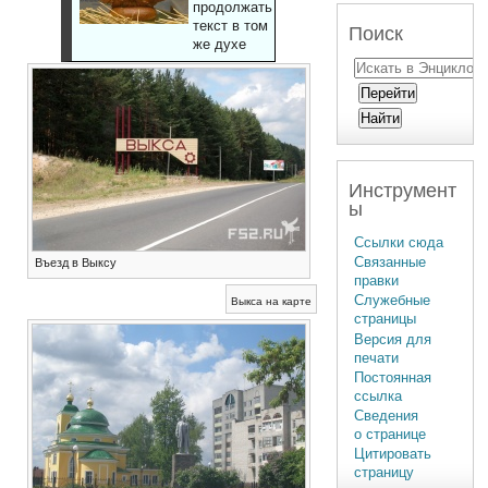
продолжать
текст в том
Поиск
же духе
Инструмент
ы
Ссылки сюда
Связанные
Въезд в Выксу
правки
Служебные
Выкса на карте
страницы
Версия для
печати
Постоянная
ссылка
Сведения
о странице
Цитировать
страницу