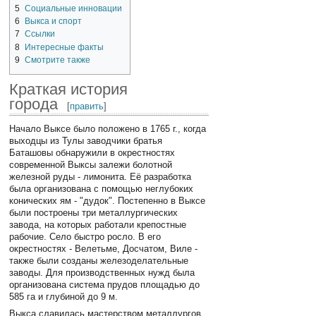
5
Социальные инновации
6
Выкса и спорт
7
Ссылки
8
Интересные факты
9
Смотрите также
Краткая история
города
[
править
]
Начало Выксе было положено в 1765 г., когда
выходцы из Тулы заводчики братья
Баташовы обнаружили в окрестностях
современной Выксы залежи болотной
железной руды - лимонита. Её разработка
была организована с помощью неглубоких
конических ям - "дудок". Постепенно в Выксе
были построены три металлургических
завода, на которых работали крепостные
рабочие. Село быстро росло. В его
окрестностях - Велетьме, Досчатом, Виле -
также были созданы железоделательные
заводы. Для производственных нужд была
организована система прудов площадью до
585 га и глубиной до 9 м.
Выкса славилась мастерством металлургов