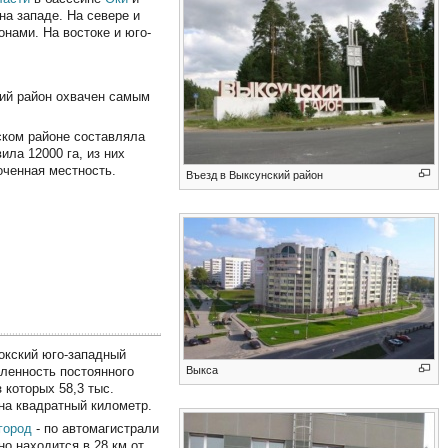
на западе. На севере и
нами. На востоке и юго-
кий район охвачен самым
ском районе составляла
ила 12000 га, из них
оченная местность.
Въезд в Выксунский район
окский юго-западный
Выкса
сленность постоянного
 которых 58,3 тыс.
 на квадратный километр.
город
- по автомагистрали
о находится в 28 км от