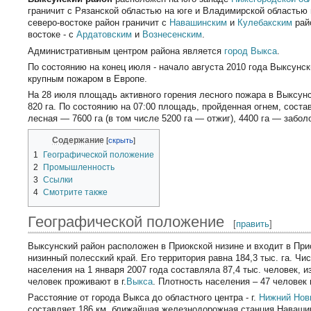
граничит с Рязанской областью на юге и Владимирской областью 
северо-востоке район граничит с
Навашинским
и
Кулебакским
райо
востоке - с
Ардатовским
и
Вознесенским
.
Административным центром района является
город Выкса
.
По состоянию на конец июля - начало августа 2010 года Выксунс
крупным пожаром в Европе.
На 28 июля площадь активного горения лесного пожара в Выксун
820 га. По состоянию на 07:00 площадь, пройденная огнем, состав
лесная — 7600 га (в том числе 5200 га — отжиг), 4400 га — забол
Содержание
1
Географической положение
2
Промышленность
3
Ссылки
4
Смотрите также
Географической положение
[
править
]
Выксунский район расположен в Приокской низине и входит в При
низинный полесский край. Его территория равна 184,3 тыс. га. Чи
населения на 1 января 2007 года составляла 87,4 тыс. человек, из
человек проживают в г.
Выкса
. Плотность населения – 47 человек
Расстояние от города Выкса до областного центра - г.
Нижний Нов
составляет 186 км, ближайшая железнодорожная станция Навашин