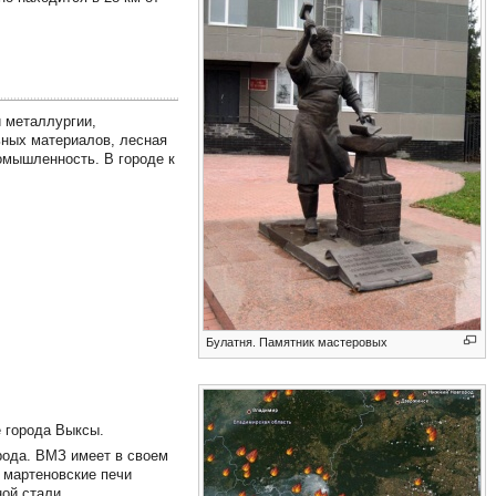
 металлургии,
ных материалов, лесная
мышленность. В городе к
Булатня. Памятник мастеровых
е города Выксы.
орода. ВМЗ имеет в своем
 мартеновские печи
ой стали.