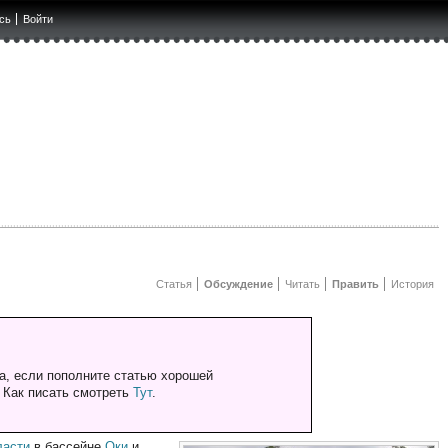
сь
Войти
Статья
Обсуждение
Читать
Править
История
а, если пополните статью хорошей
. Как писать смотреть
Тут
.
ласти
в бассейне
Оки
и