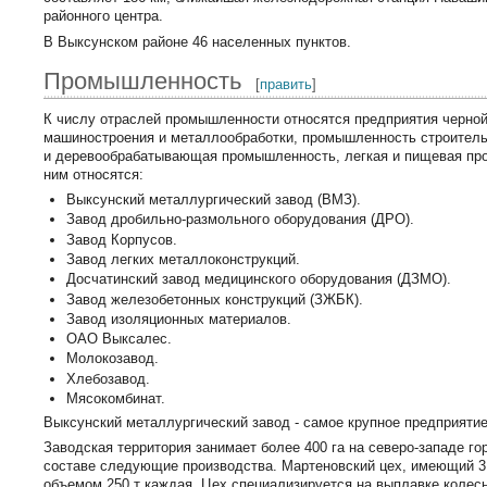
районного центра.
В Выксунском районе 46 населенных пунктов.
Промышленность
[
править
]
К числу отраслей промышленности относятся предприятия черной
машиностроения и металлообработки, промышленность строитель
и деревообрабатывающая промышленность, легкая и пищевая про
ним относятся:
Выксунский металлургический завод (ВМЗ).
Завод дробильно-размольного оборудования (ДРО).
Завод Корпусов.
Завод легких металлоконструкций.
Досчатинский завод медицинского оборудования (ДЗМО).
Завод железобетонных конструкций (ЗЖБК).
Завод изоляционных материалов.
ОАО Выксалес.
Молокозавод.
Хлебозавод.
Мясокомбинат.
Выксунский металлургический завод - самое крупное предприяти
Заводская территория занимает более 400 га на северо-западе г
составе следующие производства. Мартеновский цех, имеющий 3
объемом 250 т каждая. Цех специализируется на выплавке колесн