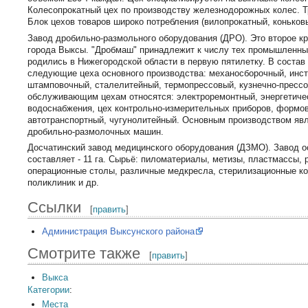
Колесопрокатный цех по производству железнодорожных колес. Т
Блок цехов товаров широко потребления (вилопрокатный, коньковы
Завод дробильно-размольного оборудования (ДРО). Это второе к
города Выксы. "Дробмаш" принадлежит к числу тех промышленны
родились в Нижегородской области в первую пятилетку. В состав
следующие цеха основного производства: механосборочный, инс
штамповочный, сталелитейный, термопрессовый, кузнечно-прессо
обслуживающим цехам относятся: электроремонтный, энергетичес
водоснабжения, цех контрольно-измерительных приборов, формо
автотранспортный, чугунолитейный. Основным производством яв
дробильно-размолочных машин.
Досчатинский завод медицинского оборудования (ДЗМО). Завод ос
составляет - 11 га. Сырьё: пиломатериалы, метизы, пластмассы, 
операционные столы, различные медкресла, стерилизационные ко
поликлиник и др.
Ссылки
[
править
]
Администрация Выксунского района
Смотрите также
[
править
]
Выкса
Категории
:
Места