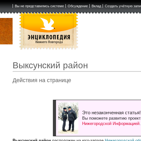
Вы не представились системе
Обсуждение
Вклад
Создать учётную запи
Выксунский район
Действия на странице
Это незаконченная статья!
Вы поможете развитию проект
Нижегородской Информацией
Выксунский район
расположен на юго-западе
Нижегородской об