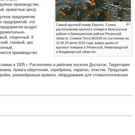
рубное производство.
й, кроватные цеха).
рупное предприятие
х предприятий, что
Самый крупный пожар Европы. Схема
 предприятия входят
расположения крупного пожара в Выксунском
трументально-
районе и Ермишинском районе Рязанской
вый, сборочный. К
области. Снимок Terra MODIS по состоянию на
кий, газовый, цех
11.00 25 июля 2010 года; видны дымы от
вочный,
крупных пожаров в Рязанской, Нижегородской
и Владимирской областях.
ляется производство
нован в 1935 г. Расположен в рабочем поселке Досчатое. Территория
резина, бумага оберточная, серебрянка, паралон, пластик. Продукция:
робки, разнообразные кровати, оборудование для стоматологических