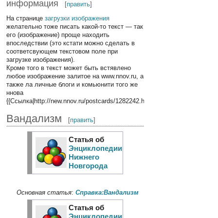
информация
[
править
]
На странице
загрузки изображения
желательно тоже писать какой-то текст — так
его (изображение) проще находить
впоследствии (это кстати можно сделать в
соответсвующем текстовом поле при
загрузке изображения).
Кроме того в текст может быть встявлено
любое изображение залитое на www.nnov.ru, а
также ла личные блоги и комьюнити того же
ннова
{{Ссылка|http://new.nnov.ru/postcards/1282242.html}}
Вандализм
[
править
]
Статья об
Энциклопедии
Нижнего
Новгорода
Основная статья
:
Справка:Вандализм
Статья об
Энциклопедии