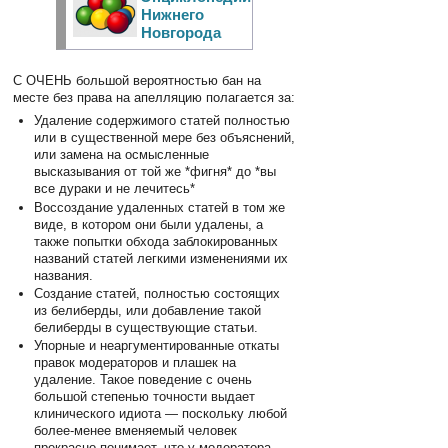
Нижнего
Новгорода
С ОЧЕНЬ большой вероятностью бан на
месте без права на апелляцию полагается за:
Удаление содержимого статей полностью
или в существенной мере без объяснений,
или замена на осмысленные
высказывания от той же *фигня* до *вы
все дураки и не лечитесь*
Воссоздание удаленных статей в том же
виде, в котором они были удалены, а
также попытки обхода заблокированных
названий статей легкими изменениями их
названия.
Создание статей, полностью состоящих
из белиберды, или добавление такой
белиберды в существующие статьи.
Упорные и неаргументированные откаты
правок модераторов и плашек на
удаление. Такое поведение с очень
большой степенью точности выдает
клинического идиота — поскольку любой
более-менее вменяемый человек
прекрасно понимает, что у модератора