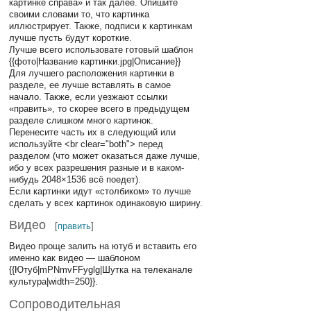
картинке справа» и так далее. Опишите
своими словами то, что картинка
иллюстрирует. Также, подписи к картинкам
лучше пусть будут короткие.
Лучше всего использовате готовый шаблон
{{фото|Название картинки.jpg|Описание}}
Для лучшего расположения картинки в
разделе, ее лучше вставлять в самое
начало. Также, если уезжают ссылки
«править», то скорее всего в предыдущем
разделе слишком много картинок.
Перенесите часть их в следующий или
используйте <br clear="both"> перед
разделом (что может оказаться даже лучше,
ибо у всех разрешения разные и в каком-
нибудь 2048×1536 всё поедет).
Если картинки идут «столбиком» то лучше
сделать у всех картинок одинаковую ширину.
Видео
[
править
]
Видео проще залить на ютуб и вставить его
именно как видео — шаблоном
{{Ютуб|mPNmvFFyglg|Шутка на телеканале
культура|width=250}}.
Сопроводительная