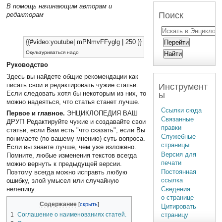
В помощь начинающим авторам и
Поиск
редакторам
{{#video:youtube| mPNmvFFyglg | 250 }}
Окультуриваться надо
Руководство
Здесь вы найдете общие рекомендации как
писать свои и редактировать чужие статьи.
Инструмент
Если следовать хотя бы некоторым из них, то
ы
можно надеяться, что статья станет лучше.
Ссылки сюда
Первое и главное.
ЭНЦИКЛОПЕДИЯ ВАШ
Связанные
ДРУГ! Редактируйте чужие и создавайте свои
правки
статьи, если Вам есть "что сказать", если Вы
Служебные
понимаете (по вашему мнению) суть вопроса.
страницы
Если вы знаете лучше, чем уже изложено.
Версия для
Помните, любые изменения текстов всегда
печати
можно вернуть к предыдущей версии.
Постоянная
Поэтому всегда можно исправть любую
ссылка
ошибку, злой умысел или случайную
нелепицу.
Сведения
о странице
Содержание
Цитировать
1
Соглашение о наименованиях статей.
страницу