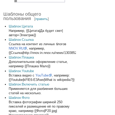
Шаблоны общего
пользования
[
править
]
Шаблон:Цитата
Например, {{Цитата|Да будет свет|
автор=Электрик}}
Шаблон:Ссылка
Ссылка на контент из личных блогов
NNOV.RU
, например,
{{Ссылка|http://nnov.in.nnov.ru/news/1303852.html}}
Шаблон:Плашка
Дополнительное оформление статьи,
например {{Плашка Мало}}
Шаблон:Youtube
Вставка видео с
YouTube
, например:
{{Youtube|kFlE6-E3Awo|What is wikipedia?}}
Шаблон:Включить статью
Применяется для разбиения больших
статей на несколько.
Шаблон:Фото
Вставка фотографии шириной 250
пикселей и размещение её по правому
краю, например {{Фото|P20.jpg|