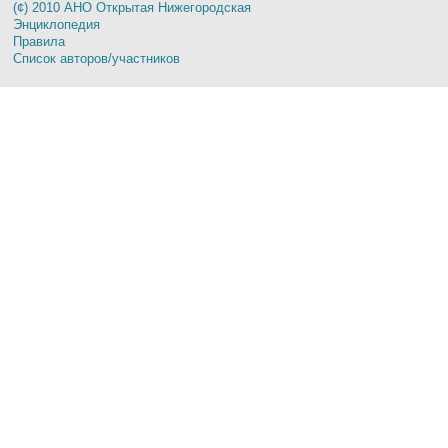
(¢) 2010 АНО Открытая Нижегородская
Энциклопедия
Правила
Список авторов/участников