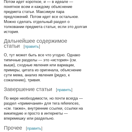
Потом идет короткое, и — в идеале —
понятное всем и каждому объяснение
предмета статьи. Максимум пара
предложений. Потом идет все остальное.
Можно сделать отдельный раздел о
толковании предмета статьи, если это долгая
история.
Дальнейшее содержимое
статьи
[
править
]
О, тут может быть все что угодно. Однако
типичные разделы — это «история» (см.
выше), сходные явления или вариации,
примеры, цитата из оригинала, объяснение
сути мема, анализ явления (редко, к
сожалению), тривия.
Завершение статьи
[
править
]
По мере необходимости, но почти всегда —
раздел «примечания» для тега references,
«см. также», внутренние ссылки, ссылки на
википедию и просто в интернеты —
вперемешку или раздельно.
Прочее
[
править
]