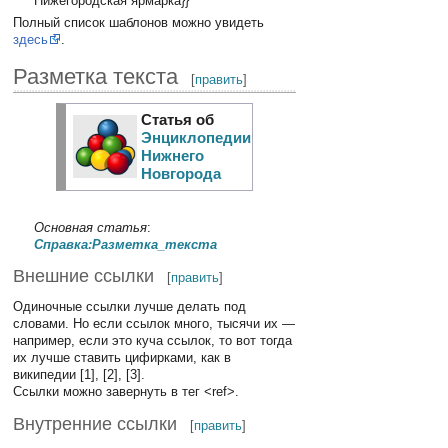
Нижегородская ярмарка}}
Полный список шаблонов можно увидеть
здесь
.
Разметка текста
[
править
]
Статья об
Энциклопедии
Нижнего
Новгорода
Основная статья
:
Справка:Разметка_текста
Внешние ссылки
[
править
]
Одиночные ссылки лучше делать под
словами. Но если ссылок много, тысячи их —
например, если это куча ссылок, то вот тогда
их лучше ставить цифирками, как в
википедии [1], [2], [3].
Ссылки можно завернуть в тег <ref>.
Внутренние ссылки
[
править
]