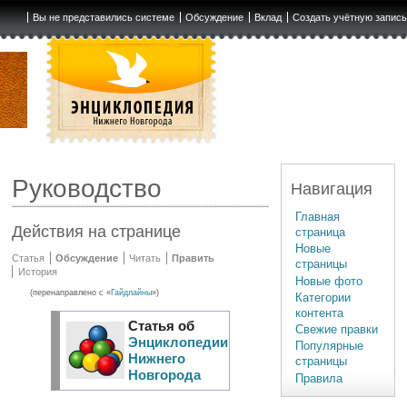
Вы не представились системе
Обсуждение
Вклад
Создать учётную запис
Руководство
Навигация
Главная
Действия на странице
страница
Новые
Статья
Обсуждение
Читать
Править
страницы
История
Новые фото
(перенаправлено с «
Гайдлайны
»)
Категории
контента
Статья об
Свежие правки
Энциклопедии
Популярные
Нижнего
страницы
Новгорода
Правила