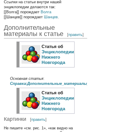
Ссылки на статьи внутри нашей
энциклопедии делаются так:
[[Волга]] порождает
Волга
[[Шанцев]] порождает
Шанцев
.
Дополнительные
материалы к статье
[
править
]
Статья об
Энциклопедии
Нижнего
Новгорода
Основная статья
:
Справка:Дополнительные_материалы_к_статье
Статья об
Энциклопедии
Нижнего
Новгорода
Картинки
[
править
]
Не пишите «см. рис. 1», «как видно на