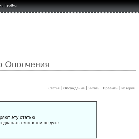
сь
Войти
о Ополчения
Статья
Обсуждение
Читать
Править
История
ряют эту статью
одолжать текст в том же духе