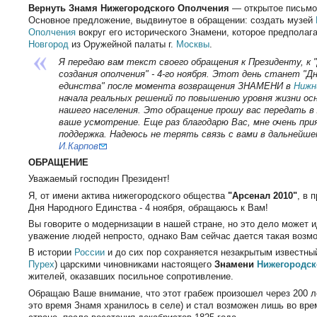
Вернуть Знамя Нижегородского Ополчения
— открытое письмо 
Основное предложение, выдвинутое в обращении: создать музей
Ополчения
вокруг его исторического Знамени, которое предполаг
Новгород
из Оружейной палаты г.
Москвы
.
Я передаю вам текст своего обращения к Президенту, к
создания ополчения" - 4-го ноября. Этот день станет "Д
единства" после момента возвращения ЗНАМЕНИ в
Нижн
начала реальных решений по повышению уровня жизни ос
нашего населения. Это обращение прошу вас передать 
ваше усмотрение. Еще раз благодарю Вас, мне очень пр
поддержка. Надеюсь не терять связь с вами в дальнейше
И.Карпов
ОБРАЩЕНИЕ
Уважаемый господин Президент!
Я, от имени актива нижегородского общества
"Арсенал 2010"
, в 
Дня Народного Единства - 4 ноября, обращаюсь к Вам!
Вы говорите о модернизации в нашей стране, но это дело может 
уважение людей непросто, однако Вам сейчас дается такая возмо
В истории
России
и до сих пор сохраняется незакрытым известный
Пурех
) царскими чиновниками настоящего
Знамени
Нижегородск
жителей, оказавших посильное сопротивление.
Обращаю Ваше внимание, что этот грабеж произошел через 200 л
это время Знамя хранилось в селе) и стал возможен лишь во вре