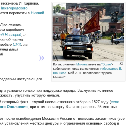
инженера И. Карпова.
Нижегородского
ается перевезти в
Нижний
 "Дню памяти
нем народного
ий Новгород
, и
новной части
в любые
СМИ
, на
иятна ваша
м!
Копию знамени
Минина
везут на
"Волге"
-
кабриолете перед велосипедом
губернатора В.
Шанцева
. Май 2011, велопробег "Дорога
Минина"
предверии наступающего
идти успешно только при поддержке народа. Заслужить истинное
жность, упустить которую нельзя.
 позорный факт - случай насильственного отбора в 1827 году (
село
ого Ополчения
, при этом на каторгу были отправлены 25 местных
ет после освобождения Москвы и России от польских захватчиков (все
мя установления жесткой цензуры и ограничения основных свобод в