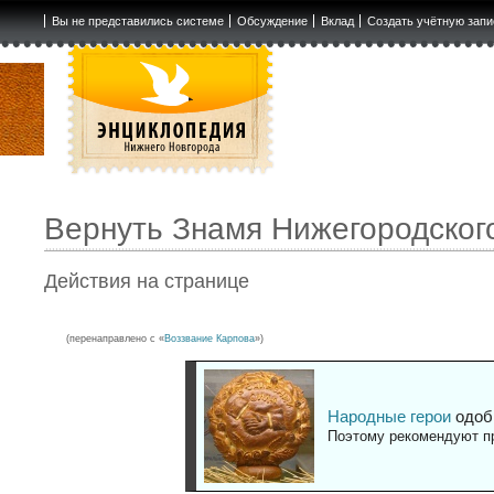
Вы не представились системе
Обсуждение
Вклад
Создать учётную запи
Вернуть Знамя Нижегородског
Действия на странице
(перенаправлено с «
Воззвание Карпова
»)
Народные герои
одоб
Поэтому рекомендуют пр