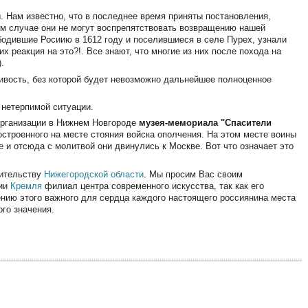
 Нам известно, что в последнее время приняты постановления,
м случае они не могут воспрепятствовать возвращению нашей
бодившие Росиию в 1612 году и поселившиеся в селе Пурех, узнали
их реакция на это?!. Все знают, что многие из них после похода на
.
ивость, без которой будет невозможно дальнейшее полноценное
 нетерпимой ситуации.
организации в Нижнем Новгороде
музея-мемориала "Спасители
 построенного на месте стояния войска ополчения. На этом месте воины
 и отсюда с молитвой они двинулись к Москве. Вот что означает это
вительству
Нижегородской области
. Мы просим Вас своим
рии
Кремля
филиал центра современного искусства, так как его
ению этого важного для сердца каждого настоящего россиянина места
го значения.