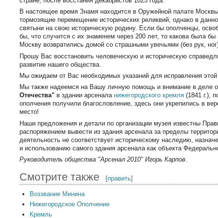
стране, после восстания декабристов 1825 года.
В настоящее время Знамя находится в Оружейной палате Москвы.
тормозящие перемещение исторических реликвий, однако в данно
святыни на свою историческую родину. Если бы ополченцы, осво
бы, что случится с их знаменем через 200 лет, то какова была бы 
Москву возвратились домой со страшными увечьями (без рук, ног)
Прошу Вас восстановить человеческую и историческую справедл
развитие нашего общества.
Мы ожидаем от Вас необходимых указаний для исправления этой
Мы также надеемся на Вашу личную помощь и внимание в деле 
Отечества"
в здании арсенала
нижегородского кремля
(1841 г.),
ополчения получили благословление, здесь они укрепились в вере
место!
Наши предложения и детали по организации музея известны Пра
распоряжением вывести из здания арсенала за пределы террито
деятельность не соответствует историческому наследию, назнач
и использованию самого здания арсенала как объекта Федерально
Руководитель общества "Арсенал 2010" Игорь Карпов
.
Смотрите также
[
править
]
Воззвание Минина
Нижегородское Ополчение
Кремль