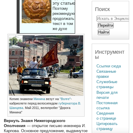
эту статью
Поиск
Поэтому
рекомендуют
продолжать
текст в том
же духе
Инструмент
ы
Ссылки сюда
Связанные
правки
Служебные
страницы
Версия для
печати
Копию знамени
Минина
везут на
"Волге"
-
Постоянная
кабриолете перед велосипедом
губернатора В.
ссылка
Шанцева
. Май 2011, велопробег "Дорога
Минина"
Сведения
о странице
Вернуть Знамя Нижегородского
Цитировать
Ополчения
— открытое письмо инженера И.
страницу
Карпова. Основное предложение, выдвинутое