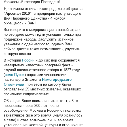
Уважаемый господин Президент!
Я, от имени актива нижегородского общества
"Арсенал 2010"
, в предверии наступающего
Дня Народного Единства - 4 ноября,
обращаюсь к Вам!
Вы говорите о модернизации в нашей стране,
но это дело может идти успешно только при
поддержке народа. Заслужить истинное
уважение людей непросто, однако Вам
сейчас дается такая возможность, упустить
которую нельзя.
В истории
России
и до сих пор сохраняется
незакрытым известный позорный факт -
случай насильственного отбора в 1827 году
(
село Пурех
) царскими чиновниками
настоящего
Знамени
Нижегородского
Ополчения
, при этом на каторгу были
отправлены 25 местных жителей, оказавших
посильное сопротивление.
Обращаю Ваше внимание, что этот грабеж
произошел через 200 лет после
освобождения Москвы и России от польских
захватчиков (все это время Знамя хранилось
в селе) и стал возможен лишь во время
установления жесткой цензуры и ограничения