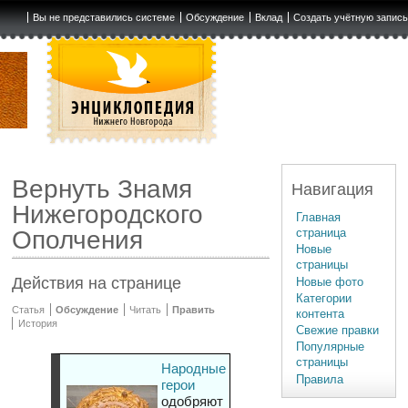
Вы не представились системе
Обсуждение
Вклад
Создать учётную запис
Вернуть Знамя
Навигация
Нижегородского
Главная
страница
Ополчения
Новые
страницы
Действия на странице
Новые фото
Категории
Статья
Обсуждение
Читать
Править
контента
История
Свежие правки
Популярные
страницы
Народные
Правила
герои
одобряют