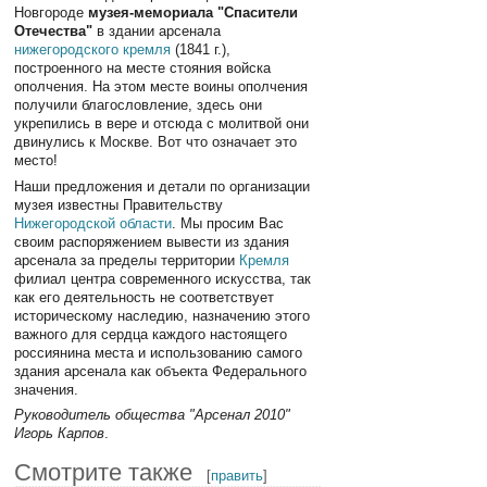
Новгороде
музея-мемориала "Спасители
Отечества"
в здании арсенала
нижегородского кремля
(1841 г.),
построенного на месте стояния войска
ополчения. На этом месте воины ополчения
получили благословление, здесь они
укрепились в вере и отсюда с молитвой они
двинулись к Москве. Вот что означает это
место!
Наши предложения и детали по организации
музея известны Правительству
Нижегородской области
. Мы просим Вас
своим распоряжением вывести из здания
арсенала за пределы территории
Кремля
филиал центра современного искусства, так
как его деятельность не соответствует
историческому наследию, назначению этого
важного для сердца каждого настоящего
россиянина места и использованию самого
здания арсенала как объекта Федерального
значения.
Руководитель общества "Арсенал 2010"
Игорь Карпов
.
Смотрите также
[
править
]