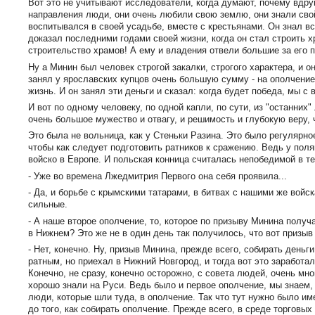
Вот это не учитывают исследователи, когда думают, почему вдру
направления люди, они очень любили свою землю, они знали свой
воспитывался в своей усадьбе, вместе с крестьянами. Он знал в
доказал последними годами своей жизни, когда он стал строить х
строительство храмов! А ему и владения отвели большие за его по
Ну а Минин был человек строгой закалки, строгого характера, и о
занял у ярославских купцов очень большую сумму - на ополчение
жизнь. И он занял эти деньги и сказал: когда будет победа, мы с
И вот по одному человеку, по одной капли, по сути, из "останни
очень большое мужество и отвагу, и решимость и глубокую веру, 
Это была не вольница, как у Стеньки Разина. Это было регулярно
чтобы как следует подготовить ратников к сражению. Ведь у поля
войско в Европе. И польская конница считалась непобедимой в т
- Уже во времена Лжедмитрия Первого она себя проявила...
- Да, и борьбе с крымскими татарами, в битвах с нашими же вой
сильные.
- А наше второе ополчение, то, которое по призыву Минина получ
в Нижнем? Это же не в один день так получилось, что вот призыв
- Нет, конечно. Ну, призыв Минина, прежде всего, собирать деньг
ратным, но приехал в Нижний Новгород, и тогда вот это заработал
Конечно, не сразу, конечно осторожно, с совета людей, очень мн
хорошо знали на Руси. Ведь было и первое ополчение, мы знаем,
люди, которые шли туда, в ополчение. Так что тут нужно было им
до того, как собирать ополчение. Прежде всего, в среде торговых