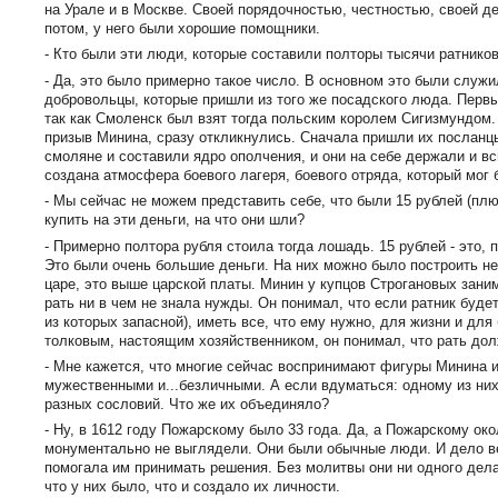
на Урале и в Москве. Своей порядочностью, честностью, своей де
потом, у него были хорошие помощники.
- Кто были эти люди, которые составили полторы тысячи ратнико
- Да, это было примерно такое число. В основном это были служил
добровольцы, которые пришли из того же посадского люда. Перв
так как Смоленск был взят тогда польским королем Сигизмундом.
призыв Минина, сразу откликнулись. Сначала пришли их посланцы
смоляне и составили ядро ополчения, и они на себе держали и в
создана атмосфера боевого лагеря, боевого отряда, который мог
- Мы сейчас не можем представить себе, что были 15 рублей (пл
купить на эти деньги, на что они шли?
- Примерно полтора рубля стоила тогда лошадь. 15 рублей - это, 
Это были очень большие деньги. На них можно было построить не 
царе, это выше царской платы. Минин у купцов Строгановых зани
рать ни в чем не знала нужды. Он понимал, что если ратник будет
из которых запасной), иметь все, что ему нужно, для жизни и дл
толковым, настоящим хозяйственником, он понимал, что рать дол
- Мне кажется, что многие сейчас воспринимают фигуры Минина и
мужественными и...безличными. А если вдуматься: одному из них 
разных сословий. Что же их объединяло?
- Ну, в 1612 году Пожарскому было 33 года. Да, а Пожарскому окол
монументально не выглядели. Они были обычные люди. И дело ве
помогала им принимать решения. Без молитвы они ни одного дела 
что у них было, что и создало их личности.