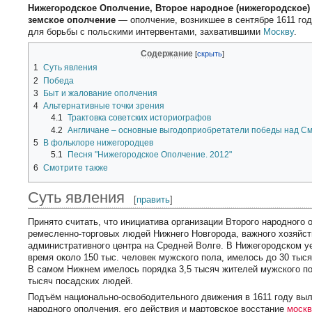
Нижегородское Ополчение, Второе народное (нижегородское)
земское ополчение
— ополчение, возникшее в сентябре 1611 го
для борьбы с польскими интервентами, захватившими
Москву
.
Содержание
1
Суть явления
2
Победа
3
Быт и жалование ополчения
4
Альтернативные точки зрения
4.1
Трактовка советских историографов
4.2
Англичане – основные выгодоприобретатели победы над С
5
В фольклоре нижегородцев
5.1
Песня "Нижегородское Ополчение. 2012"
6
Смотрите также
Суть явления
[
править
]
Принято считать, что инициатива организации Второго народного 
ремесленно-торговых людей Нижнего Новгорода, важного хозяйст
административного центра на Средней Волге. В Нижегородском у
время около 150 тыс. человек мужского пола, имелось до 30 тыся
В самом Нижнем имелось порядка 3,5 тысяч жителей мужского пол
тысяч посадских людей.
Подъём национально-освободительного движения в 1611 году выл
народного ополчения, его действия и мартовское восстание
москв