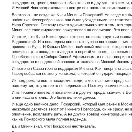
государства, трясет, задевает обязательно и другую - это земли
И Нижний Новгород оказался в центре вот такого относительно сп
Во-вторых - не везде же были Минин и Пожарский! Не везде же б
набожные, бессеребренники, они были убежденными нестяжателя
Нила Сорского. Поэтому ничего удивительного нет в том, что тор
Минин все свое имущество пожертвовал на ополчение. Это вполне
И потом, это было Божье дело, которое, он считал нужным выпол
Радонежский. И в последнем сне он так сурово поговорил с ним, 
пришел на Русь. И Кузьма Минин - набожный человек, которого вс
величина, для посадского люда это первый человек, - он решил 
Преображенского Собора Саввой Ефимьевым, и не раз говорил с н
государство в предельной опасности: захвачена Москва! Иноземц
И протопоп Савва горячо поддержал Минина. Как говорят, снача
Народ собрался по звону колокола, в который он ударил посреди
Их поддержали все: и посадские люди, и местная нижегородская в
поднимутся, то уже никто не поднимется. Поэтому ополчение ста
И из Нижнего полетели послания и в другие города, скажем, в Вол
и они нашли отклик. Это было великим делом.
И еще одно великое дело: Пожарский, который был ранен в Москв
несколько десятков верст от Нижнего Новгорода, он не сразу, но
ополчение, возглавить рать. А на других воевод нижегородцы и не
как на Пожарского была полная надежда.
Да и Минин знал, что Пожарский нестяжатель.