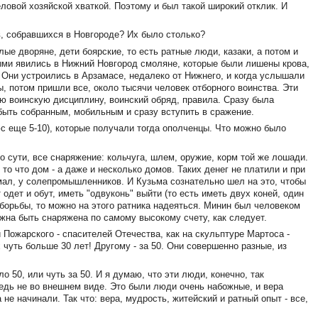
ловой хозяйской хваткой. Поэтому и был такой широкий отклик. И
в, собравшихся в Новгороде? Их было столько?
ые дворяне, дети боярские, то есть ратные люди, казаки, а потом и
ыми явились в Нижний Новгород смоляне, которые были лишены крова,
 Они устроились в Арзамасе, недалеко от Нижнего, и когда услышали
, потом пришли все, около тысячи человек отборного воинства. Эти
сю воинскую дисциплину, воинский обряд, правила. Сразу была
 быть собранным, мобильным и сразу вступить в сражение.
юс еще 5-10), которые получали тогда ополченцы. Что можно было
по сути, все снаряжение: кольчуга, шлем, оружие, корм той же лошади.
то что дом - а даже и несколько домов. Таких денег не платили и при
мал, у солепромышленников. И Кузьма сознательно шел на это, чтобы
 одет и обут, иметь "одвуконь" выйти (то есть иметь двух коней, один
я борьбы, то можно на этого ратника надеяться. Минин был человеком
жна быть снаряжена по самому высокому счету, как следует.
 Пожарского - спасителей Отечества, как на скульптуре Мартоса -
чуть больше 30 лет! Другому - за 50. Они совершенно разные, из
о 50, или чуть за 50. И я думаю, что эти люди, конечно, так
дь не во внешнем виде. Это были люди очень набожные, и вера
не начинали. Так что: вера, мудрость, житейский и ратный опыт - все,