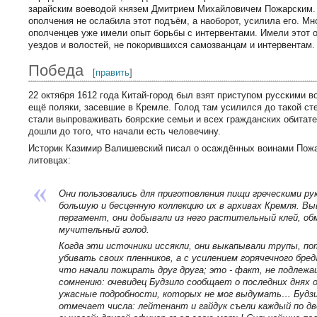
зарайским воеводой князем Дмитрием Михайловичем Пожарским.
ополчения не ослабила этот подъём, а наоборот, усилила его. Мн
ополченцев уже имели опыт борьбы с интервентами. Имели этот о
уездов и волостей, не покорившихся самозванцам и интервентам.
Победа
[
править
]
22 октября 1612 года Китай-город был взят приступом русскими в
ещё поляки, засевшие в Кремле. Голод там усилился до такой ст
стали выпроваживать боярские семьи и всех гражданских обитате
дошли до того, что начали есть человечину.
Историк Казимир Валишевский писал о осаждённых воинами Пожа
литовцах:
Они пользовались для приготовления пищи греческими ру
большую и бесценную коллекцию их в архивах Кремля. Вы
пергамент, они добывали из него растительный клей, о
мучительный голод.
Когда эти источники иссякли, они выкапывали трупы, п
убивать своих пленников, а с усилением горячечного бред
что начали пожирать друг друга; это - факт, не подлеж
сомнению: очевидец Будзило сообщает о последних днях 
ужасные подробности, которых не мог выдумать… Будзи
отмечает числа: лейтенант и гайдук съели каждый по дв