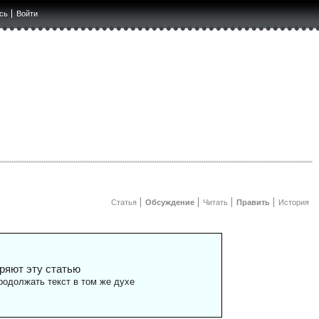
сь
Войти
Статья
Обсуждение
Читать
Править
История
ряют эту статью
одолжать текст в том же духе