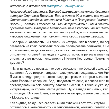
"Россию от Смуты спасли вера, мудрость и мужество".
Интервью с писателем
Валерием Шамшуриным
.
Нижегородский писатель Валерий Шамшурин несколько десятил
истории Смутного Времени. Еще в начале 90-х вышла его трило
Отечества народным ополчением Минина и Пожарского: "Каменн
Волгой", "Алтарь Отечества". Мы встретились с ним в Нижнем
организованной Валерием Анатольевичем ежегодной акции "Алт
несколько лет энтузиасты, жители городов, по которым четыр
народное ополчение, повторяют путь своих великих предков.
- Валерий Анатольевич, мы знаем из истории, что в последний п
оказалась на краю погибели: Москва оккупирована поляками, в Ро
в тот момент, когда уже ничто, казалось, не может спасти страну,
отправляет из своей темницы в Чудовом монастыре воззвание - п
отклик на этот призыв появляется в Нижнем Новгороде. Почему и
думаете?
- Ну, я думаю, во-первых, что все свершается по Божьей воле, а б
делается. А во-вторых, видимо, такие условия создались, что Ни
Я имею в виду предательство, раздоры, разбои, которые были по
части России и севернее. Ведь представьте себе, с севера шли ш
претендовали на всю полноту власти в России, англичане уже з
интервенцию, их король Иаков думал. Ну, с запада шли ляхи, как
и литовцы. Юг - это Крым, это крымские татары, и тоже они стар
к Москве, к столице.
Как видите, везде, все области были охвачены вот этой смутой. 
оставалось в незыблемости - в относительной, конечно; потому чт