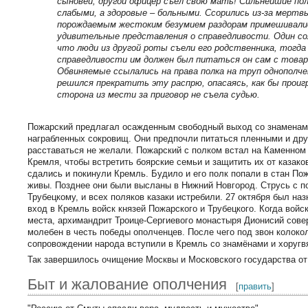
сыновей; другой офицер съел свою мать! Сильнейшие по
слабыми, а здоровые – больными. Ссорились из-за мертвы
порождаемым жестоким безумием раздорам примешивали
удивительные представления о справедливости. Один со
что люди из другой роты съели его родственника, тогда 
справедливости им должен был питаться он сам с това
Обвиняемые ссылались на права полка на труп однополчен
решился прекратить эту распрю, опасаясь, как бы прои
сторона из мести за приговор не съела судью.
Пожарский предлагал осажденным свободный выход со знаменами
награбленных сокровищ. Они предпочли питаться пленными и друг
расставаться не желали. Пожарский с полком встал на Каменном 
Кремля, чтобы встретить боярские семьи и защитить их от казаков
сдались и покинули Кремль. Будило и его полк попали в стан Пож
живы. Позднее они были высланы в Нижний Новгород. Струсь с п
Трубецкому, и всех поляков казаки истребили. 27 октября был на
вход в Кремль войск князей Пожарского и Трубецкого. Когда войс
места, архимандрит Троице-Сергиевого монастыря Дионисий сов
молебен в честь победы ополченцев. После чего под звон колоко
сопровождении народа вступили в Кремль со знамёнами и хоругв
Так завершилось очищение Москвы и Московского государства от
Быт и жалование ополчения
[
править
]