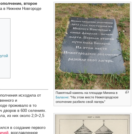
 ополчение, второе
да в Нижнем Новгороде
мутой
Памятный камень на площади Минина в
ополчения исходила от
Балахне
: "На этом месте Нижегородское
венного и
ополчение разбило свой лагерь"
езде проживало в то
ч дворов в 600 селениях.
а, из них около 2,0÷2,5
ился в создание первого
ичей
, возглавленное