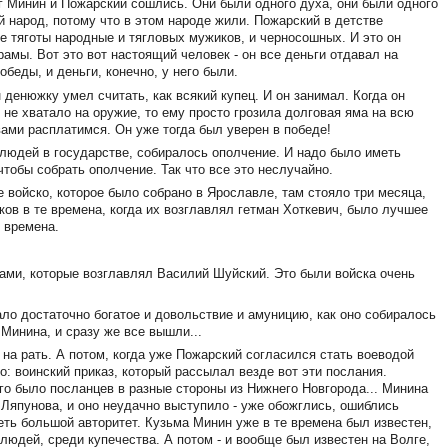
г Минин и Пожарский сошлись. Они были одного духа, они были одного
 народ, потому что в этом народе жили. Пожарский в детстве
се тяготы народные и тягловых мужиков, и черносошных. И это он
рамы. Вот это вот настоящий человек - он все деньги отдавал на
беды, и деньги, конечно, у него были.
н денюжку умел считать, как всякий купец. И он занимал. Когда он
 не хватало на оружие, то ему просто грозила долговая яма на всю
 вами расплатимся. Он уже тогда был уверен в победе!
х" людей в государстве, собиралось ополчение. И надо было иметь
чтобы собрать ополчение. Так что все это неслучайно.
е войско, которое было собрано в Ярославле, там стояло три месяца,
ков в те времена, когда их возглавлял гетман Хоткевич, было лучшее
е времена.
сками, которые возглавлял Василий Шуйский. Это были войска очень
ало достаточно богатое и довольствие и амуницию, как оно собиралось
 Минина, и сразу же все вышли...
и на рать. А потом, когда уже Пожарский согласился стать воеводой
о: воинский приказ, который рассылал везде вот эти послания.
ого было посланцев в разные стороны из Нижнего Новгорода... Минина
 Ляпунова, и оно неудачно выступило - уже обожглись, ошиблись
еть большой авторитет. Кузьма Минин уже в те времена был известен,
 людей, среди купечества. А потом - и вообще был известен на Волге,