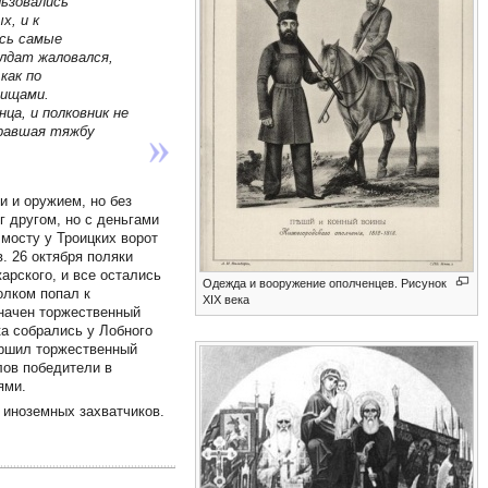
льзовались
х, и к
сь самые
лдат жаловался,
как по
рищами.
ца, и полковник не
гравшая тяжбу
 и оружием, но без
 другом, но с деньгами
мосту у Троицких ворот
. 26 октября поляки
арского, и все остались
Одежда и вооружение ополченцев. Рисунок
олком попал к
XIX века
значен торжественный
ка собрались у Лобного
ершил торжественный
лов победители в
ями.
 иноземных захватчиков.