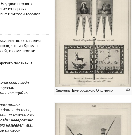
 Неудача первого
огие из первых
пыт и жители городов,
ойсками, но оставались
епени, что из Кремля
лей, а сами поляки
рского поляках и
кописями, найдя
варивая
Знамена Нижегородского Ополчения
бманывающий их
отом стали
а дошли до того,
ащий ни малейшему
осады невероятно
ло называет лиц,
ое из своих