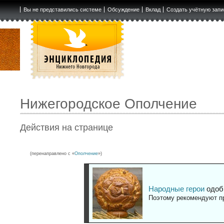
Вы не представились системе
Обсуждение
Вклад
Создать учётную запи
Нижегородское Ополчение
Действия на странице
(перенаправлено с «
Ополчение
»)
Народные герои
одоб
Поэтому рекомендуют пр