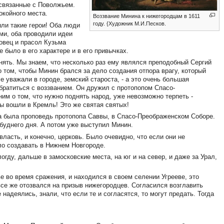
, связанные с Поволжьем.
окойного места.
Воззвание Минина к нижегородцам в 1611
году. {Художник М.И.Песков.
ыли такие герои! Оба люди
ми, оба проводили идеи
говец и прасол Кузьма
 было в его характере и в его привычках.
нять. Мы знаем, что несколько раз ему являлся преподобный Сергий
о том, чтобы Минин брался за дело создания отпора врагу, который
е уважали в городе, земский староста, - а это очень большая
обратиться с воззванием. Он дружил с протопопом Спасо-
им о том, что нужно поднять народ, уже невозможно терпеть -
ы вошли в Кремль! Это же святая святых!
ла была проповедь протопопа Саввы, в Спасо-Преображенском Соборе.
 буднего дня. А потом уже выступил Минин.
ласть, и конечно, церковь. Было очевидно, что если они не
ло создавать в Нижнем Новгороде.
огду, дальше в замосковские места, на юг и на север, и даже за Урал,
е во время сражения, и находился в своем селении Угрееве, это
 все же отозвался на призыв нижегородцев. Согласился возглавить
 надеялись, знали, что если те и согласятся, то могут предать. Тогда