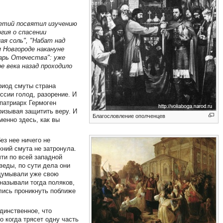
етий посвятил изучению
гия о спасении
ая соль", "Набат над
 Новгороде накануне
арь Отечества": уже
е века назад проходило
ериод смуты страна
ссии голод, разорение. И
 патриарх Гермоген
ризывая защитить веру. И
Благословление ополченцев
менно здесь, как вы
ез нее ничего не
жний смута не затронула.
чти по всей западной
веды, по сути дела они
адумывали уже свою
 называли тогда поляков,
ались проникнуть поближе
Единственное, что
о когда трясет одну часть