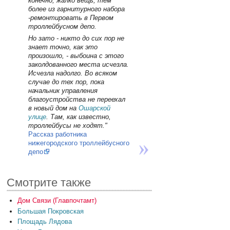
конечно, жалко вещь, тем
более из гарнитурного набора
-ремонтировать в Первом
троллейбусном депо.
Но зато - никто до сих пор не
знает точно, как это
произошло, - выбоина с этого
заколдованного места исчезла.
Исчезла надолго. Во всяком
случае до тех пор, пока
начальник управления
благоустройства не переехал
в новый дом на
Ошарской
улице
. Там, как известно,
троллейбусы не ходят."
Рассказ работника
нижегородского троллейбусного
депо
Смотрите также
Дом Связи (Главпочтамт)
Большая Покровская
Площадь Лядова