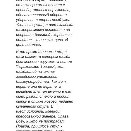
но токоприемник слетел с
провода, штанга спружинила,
сделала неполный оборот и
ударилась в стрелочный узел.
Узел выдержал, а вот вкладыш
токоприемника вылетел и по
инерции с большой скоростью
полетел... в поисках цели. И
цель нашлась.
В то время в новом доме, в
том самом, в котором тогда
был магазин игрушек, а потом
"Горьковские Товары", жил
тогдашний начальник
городского управления
благоустройства. Так вот,
верьте или не верьте, а
вкладыш влетел именно в его
окно, разбил стекло и пробил
дырку в спинке нового, недавно
купленного стула. В
шестислойной, клееной,
прессованной фанере. Слава
Богу, никто не пострадал.
Правда, пришлось стул -