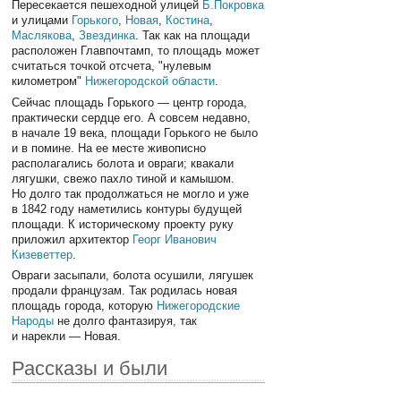
Пересекается пешеходной улицей
Б.Покровка
и улицами
Горького
,
Новая
,
Костина
,
Маслякова
,
Звездинка
. Так как на площади
расположен Главпочтамп, то площадь может
считаться точкой отсчета, "нулевым
километром"
Нижегородской области
.
Сейчас площадь Горького — центр города,
практически сердце его. А совсем недавно,
в начале 19 века, площади Горького не было
и в помине. На ее месте живописно
располагались болота и овраги; квакали
лягушки, свежо пахло тиной и камышом.
Но долго так продолжаться не могло и уже
в 1842 году наметились контуры будущей
площади. К историческому проекту руку
приложил архитектор
Георг Иванович
Кизеветтер
.
Овраги засыпали, болота осушили, лягушек
продали французам. Так родилась новая
площадь города, которую
Нижегородские
Народы
не долго фантазируя, так
и нарекли — Новая.
Рассказы и были