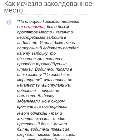
Как исчезло заколдованное
место
"На площади Горького, недалеко
от
почтамта
, было богом
проклятое место - какая-то
неистребимая выбоина в
асфальте. И если даже очень
осторожный водитель попадал
на эту выбоину, то
обязательно слетали с
проводов троллейбусные
штанги. Водители писали в
свою газету "На городских
маршрутах", жаловались по
начальству, выступали на
собраниях - ничего не
помогало. Выбоину
заделывали, но в скором
времени все повторялось.
И вот однажды - так и
хочется сказать: в один
прекрасный день - может
быть, водитель превысил
скорость, может быть, ямка
оказалась глубже обычного, -