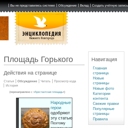
Вы не представились системе
Обсуждение
Вклад
Создать учётную запис
Площадь Горького
Навигация
Главная
Действия на странице
страница
Новые
Статья
Обсуждение
Читать
Просмотр кода
страницы
История
Новые фото
(перенаправлено с «
Арестантская площадь
»)
Категории
контента
Народные
Свежие правки
герои
Популярные
одобряют
страницы
эту статью
Правила
Поэтому
рекомендуют