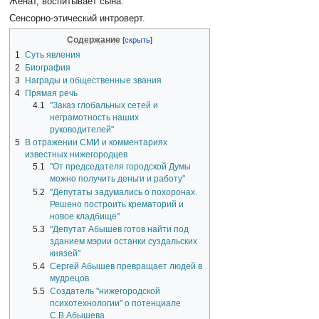
Женат, воспитывает сына.
Сенсорно-этический интроверт.
Содержание
1
Суть явления
2
Биография
3
Награды и общественные звания
4
Прямая речь
4.1
"Заказ глобальных сетей и
неграмотность наших
руководителей"
5
В отражении СМИ и комментариях
известных нижегородцев
5.1
"От председателя городской Думы
можно получить деньги и работу"
5.2
"Депутаты задумались о похоронах.
Решено построить крематорий и
новое кладбище"
5.3
"Депутат Абышев готов найти под
зданием мэрии останки суздальских
князей"
5.4
Сергей Абышев превращает людей в
мудрецов
5.5
Создатель "нижегородской
психотехнологии" о потенциале
С.В.Абышева