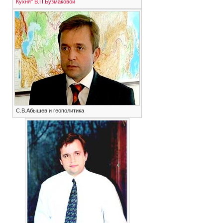
Кухня"
В.П.Бузмаковой
С.В.Абышев и геополитика