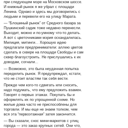
при следующем мэре на Московском шоссе.
И книжный рынок я же убрал с площади
Ленина. Однако и здесь мы договорились с
людьми и перевели его на улицу Марата.
— “Блошиный рынок” от Средного базара за
Пушкинский садик тоже недавно перенесли.
Выходит, можно и по-умному что-то делать.
А вот с цветочниками мэрия оскандалилась.
Милиция, митинги... Хорошую идею
предлагали предприниматели: аллею цветов
сделать в сквере на площади Свободы и сам
сквер благоустроить. Не прислушались к их
доводам, согнали...
— Возможно, это была неудачная попытка
переделить рынок. Я предупреждал, кстати,
что не стоит властям так себя вести.
Прежде чем кого-то сдвигать или сносить,
надо подумать, что ему предложить взамен.
Говорят о первых этажах. Покупать бы и
оформлять их по упрощенной схеме. Но
жилые дома часто не приспособлены для
торговли. И мы еще не знаем толком, чем
вся эта “первоэтажная” затея закончится.
— Вы сказали, снос мини-маркетов с улиц
города — это заказ крупных сетей. Они что,