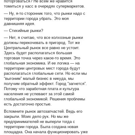
поторговаться? Не всем же нравится
томиться у касс в очередях супермаркетов.
— Ну, я-то сторонник того, что рынки надо с
территории города убрать. Это моя
давнишняя идея.
— Стихийные рынки?
— Нет, я считаю, что все колхозные рынки
должны перекочевать в пригород. Тот же
Центральный рынок все равно не устоит.
Здесь будет располагаться большая
торговая точка через какое-то время. Это
глобальная экономика. И ее логика — на
территории центровых мест города будут
располагаться глобальные сети. Но если мы
“выгоним” малый бизнес в никуда, мы
получим обратный эффект. Город “загнется”.
Потому что заработная плата и культура
населения не успевают за этой самой
глобальной экономикой. Решения проблемы
есть достаточно простые.
Вспомните рынок автозапчастей. Ведь его
закрыли. Моих дело рук. Но мы же
предпринимателей не выперли тогда с
территории города. Была создана новая
площадка. Она начала функционировать уже