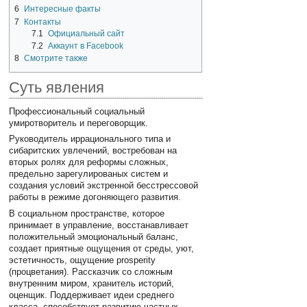
6
Интересные факты
7
Контакты
7.1
Официальный сайт
7.2
Аккаунт в Facebook
8
Смотрите также
Суть явления
Профессиональный социальный
умиротворитель и переговорщик.
Руководитель иррационального типа и
сибаритских увлечений, востребован на
вторых ролях для реформы сложных,
предельно зарегулированых систем и
создания условий экстренной бесстрессовой
работы в режиме догоняющего развития.
В социальном пространстве, которое
принимает в управление, восстанавливает
положительный эмоциональный баланс,
создает приятные ощущения от среды, уют,
эстетичность, ощущение prosperity
(процветания). Рассказчик со сложным
внутренним миром, хранитель историй,
оценщик. Поддерживает идеи среднего
класса, способствует развитию частных