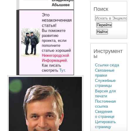
Абышеве
Поиск
Это
незаконченная
статья!
Вы поможете
развитию
проекта, если
пополните
Инструмент
статью хорошей
ы
Нижегородской
Информацией
.
Ссылки сюда
Как писать
Связанные
смотреть
Тут
.
правки
Служебные
страницы
Версия для
печати
Постоянная
ссылка
Сведения
о странице
Цитировать
страницу