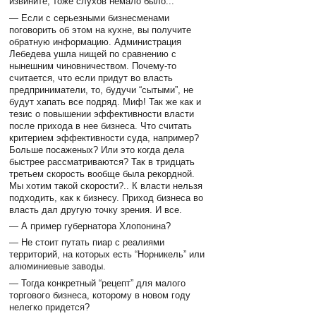
извините, тоже слухов немало было...
— Если с серьезными бизнесменами
поговорить об этом на кухне, вы получите
обратную информацию. Администрация
Лебедева ушла нищей по сравнению с
нынешним чиновничеством. Почему-то
считается, что если придут во власть
предприниматели, то, будучи “сытыми”, не
будут хапать все подряд. Миф! Так же как и
тезис о повышении эффективности власти
после прихода в нее бизнеса. Что считать
критерием эффективности суда, например?
Больше посаженых? Или это когда дела
быстрее рассматриваются? Так в тридцать
третьем скорость вообще была рекордной.
Мы хотим такой скорости?.. К власти нельзя
подходить, как к бизнесу. Приход бизнеса во
власть дал другую точку зрения. И все.
— А пример губернатора Хлопонина?
— Не стоит путать пиар с реалиями
территорий, на которых есть “Норникель” или
алюминиевые заводы.
— Тогда конкретный “рецепт” для малого
торгового бизнеса, которому в новом году
нелегко придется?