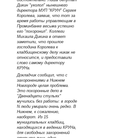
Дикин "уколол" нынешнего
директора МУП "КРУН" Сергея
Королева, заявив, что тот за
время работы управляющим в
Проминбанке весьма успешно
его "похоронил". Коллеги
Михаила Дикина в ответ
заметили, что прошлое
господина Королева к
кладбищенскому делу никак не
относится, и предоставили
слово самому директору
КРУНа.
Докладчик сообщил, что с
захоронениями в Нижнем
Новгороде целая проблема.
Это похоронные депо в
"Двенадцати стульях"
мучились без работы: в городе
N люди умирали очень редко. В
Нижнем, к сожалению,
наоборот. Из 15
муниципальных кладбищ,
находящихся в ведении КРУНа,
для свободных захоронений
открыто лишь одно -