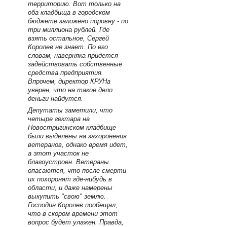
территорию. Вот только на
оба кладбища в городском
бюджете заложено поровну - по
три миллиона рублей. Где
взять остальное, Сергей
Королев не знает. По его
словам, наверняка придется
задействовать собственные
средства предприятия.
Впрочем, директор КРУНа
уверен, что на такое дело
деньги найдутся.
Депутаты заметили, что
четыре гектара на
Новостригинском кладбище
были выделены на захоронения
ветеранов, однако время идет,
а этот участок не
благоустроен. Ветераны
опасаются, что после смерти
их похоронят где-нибудь в
области, и даже намерены
выкупить "свою" землю.
Господин Королев пообещал,
что в скором времени этот
вопрос будет улажен. Правда,