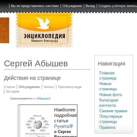
Вы не представились системе
Обсуждение
Вклад
Создать учётную запис
Сергей Абышев
Навигация
Главная
Действия на странице
страница
Новые
Статья
Обсуждение
Читать
Просмотр кода
страницы
История
Новые фото
(перенаправлено с «
Абышев
»)
Категории
контента
Наиболее
Свежие правки
подробная
Популярные
статья
страницы
Рунета
Правила
о Сергее
Владимировиче