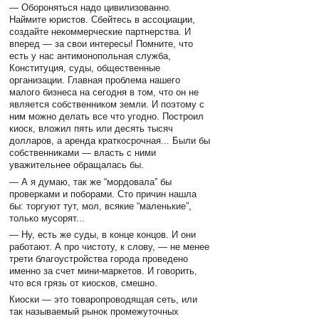
— Обороняться надо цивилизованно.
Наймите юристов. Сбейтесь в ассоциации,
создайте некоммерческие партнерства. И
вперед — за свои интересы! Помните, что
есть у нас антимонопольная служба,
Конституция, суды, общественные
организации. Главная проблема нашего
малого бизнеса на сегодня в том, что он не
является собственником земли. И поэтому с
ним можно делать все что угодно. Построил
киоск, вложил пять или десять тысяч
долларов, а аренда краткосрочная... Были бы
собственниками — власть с ними
уважительнее обращалась бы.
— А я думаю, так же “мордовала” бы
проверками и поборами. Сто причин нашла
бы: торгуют тут, мол, всякие “маленькие”,
только мусорят...
— Ну, есть же суды, в конце концов. И они
работают. А про чистоту, к слову, — не менее
трети благоустройства города проведено
именно за счет мини-маркетов. И говорить,
что вся грязь от киосков, смешно.
Киоски — это товаропроводящая сеть, или
так называемый рынок промежуточных