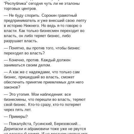
“Республика” сегодня чуть ли не эталоны
торговых центров.
— Не буду спорить. Сорокин грамотный
предприниматель и уже внесший свою лепту
в историю Нижнего. Но ведь я-то говорю о
власти. Как только бизнесмен переходит во
власть, он либо теряет бизнес, либо
разрушает власть.
— Понятно, вы против того, чтобы бизнес
переходил во власть?
— Конечно, против. Каждый должен
заниматься своим делом.
— А как же с надеждами, что только сам
бизнес, пришедший во власть, сможет
обеспечить принятие приемлемых для него
законов?
— Это утопия. Мои наблюдения: все
бизнесмены, что перешли во власть, теряют
свой бизнес. Кто-то сразу, кто-то потеряет
через пять лет.
— Примеры?
— Пожалуйста, Гусинский, Березовский...
Дерипаски и абрамовичи тоже уже не рвутся
на властный олимп. И на местном уровне мог