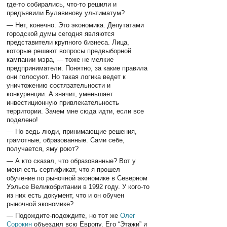
где-то собирались, что-то решили и
предъявили Булавинову ультиматум?
— Нет, конечно. Это экономика. Депутатами
городской думы сегодня являются
представители крупного бизнеса. Лица,
которые решают вопросы предвыборной
кампании мэра, — тоже не мелкие
предприниматели. Понятно, за какие правила
они голосуют. Но такая логика ведет к
уничтожению состязательности и
конкуренции. А значит, уменьшает
инвестиционную привлекательность
территории. Зачем мне сюда идти, если все
поделено!
— Но ведь люди, принимающие решения,
грамотные, образованные. Сами себе,
получается, яму роют?
— А кто сказал, что образованные? Вот у
меня есть сертификат, что я прошел
обучение по рыночной экономике в Северном
Уэльсе Великобритании в 1992 году. У кого-то
из них есть документ, что и он обучен
рыночной экономике?
— Подождите-подождите, но тот же
Олег
Сорокин
объездил всю Европу. Его “Этажи” и