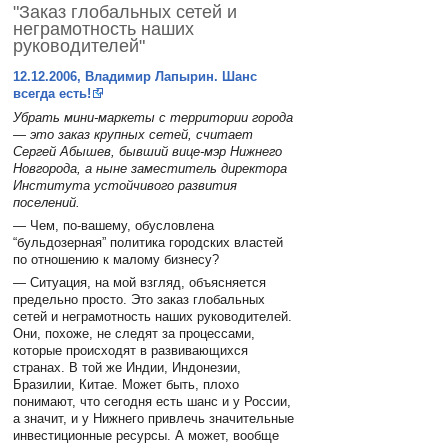
"Заказ глобальных сетей и
неграмотность наших
руководителей"
12.12.2006, Владимир Лапырин. Шанс
всегда есть!
Убрать мини-маркеты с территории города
— это заказ крупных сетей, считает
Сергей Абышев, бывший вице-мэр Нижнего
Новгорода, а ныне заместитель директора
Института устойчивого развития
поселений.
— Чем, по-вашему, обусловлена
“бульдозерная” политика городских властей
по отношению к малому бизнесу?
— Ситуация, на мой взгляд, объясняется
предельно просто. Это заказ глобальных
сетей и неграмотность наших руководителей.
Они, похоже, не следят за процессами,
которые происходят в развивающихся
странах. В той же Индии, Индонезии,
Бразилии, Китае. Может быть, плохо
понимают, что сегодня есть шанс и у России,
а значит, и у Нижнего привлечь значительные
инвестиционные ресурсы. А может, вообще