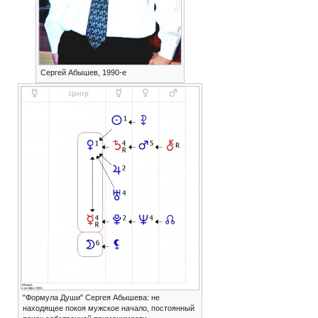
Сергей Абышев, 1990-е
"Формула Души" Сергея Абышева: не
находящее покоя мужское начало, постоянный