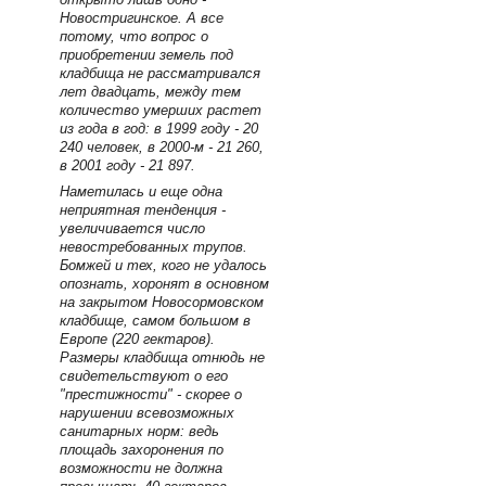
Новостригинское. А все
потому, что вопрос о
приобретении земель под
кладбища не рассматривался
лет двадцать, между тем
количество умерших растет
из года в год: в 1999 году - 20
240 человек, в 2000-м - 21 260,
в 2001 году - 21 897.
Наметилась и еще одна
неприятная тенденция -
увеличивается число
невостребованных трупов.
Бомжей и тех, кого не удалось
опознать, хоронят в основном
на закрытом Новосормовском
кладбище, самом большом в
Европе (220 гектаров).
Размеры кладбища отнюдь не
свидетельствуют о его
"престижности" - скорее о
нарушении всевозможных
санитарных норм: ведь
площадь захоронения по
возможности не должна