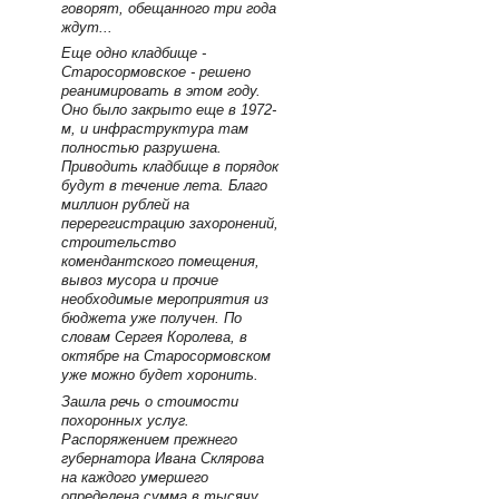
говорят, обещанного три года
ждут...
Еще одно кладбище -
Старосормовское - решено
реанимировать в этом году.
Оно было закрыто еще в 1972-
м, и инфраструктура там
полностью разрушена.
Приводить кладбище в порядок
будут в течение лета. Благо
миллион рублей на
перерегистрацию захоронений,
строительство
комендантского помещения,
вывоз мусора и прочие
необходимые мероприятия из
бюджета уже получен. По
словам Сергея Королева, в
октябре на Старосормовском
уже можно будет хоронить.
Зашла речь о стоимости
похоронных услуг.
Распоряжением прежнего
губернатора Ивана Склярова
на каждого умершего
определена сумма в тысячу