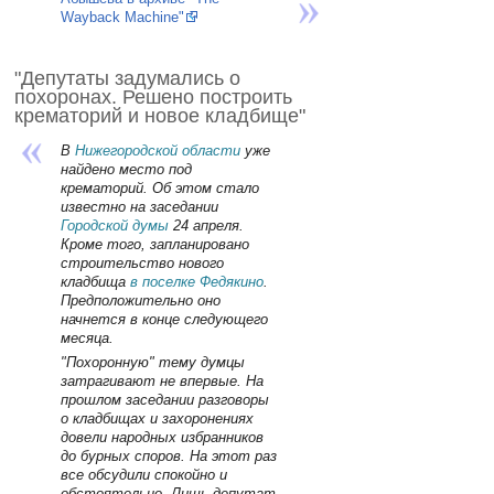
Wayback Machine"
"Депутаты задумались о
похоронах. Решено построить
крематорий и новое кладбище"
В
Нижегородской области
уже
найдено место под
крематорий. Об этом стало
известно на заседании
Городской думы
24 апреля.
Кроме того, запланировано
строительство нового
кладбища
в поселке Федякино
.
Предположительно оно
начнется в конце следующего
месяца.
"Похоронную" тему думцы
затрагивают не впервые. На
прошлом заседании разговоры
о кладбищах и захоронениях
довели народных избранников
до бурных споров. На этот раз
все обсудили спокойно и
обстоятельно. Лишь депутат