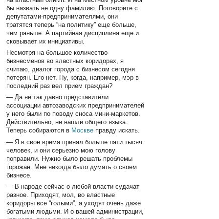
бы назвать не одну фамилию. Поговорите с
депутатами-предпринимателями, они
тратятся теперь “на политику” еще больше,
чем раньше. А партийная дисциплина еще и
сковывает их инициативы.
Несмотря на большое количество
бизнесменов во властных коридорах, я
считаю, диалог города с бизнесом сегодня
потерян. Его нет. Ну, когда, например, мэр в
последний раз вел прием граждан?
— Да не так давно представители
ассоциации автозаводских предпринимателей
у него были по поводу сноса мини-маркетов.
Действительно, не нашли общего языка.
Теперь собираются в
Москве
правду искать.
— Я в свое время принял больше пяти тысяч
человек, и они серьезно мою голову
поправили. Нужно было решать проблемы
горожан. Мне некогда было думать о своем
бизнесе.
— В народе сейчас о любой власти судачат
разное. Приходят, мол, во властные
коридоры все “голыми”, а уходят очень даже
богатыми людьми. И о вашей администрации,