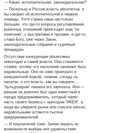
— Какая: исполнительная, законодательная?
— Поскольку в России власть абсолютна, я
бы говорил об исполнительной в первую
очередь. Хотя страна наша настолько
большая, что где-то вопросы регулирования
рыночных отношений происходят еще “по
понятиям”, с выстрелами и трупами, а где-то,
слава Богу, уже через Закон,
законодательные собрания и судебные
процедуры.
Отсутствие конкуренции объективно
невыгодно и самой власти. Она становится
слабее, потому что население начинает быть
недовольным. Оно не само проиграло в
конкурентной борьбе, скажем, соседу по
палатке, а это власть, как вы говорите,
“бульдозером” лишила его зарплаты. Или —
раньше не доволен был один известный в
городе предприниматель, который терял
часть своего бизнеса с приходом “ИКЕИ”, а
когда вы убираете рынок или сносите киоски,
недовольными остаются тысячи
предпринимателей.
— И покупателей тоже. Зачем лишать их
возможности выбора или удовольствия