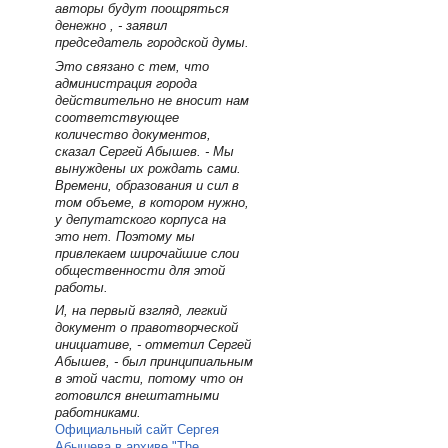
авторы будут поощряться
денежно , - заявил
председатель городской думы.
Это связано с тем, что
администрация города
действительно не вносит нам
соответствующее
количество документов,
сказал Сергей Абышев. - Мы
вынуждены их рождать сами.
Времени, образования и сил в
том объеме, в котором нужно,
у депутатского корпуса на
это нет. Поэтому мы
привлекаем широчайшие слои
общественности для этой
работы.
И, на первый взгляд, легкий
документ о правотворческой
инициативе, - отметил Сергей
Абышев, - был принципиальным
в этой части, потому что он
готовился внештатными
работниками.
Официальный сайт Сергея
Абышева в архиве "The