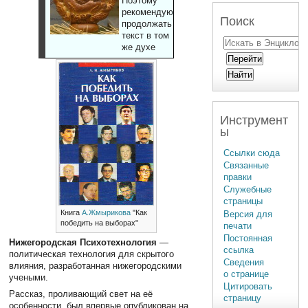
Поэтому
рекомендуют
Поиск
продолжать
текст в том
же духе
Инструмент
ы
Ссылки сюда
Связанные
правки
Служебные
страницы
Книга
А.Жмырикова
"Как
Версия для
победить на выборах"
печати
Постоянная
Нижегородская Психотехнология
—
ссылка
политическая технология для скрытого
Сведения
влияния, разработанная нижегородскими
о странице
учеными.
Цитировать
Рассказ, проливающий свет на её
страницу
особенности, был впервые опубликован на