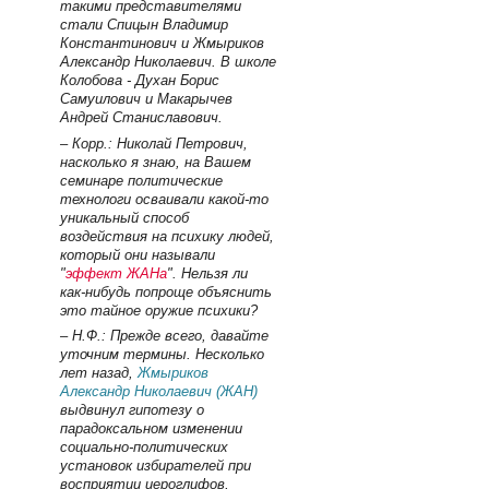
такими представителями
стали Спицын Владимир
Константинович и Жмыриков
Александр Николаевич. В школе
Колобова - Духан Борис
Самуилович и Макарычев
Андрей Станиславович.
– Корр.: Николай Петрович,
насколько я знаю, на Вашем
семинаре политические
технологи осваивали какой-то
уникальный способ
воздействия на психику людей,
который они называли
"
эффект ЖАНа
". Нельзя ли
как-нибудь попроще объяснить
это тайное оружие психики?
– Н.Ф.: Прежде всего, давайте
уточним термины. Несколько
лет назад,
Жмыриков
Александр Николаевич (ЖАН)
выдвинул гипотезу о
парадоксальном изменении
социально-политических
установок избирателей при
восприятии иероглифов,