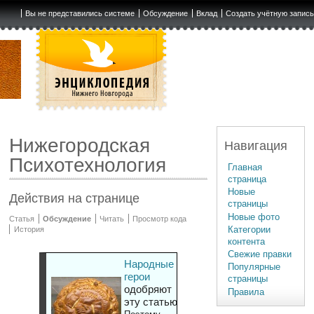
Вы не представились системе
Обсуждение
Вклад
Создать учётную запис
Нижегородская
Навигация
Психотехнология
Главная
страница
Новые
Действия на странице
страницы
Новые фото
Статья
Обсуждение
Читать
Просмотр кода
Категории
История
контента
Свежие правки
Народные
Популярные
герои
страницы
одобряют
Правила
эту статью