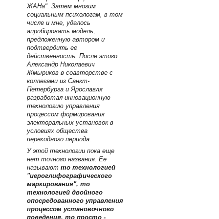
ЖАНа". Затем многим
социальным психологам, в том
числе и мне, удалось
апробировать модель,
предложенную автором и
подтвердить ее
действенность. После этого
Александр Николаевич
Жмыриков в соавторстве с
коллегами из Санкт-
Петербурга и Ярославля
разработал инновационную
технологию управления
процессом формирования
электоральных установок в
условиях общества
переходного периода.
У этой технологии пока еще
нет точного названия. Ее
называют
то технологией
"иероглифографического
маркирования", то
технологией двойного
опосредованного управления
процессом установочного
поведения, то просто -