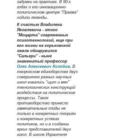
задумки на практике. В 90-х
годах о его инновационно-
политическом центре "Прагма"
ходили легенды.
К счастью
Владилена
Яковлевича - этого
"Моцарта" современных
психотехнологий, еще при
его жизни на горьковской
земле обнаружился
"Сальери" - ныне
знаменитый профессор
Олег Алексеевич Колобов
.
В
творческом единоборстве двух
совершенно разных научных
школ ковались "щит и меч"
технологических конструкций
воздействия на политические
процессы. Такое
противоборство принесло
замечательные плоды не
только в конкретных теориях
и конкретных успехах
политиков, но и в создании
ярких представителей двух
школ. В школе Израителя