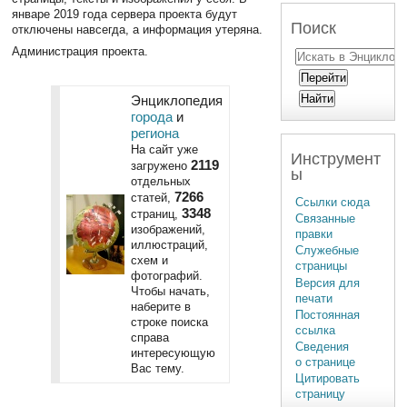
январе 2019 года сервера проекта будут
Поиск
отключены навсегда, а информация утеряна.
Администрация проекта.
Энциклопедия
города
и
региона
На сайт уже
Инструмент
2119
загружено
ы
отдельных
7266
статей,
Ссылки сюда
3348
страниц,
Связанные
изображений,
правки
иллюстраций,
Служебные
схем и
страницы
фотографий.
Версия для
Чтобы начать,
печати
наберите в
Постоянная
строке поиска
ссылка
справа
Сведения
интересующую
о странице
Вас тему.
Цитировать
страницу