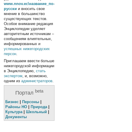
www.nnov.ec\название_по-
русски
и вносить свое
мнение в большинство
существующих текстов.
Особое внимание редакция
Энциклопедии уделяет
авторитетным источникам –
сообщениям влиятельных,
информированных и
успешных
нижегородских
персон
.
Приглашаем ввести больше
нижегородской информации
в Энциклопедию,
стать
экспертом
, и, возможно,
одним из
администраторов
.
beta
Портал
Бизнес
|
Персоны
|
Районы НО
|
Природа
|
Культура
|
Школьный
|
Документы