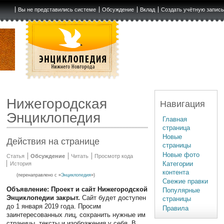
Вы не представились системе
Обсуждение
Вклад
Создать учётную запис
Нижегородская
Навигация
Энциклопедия
Главная
страница
Новые
Действия на странице
страницы
Новые фото
Статья
Обсуждение
Читать
Просмотр кода
Категории
История
контента
(перенаправлено с «
Энциклопедия
»)
Свежие правки
Объявление: Проект и сайт Нижегородской
Популярные
Энциклопедии закрыт.
Сайт будет доступен
страницы
до 1 января 2019 года. Просим
Правила
заинтересованных лиц, сохранить нужные им
страницы, тексты и изображения у себя. В