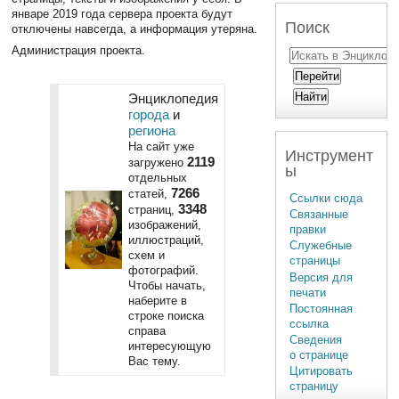
январе 2019 года сервера проекта будут
Поиск
отключены навсегда, а информация утеряна.
Администрация проекта.
Энциклопедия
города
и
региона
На сайт уже
Инструмент
2119
загружено
ы
отдельных
7266
статей,
Ссылки сюда
3348
страниц,
Связанные
изображений,
правки
иллюстраций,
Служебные
схем и
страницы
фотографий.
Версия для
Чтобы начать,
печати
наберите в
Постоянная
строке поиска
ссылка
справа
Сведения
интересующую
о странице
Вас тему.
Цитировать
страницу