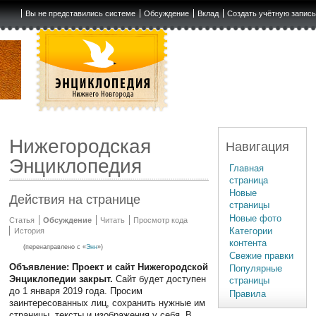
Вы не представились системе
Обсуждение
Вклад
Создать учётную запис
Нижегородская
Навигация
Энциклопедия
Главная
страница
Новые
Действия на странице
страницы
Новые фото
Статья
Обсуждение
Читать
Просмотр кода
Категории
История
контента
(перенаправлено с «
Энн
»)
Свежие правки
Объявление: Проект и сайт Нижегородской
Популярные
Энциклопедии закрыт.
Сайт будет доступен
страницы
до 1 января 2019 года. Просим
Правила
заинтересованных лиц, сохранить нужные им
страницы, тексты и изображения у себя. В