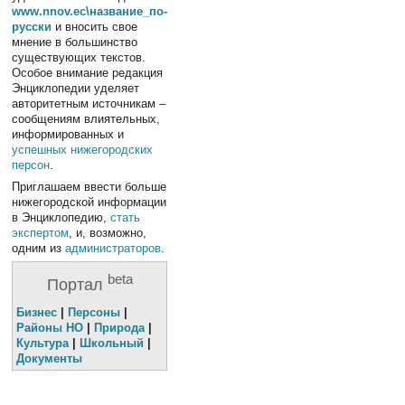
www.nnov.ec\название_по-
русски
и вносить свое
мнение в большинство
существующих текстов.
Особое внимание редакция
Энциклопедии уделяет
авторитетным источникам –
сообщениям влиятельных,
информированных и
успешных
нижегородских
персон
.
Приглашаем ввести больше
нижегородской информации
в Энциклопедию,
стать
экспертом
, и, возможно,
одним из
администраторов
.
beta
Портал
Бизнес
|
Персоны
|
Районы НО
|
Природа
|
Культура
|
Школьный
|
Документы