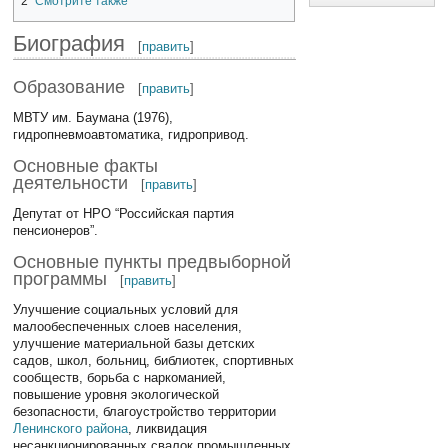
2
Смотрите также
Биография
[
править
]
Образование
[
править
]
МВТУ им. Баумана (1976),
гидропневмоавтоматика, гидропривод.
Основные факты
деятельности
[
править
]
Депутат от НРО “Российская партия
пенсионеров”.
Основные пункты предвыборной
программы
[
править
]
Улучшение социальных условий для
малообеспеченных слоев населения,
улучшение материальной базы детских
садов, школ, больниц, библиотек, спортивных
сообществ, борьба с наркоманией,
повышение уровня экологической
безопасности, благоустройство территории
Ленинского района
, ликвидация
несанкционированных свалок промышленных