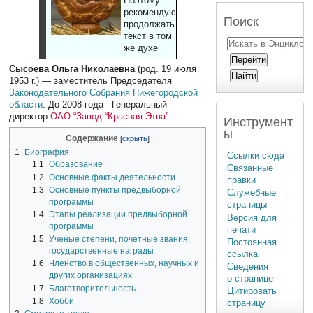
Поэтому
рекомендуют
Поиск
продолжать
текст в том
же духе
Сысоева Ольга Николаевна
(род. 19 июля
1953 г.) — заместитель Председателя
Законодательного Собрания Нижегородской
области
. До 2008 года - Генеральный
директор
ОАО “Завод “Красная Этна”
.
Инструмент
ы
Содержание
1
Биография
Ссылки сюда
1.1
Образование
Связанные
1.2
Основные факты деятельности
правки
1.3
Основные пункты предвыборной
Служебные
программы
страницы
1.4
Этапы реализации предвыборной
Версия для
программы
печати
1.5
Ученые степени, почетные звания,
Постоянная
государственные награды
ссылка
1.6
Членство в общественных, научных и
Сведения
других организациях
о странице
1.7
Благотворительность
Цитировать
1.8
Хобби
страницу