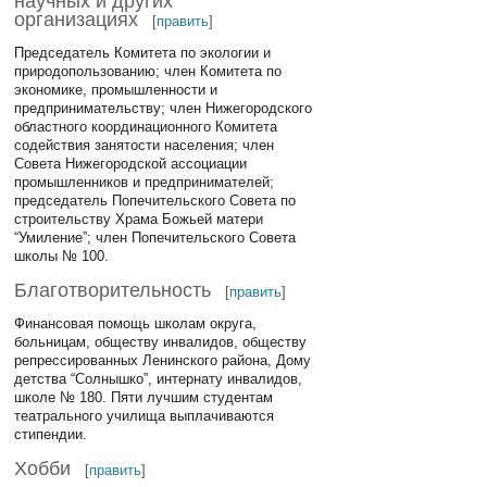
научных и других
организациях
[
править
]
Председатель Комитета по экологии и
природопользованию; член Комитета по
экономике, промышленности и
предпринимательству; член Нижегородского
областного координационного Комитета
содействия занятости населения; член
Совета Нижегородской ассоциации
промышленников и предпринимателей;
председатель Попечительского Совета по
строительству Храма Божьей матери
“Умиление”; член Попечительского Совета
школы № 100.
Благотворительность
[
править
]
Финансовая помощь школам округа,
больницам, обществу инвалидов, обществу
репрессированных Ленинского района, Дому
детства “Солнышко”, интернату инвалидов,
школе № 180. Пяти лучшим студентам
театрального училища выплачиваются
стипендии.
Хобби
[
править
]