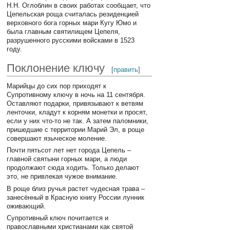
Н.Н. Оглоблин в своих работах сообщает, что
Цепельская роща считалась резиденцией
верховного бога горных мари Кугу Юмо и
была главным святилищем Цепеля,
разрушенного русскими войсками в 1523
году.
Поклонение ключу
[
править
]
Марийцы до сих пор приходят к
Супротивному ключу в ночь на 11 сентября.
Оставляют подарки, привязывают к ветвям
ленточки, кладут к корням монетки и просят,
если у них что-то не так. А затем паломники,
пришедшие с территории Марий Эл, в роще
совершают языческое моление.
Почти пятьсот лет нет города Цепель –
главной святыни горных мари, а люди
продолжают сюда ходить. Только делают
это, не привлекая чужое внимание.
В роще близ ручья растет чудесная трава –
занесённый в Красную книгу России лунник
оживающий.
Супротивный ключ почитается и
православными христианами как святой