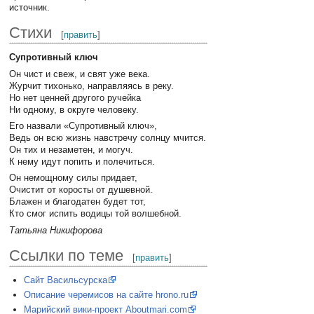
источник.
Стихи
[
править
]
Супротивный ключ
Он чист и свеж, и свят уже века.
Журчит тихонько, направляясь в реку.
Но нет ценней другого ручейка
Ни одному, в округе человеку.
Его назвали «Супротивный ключ»,
Ведь он всю жизнь навстречу солнцу мчится.
Он тих и незаметен, и могуч.
К нему идут попить и полечиться.
Он немощному силы придает,
Очистит от коросты от душевной.
Блажен и благодатен будет тот,
Кто смог испить водицы той волшебной.
Татьяна Никифорова
Ссылки по теме
[
править
]
Сайт Васильсурска
Описание черемисов на сайте hrono.ru
Марийский вики-проект Aboutmari.com