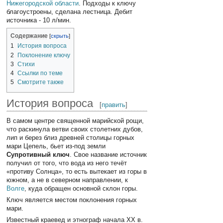
Нижегородской области
. Подходы к ключу
благоустроены, сделана лестница. Дебит
источника - 10 л/мин.
Содержание
1
История вопроса
2
Поклонение ключу
3
Стихи
4
Ссылки по теме
5
Смотрите также
История вопроса
[
править
]
В самом центре священной марийской рощи,
что раскинула ветви своих столетних дубов,
лип и берез близ древней столицы горных
мари Цепель, бьет из-под земли
Супротивный ключ
. Свое название источник
получил от того, что вода из него течёт
«противу Солнца», то есть вытекает из горы в
южном, а не в северном направлении, к
Волге
, куда обращен основной склон горы.
Ключ является местом поклонения горных
мари.
Известный краевед и этнограф начала ХХ в.