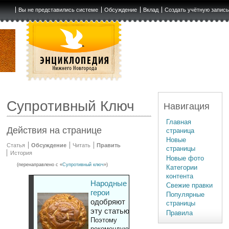
Вы не представились системе
Обсуждение
Вклад
Создать учётную запис
Супротивный Ключ
Навигация
Главная
Действия на странице
страница
Новые
Статья
Обсуждение
Читать
Править
страницы
История
Новые фото
(перенаправлено с «
Супротивный ключ
»)
Категории
контента
Народные
Свежие правки
герои
Популярные
одобряют
страницы
эту статью
Правила
Поэтому
рекомендуют