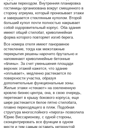
крытым переходом. Внутренняя планировка
гостиницы организована вокруг смещенного в
сторону атриума, который пронизывает этажи
и завершается стеклянным куполом. Второй
больший купол почти полностью накрывает
собой оздоровительный корпус. Оба здания
имеют общий стилобат, криволинейная
форма которого повторяет изгиб берега.
Все номера отеля имеют панорамное
остекление, тогда как межэтажные
перекрытия решены нарочито брутально и
напоминают криволинейные бетонные
«блины». За счет уменьшения площади
верхних этажей кажется, что здание
«оплывает», медленно растекается по
поверхности участка, образуя
дополнительные функциональные зоны.
Жилые этажи «стекают» на озелененную
кровлю бизнес-центра, она, в свою очередь,
перетекает в крышу бокового корпуса, еще
шире растекается белое пятно стилобата,
плавно переходящего в пляж. Подобная
структура многослойного «пирога» позволила
Юрию Виссарионову, с одной стороны,
сконцентрировать все функции в одном
месте и тем самым оставить нетронутой