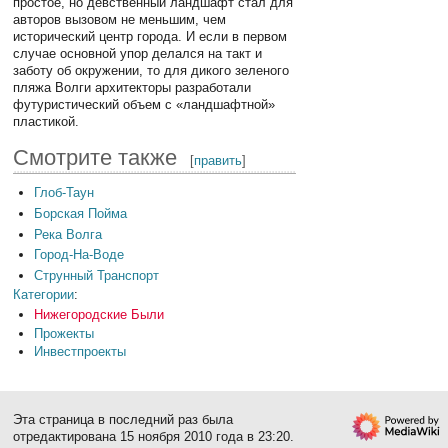
простое, но девственный ландшафт стал для
авторов вызовом не меньшим, чем
исторический центр города. И если в первом
случае основной упор делался на такт и
заботу об окружении, то для дикого зеленого
пляжа Волги архитекторы разработали
футуристический объем с «ландшафтной»
пластикой.
Смотрите также
[
править
]
Глоб-Таун
Борская Пойма
Река Волга
Город-На-Воде
Струнный Транспорт
Категории
:
Нижегородские Были
Прожекты
Инвестпроекты
Эта страница в последний раз была
отредактирована 15 ноября 2010 года в 23:20.