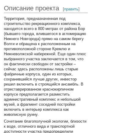
Описание проекта
[
править
]
Территория, предназначенная под
строительство рекреационного комплекса,
находится всего в 800 метрах от района Бор
(бывшего города, влившегося в агломерацию
Нижнего Новгорода) прямо на самом берегу
Волги и обращена к расположенным на
противоположной стороне Кремлю и
Нижневолжской набережной. Еще один плюс
выбранного участка заключается в том, что
он фактически свободен от застройки –
сейчас здесь расположены лишь старые
фабричные корпуса, один из которых,
сохранившийся лучше других, инвестор
решил включить в строящийся ансамбль. В
отреставрированном краснокирпичном
корпусе предполагается разместить
административный комплекс и небольшой
музей, а фрагмент соседней постройки
включить в интерьер комплекса как
живописную руину.
Сочетание благополучной экологии, близости
к воде, отличного вида и транспортной
доступности участка предопределили