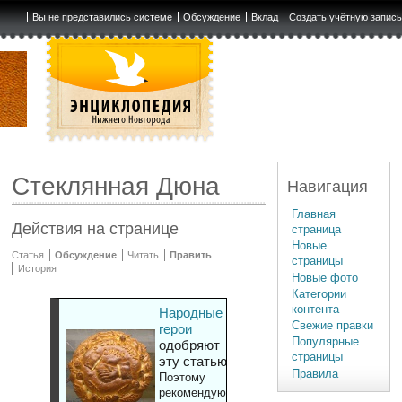
Вы не представились системе
Обсуждение
Вклад
Создать учётную запис
Стеклянная Дюна
Навигация
Главная
Действия на странице
страница
Новые
Статья
Обсуждение
Читать
Править
страницы
История
Новые фото
Категории
контента
Народные
Свежие правки
герои
Популярные
одобряют
страницы
эту статью
Правила
Поэтому
рекомендуют