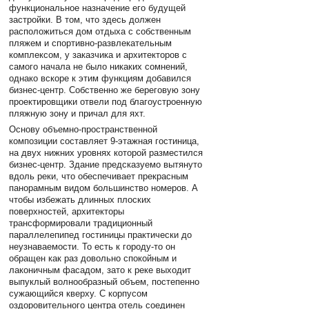
функциональное назначение его будущей
застройки. В том, что здесь должен
расположиться дом отдыха с собственным
пляжем и спортивно-развлекательным
комплексом, у заказчика и архитекторов с
самого начала не было никаких сомнений,
однако вскоре к этим функциям добавился
бизнес-центр. Собственно же береговую зону
проектировщики отвели под благоустроенную
пляжную зону и причал для яхт.
Основу объемно-пространственной
композиции составляет 9-этажная гостиница,
на двух нижних уровнях которой разместился
бизнес-центр. Здание предсказуемо вытянуто
вдоль реки, что обеспечивает прекрасным
панорамным видом большинство номеров. А
чтобы избежать длинных плоских
поверхностей, архитекторы
трансформировали традиционный
параллелепипед гостиницы практически до
неузнаваемости. То есть к городу-то он
обращен как раз довольно спокойным и
лаконичным фасадом, зато к реке выходит
выпуклый волнообразный объем, постепенно
сужающийся кверху. С корпусом
оздоровительного центра отель соединен