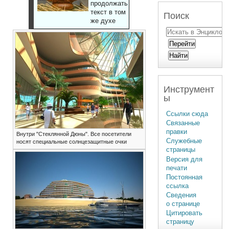
продолжать
текст в том
Поиск
же духе
Инструмент
ы
Ссылки сюда
Связанные
правки
Внутри "Стеклянной Дюны". Все посетители
Служебные
носят специальные солнцезащитные очки
страницы
Версия для
печати
Постоянная
ссылка
Сведения
о странице
Цитировать
страницу