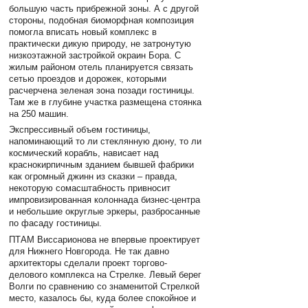
большую часть прибрежной зоны. А с другой
стороны, подобная биоморфная композиция
помогла вписать новый комплекс в
практически дикую природу, не затронутую
низкоэтажной застройкой окраин Бора. С
жилым районом отель планируется связать
сетью проездов и дорожек, которыми
расчерчена зеленая зона позади гостиницы.
Там же в глубине участка размещена стоянка
на 250 машин.
Экспрессивный объем гостиницы,
напоминающий то ли стеклянную дюну, то ли
космический корабль, нависает над
краснокирпичным зданием бывшей фабрики
как огромный джинн из сказки – правда,
некоторую сомасштабность привносит
импровизированная колоннада бизнес-центра
и небольшие округлые эркеры, разбросанные
по фасаду гостиницы.
ПТАМ Виссарионова не впервые проектирует
для Нижнего Новгорода. Не так давно
архитекторы сделали проект торгово-
делового комплекса на Стрелке. Левый берег
Волги по сравнению со знаменитой Стрелкой
место, казалось бы, куда более спокойное и