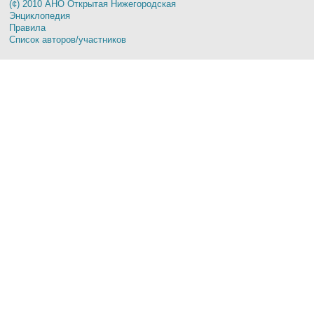
(¢) 2010 АНО Открытая Нижегородская
Энциклопедия
Правила
Список авторов/участников