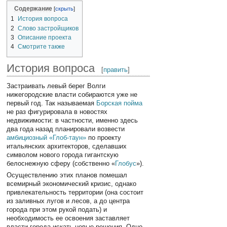
Содержание
1
История вопроса
2
Слово застройщиков
3
Описание проекта
4
Смотрите также
История вопроса
[
править
]
Застраивать левый берег Волги
нижегородские власти собираются уже не
первый год. Так называемая
Борская пойма
не раз фигурировала в новостях
недвижимости: в частности, именно здесь
два года назад планировали возвести
амбициозный «Глоб-таун»
по проекту
итальянских архитекторов, сделавших
символом нового города гигантскую
белоснежную сферу (собственно «
Глобус
»).
Осуществлению этих планов помешал
всемирный экономический кризис, однако
привлекательность территории (она состоит
из заливных лугов и лесов, а до центра
города при этом рукой подать) и
необходимость ее освоения заставляет
власти города искать новые решения. Одно