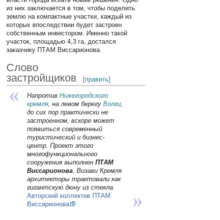
из них заключается в том, чтобы поделить
землю на компактные участки, каждый из
которых впоследствии будет застроен
собственным инвестором. Именно такой
участок, площадью 4,3 га, достался
заказчику ПТАМ Виссарионова.
Слово
застройщиков
[
править
]
Напротив
Нижегородского
кремля
, на левом берегу
Волги
,
до сих пор практически не
застроенном, вскоре может
появиться современный
туристический и бизнес-
центр. Проект этого
многофункционального
сооружения выполнен
ПТАМ
Виссарионова
. Визави Кремля
архитекторы трактовали как
гигантскую дюну из стекла.
Авторский коллектив ПТАМ
Виссарионова