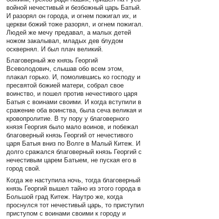
войной нечестивый и безбожный царь Батый.
И разорял он города, и огнем пожигал их, и
церкви божий тоже разорял, и огнем пожигал.
Людей же мечу предавал, а малых детей
ножом закалывал, младых дев блудом
осквернял. И был плач великий.
Благоверный же князь Георгий
Всеволодович, слышав обо всем этом,
плакал горько. И, помолившись ко господу и
пресвятой божией матери, собрал свое
воинство, и пошел против нечестивого царя
Батыя с воинами своими. И когда вступили в
сражение оба воинства, была сеча великая и
кровопролитие. В ту пору у благоверного
князя Георгия было мало воинов, и побежал
благоверный князь Георгий от нечестивого
царя Батыя вниз по Волге в Малый Китеж. И
долго сражался благоверный князь Георгий с
нечестивым царем Батыем, не пуская его в
город свой.
Когда же наступила ночь, тогда благоверный
князь Георгий вышел тайно из этого города в
Большой град Китеж. Наутро же, когда
проснулся тот нечестивый царь, то приступил
приступом с воинами своими к городу и