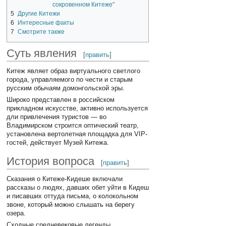
сокровенном Китеже"
5
Другие Китежи
6
Интересные факты
7
Смотрите также
Суть явления
[
править
]
Китеж являет образ виртуального светлого
города, управляемого по чести и старым
русским обычаям домонгольской эры.
Широко представлен в российском
прикладном искусстве, активно используется
дли привлечения туристов — во
Владимирском строится оптический театр,
установлена вертолетная площадка для VIP-
гостей, действует Музей Китежа.
История вопроса
[
править
]
Сказания о Китеже-Кидеше включали
рассказы о людях, давших обет уйти в Кидеш
и писавших оттуда письма, о колокольном
звоне, который можно слышать на берегу
озера.
Сходные средневековые легенды