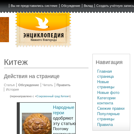
Вы не представились системе
Обсуждение
Вклад
Создать учётную запис
Китеж
Навигация
Главная
Действия на странице
страница
Новые
Статья
Обсуждение
Читать
Править
страницы
История
Новые фото
(перенаправлено с «
Сокровенный град Китеж
»)
Категории
контента
Народные
Свежие правки
герои
Популярные
одобряют
страницы
эту статью
Правила
Поэтому
рекомендуют