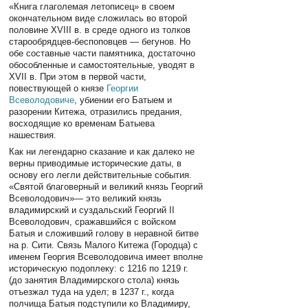
«Книга глаголемая летописец» в своем
окончательном виде сложилась во второй
половине XVIII в. в среде одного из толков
старообрядцев-беспоповцев — бегунов. Но
обе составные части памятника, достаточно
обособленные и самостоятельные, уводят в
XVII в. При этом в первой части,
повествующей о князе
Георгии
Всеволодовиче
, убиении его Батыем и
разорении Китежа, отразились предания,
восходящие ко временам Батыева
нашествия.
Как ни легендарно сказание и как далеко не
верны приводимые исторические даты, в
основу его легли действительные события.
«Святой благоверный и великий князь Георгий
Всеволодович»— это великий князь
владимирский и суздальский Георгий II
Всеволодович, сражавшийся с войском
Батыя и сложивший голову в неравной битве
на р. Сити. Связь Малого Китежа (Городца) с
именем Георгия Всеволодовича имеет вполне
историческую подоплеку: с 1216 по 1219 г.
(до занятия Владимирского стола) князь
отъезжал туда на удел; в 1237 г., когда
полчища Батыя подступили ко Владимиру,