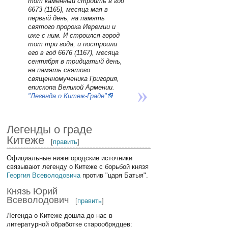
тот каменный строить в год
6673 (1165), месяца мая в
первый день, на память
святого пророка Иеремии и
иже с ним. И строился город
тот три года, и построили
его в год 6676 (1167), месяца
сентября в тридцатый день,
на память святого
священномученика Григория,
епископа Великой Армении.
"Легенда о Китеж-Граде"
Легенды о граде
Китеже
[
править
]
Официальные нижегородские источники
связывают легенду о Китеже с борьбой князя
Георгия Всеволодовича
против "царя Батыя".
Князь Юрий
Всеволодович
[
править
]
Легенда о Китеже дошла до нас в
литературной обработке старообрядцев: