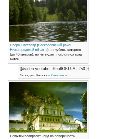
Озеро Светлояр
(
Воскресенский район
Нижегородской области
), в глубины которого
(до 40 метров), по легендам, погрузился град
Китеж
{{#video:youtube| tReu6GKUilA | 250 }}
Легенды о Китеже и
Светлояре
Попытки вообразить вид на поверхность