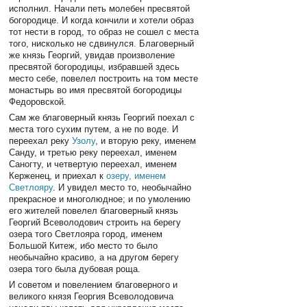
исполнил. Начали петь молебен пресвятой
богородице. И когда кончили и хотели образ
тот нести в город, то образ не сошел с места
того, нисколько не сдвинулся. Благоверный
же князь Георгий, увидав произволение
пресвятой богородицы, избравшей здесь
место себе, повелел построить на том месте
монастырь во имя пресвятой богородицы
Федоровской.
Сам же благоверный князь Георгий поехал с
места того сухим путем, а не по воде. И
переехал реку
Узолу
, и вторую реку, именем
Санду, и третью реку переехал, именем
Саногту, и четвертую переехал, именем
Керженец, и приехал к
озеру, именем
Светлояру
. И увидел место то, необычайно
прекрасное и многолюдное; и по умолению
его жителей повелел благоверный князь
Георгий Всеволодович строить на берегу
озера того Светлояра город, именем
Большой Китеж, ибо место то было
необычайно красиво, а на другом берегу
озера того была дубовая роща.
И советом и повелением благоверного и
великого князя Георгия Всеволодовича