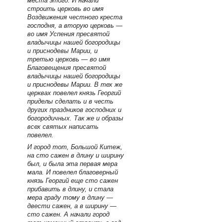
места этого. И начали
строить церковь во имя
Воздвижения честного креста
господня, а вторую церковь —
во имя Успения пресвятой
владычицы нашей богородицы
и приснодевы Марии, и
третью церковь — во имя
Благовещения пресвятой
владычицы нашей богородицы
и приснодевы Марии. В тех же
церквах повелел князь Георгий
приделы сделать и в честь
других праздников господних и
богородичных. Так же и образы
всех святых написать
повелел.
И город тот, Большой Китеж,
на сто сажен в длину и ширину
был, и была эта первая мера
мала. И повелел благоверный
князь Георгий еще сто сажен
прибавить в длину, и стала
мера граду тому в длину —
двести сажен, а в ширину —
сто сажен. А начали город