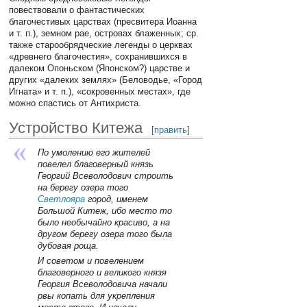
повествовали о фантастических
благочестивых царствах (пресвитера Иоанна
и т. п.), земном рае, островах блаженных; ср.
также старообрядческие легенды о церквах
«древнего благочестия», сохранившихся в
далеком Опоньском (Японском?) царстве и
других «далеких землях» (Беловодье, «Город
Игната» и т. п.), «сокровенных местах», где
можно спастись от Антихриста.
Устройство Китежа
[
править
]
По умолению его жителей
повелел благоверный князь
Георгий Всеволодович строить
на берегу озера того
Светлояра
город, именем
Большой Китеж, ибо место то
было необычайно красиво, а на
другом берегу озера того была
дубовая роща.
И советом и повелением
благоверного и великого князя
Георгия Всеволодовича начали
рвы копать для укрепления