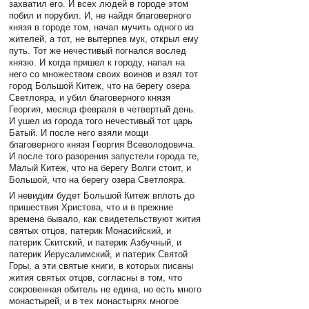
захватил его. И всех людей в городе этом
побил и порубил. И, не найдя благоверного
князя в городе том, начал мучить одного из
жителей, а тот, не вытерпев мук, открыл ему
путь. Тот же нечестивый погнался вослед
князю. И когда пришел к городу, напал на
него со множеством своих воинов и взял тот
город Большой Китеж, что на берегу озера
Светлояра, и убил благоверного князя
Георгия, месяца февраля в четвертый день.
И ушел из города того нечестивый тот царь
Батый. И после него взяли мощи
благоверного князя Георгия Всеволодовича.
И после того разорения запустели города те,
Малый Китеж, что на берегу Волги стоит, и
Большой, что на берегу озера Светлояра.
И невидим будет Большой Китеж вплоть до
пришествия Христова, что и в прежние
времена бывало, как свидетельствуют жития
святых отцов, патерик Монасийский, и
патерик Скитский, и патерик Азбучный, и
патерик Иерусалимский, и патерик Святой
Горы, а эти святые книги, в которых писаны
жития святых отцов, согласны в том, что
сокровенная обитель не едина, но есть много
монастырей, и в тех монастырях многое