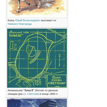
Князь
Юрий Всеволодович
выезжает из
Нижнего Новгорода
Аномальная "
Зона К
" (Китеж) по данным
локации дна
оз. Светлояр
в конце 1960 гг.