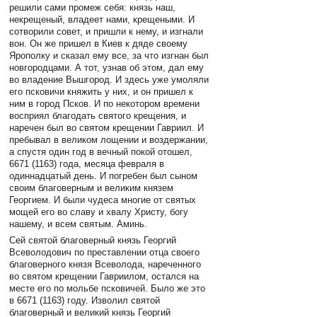
решили сами промеж себя: князь наш,
некрещеный, владеет нами, крещеными. И
сотворили совет, и пришли к нему, и изгнали
вон. Он же пришел в Киев к дяде своему
Ярополку и сказал ему все, за что изгнан был
новгородцами. А тот, узнав об этом, дал ему
во владение Вышгород. И здесь уже умоляли
его псковичи княжить у них, и он пришел к
ним в город Псков. И по некотором времени
восприял благодать святого крещения, и
наречен был во святом крещении Гавриил. И
пребывал в великом лощении и воздержании,
а спустя один год в вечный покой отошел,
6671 (1163) года, месяца февраля в
одиннадцатый день. И погребен был сыном
своим благоверным и великим князем
Георгием. И были чудеса многие от святых
мощей его во славу и хвалу Христу, богу
нашему, и всем святым. Аминь.
Сей святой благоверный князь Георгий
Всеволодович по преставлении отца своего
благоверного князя Всеволода, нареченного
во святом крещении Гавриилом, остался на
месте его по мольбе псковичей. Было же это
в 6671 (1163) году. Изволил святой
благоверный и великий князь Георгий