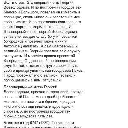
Волги стоит, благоверный князь Георгий
Всеволодович. И по построении городов тех,
Малого и Большого, повелел он измерить в
поприщах, сколь много они расстояния меж
собою имеют. И по повелению благоверного
князя Георгия намерили сто поприщ. И
благоверный князь Георгий Всеволодович,
узнав сие, воздал славу богу и пресвятой
богородице и повелел также и книгу
летописец написать. А сам благоверный и
великий князь Георгий повелел всю службу
отслужить. И молебен пропев пресвятой
богородице Федоровской, по совершении
службы той, отплыл в струге своем в путь
свой в прежде упомянутый город свой Псков.
Народ провожал его с великой честью; и,
попрощавшись с ним, отпустили.
Благоверный же князь Георгий
Всеволодович, приехав в город свой, прежде
названный Псков, много дней пребывал в
молитве, и в посте, и в бдении, и раздал
много милостыни нищим, и вдовицам, и
сиротам. А по построении городов тех
прожил семьдесят пять лет.
Было же в год 6747 (1239). Попущением
божиим, грехов ради наших, пришел на Русь