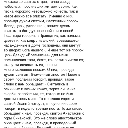
множество святых отцов, точно звезд
небесных, просиявших житием своим. Как
песка морского невозможно исчесть, так и
невозможно все описать. Именно о них,
провидя духом святым, блаженный пророк
Давид-царь, удивляясь, вопиет духом
святым, в богодухновенной книге своей
Псалтыри говорит: «Праведник, как пальма,
цветет и, как кедр ливанский, возвышается;
насажденные в доме господнем, они цветут
во дворах бога нашего». И еще тот же пророк
царь Давид: «Возвышенны для меня
помышления твои, боже, как велико число их;
стану ли исчислять их, но они
многочисленнее песка». О них, провидя
духом святым, блаженный апостол Павел в
своем послании говорит, провидя; такое
слово к нам обращает: «Скитались в
овчинных и козьих кожах, терпя лишения,
скорби, озлобления, те, которых не был
достоин весь мир». То же слово изрек и
святой Иоанн Златоуст, в поучении своем
говорит в неделю третью поста. То же слово
обращает к нам, провидя, святой Анастасий с
горы Синайской. Это же слово апостольское
обращает к нам, провидя, и преподобный
отец наш Иларион Великий, о святых он