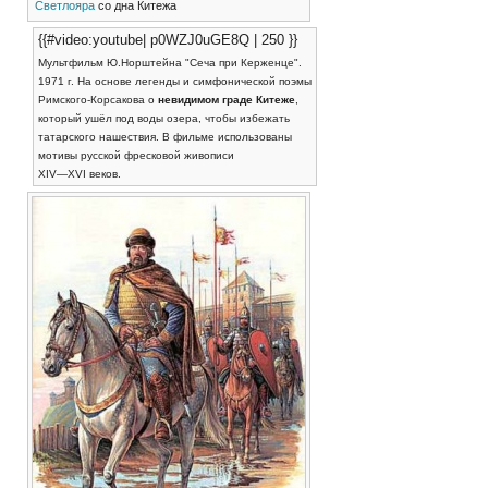
Светлояра
со дна Китежа
{{#video:youtube| p0WZJ0uGE8Q | 250 }}
Мультфильм Ю.Норштейна "Сеча при Керженце".
1971 г. На основе легенды и симфонической поэмы
Римского-Корсакова о
невидимом граде Китеже
,
который ушёл под воды озера, чтобы избежать
татарского нашествия. В фильме использованы
мотивы русской фресковой живописи
XIV—XVI веков.