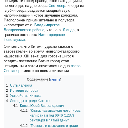
невидимый город праведников находящийся,
по легенде, на дне озера
Светлояр
: иногда из
глубин озера раздается мощный звук,
напоминающий чистое звучание колокола.
Расположен приблизительно в полутора
километрах от с.
Владимирское
Воскресенского района
, что на р.
Люнда
, в
границах заказника
Нижегородское
Поветлужье
.
Считается, что Китеж чудесно спасся от
завоевателей во время монголо-татарского
нашествия XIII века: для готовившигося
осадить поселение Батыя город стал
невидимым и затем опустился на дно
озера
Светлояр
вместе со всеми жителями.
Содержание
1
Суть явления
2
История вопроса
3
Устройство Китежа
4
Легенды о граде Китеже
4.1
Князь Юрий Всеволодович
4.1.1
"Книга, называемая летописец,
написана в год 6646 (1237)
сентября в пятый день"
4.1.2
"Повесть и взыскание о граде