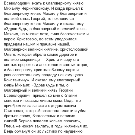
Всеволодович ехать к благоверному князю
Михаилу Черниговскому. И когда пришел к
благоверному князю Михаилу благоверный и
великий князь Георгий, то поклонился
благоверному князю Михаилу и сказал ему:
«Здрав будь, о благоверный и великий князь
Михаил, на многие лета, сияя благочестием и
верою Христовою, во всем уподобился
прадедам нашим и прабабке нашей,
благоверной великой княгине, христолюбивой
Ольге, которая обрела самое дорогое и
великое сокровище — Христа и веру его
святых пророков и апостолов и святых отцов,
и благоверному христолюбивому царю и
равноапостольному прадеду нашему царю
Константину». И сказал ему благоверный
князь Михаил: «Здрав будь и ты, о
благоверный и великий князь Георгий
Всеволодович, пришел ко мне с благим
советом и независтливым оком. Ведь что
приобрел из-за зависти к дедам нашим
Святополк, который возжелал власти и убил
братьев своих, благоверных и великих
князей! Бориса повелел копьем пронзить,
Глеба же ножем заклать, в годы княженья их.
Ведь обманул он их льстиво по наущению