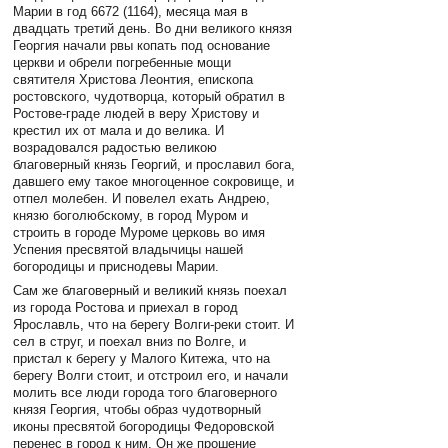
Марии в год 6672 (1164), месяца мая в
двадцать третий день. Во дни великого князя
Георгия начали рвы копать под основание
церкви и обрели погребенные мощи
святителя Христова Леонтия, епископа
ростовского, чудотворца, который обратил в
Ростове-граде людей в веру Христову и
крестил их от мала и до велика. И
возрадовался радостью великою
благоверный князь Георгий, и прославил бога,
давшего ему такое многоценное сокровище, и
отпел молебен. И повелел ехать Андрею,
князю боголюбскому, в город Муром и
строить в городе Муроме церковь во имя
Успения пресвятой владычицы нашей
богородицы и приснодевы Марии.
Сам же благоверный и великий князь поехал
из города Ростова и приехал в город
Ярославль, что на берегу Волги-реки стоит. И
сел в струг, и поехал вниз по Волге, и
пристал к берегу у Малого Китежа, что на
берегу Волги стоит, и отстроил его, и начали
молить все люди города того благоверного
князя Георгия, чтобы образ чудотворный
иконы пресвятой богородицы Федоровской
перенес в город к ним. Он же прошение