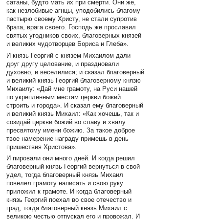
сатаны, будто мать их при смерти. Они же,
как незлобивые агнцы, уподобились благому
пастырю своему Христу, не стали супротив
брата, врага своего. Господь же прославил
святых угодников своих, благоверных князей
и великих чудотворцев Бориса и Глеба».
И князь Георгий с князем Михаилом дали
друг другу целование, и праздновали
духовно, и веселилися; и сказал благоверный
и великий князь Георгий благоверному князю
Михаилу: «Дай мне грамоту, на Руси нашей
по укрепленным местам церкви божий
строить и города». И сказал ему благоверный
и великий князь Михаил: «Как хочешь, так и
созидай церкви божий во славу и хвалу
пресвятому имени божию. За такое доброе
твое намерение награду примешь в день
пришествия Христова».
И пировали они много дней. И когда решил
благоверный князь Георгий вернуться в свой
удел, тогда благоверный князь Михаил
повелел грамоту написать и свою руку
приложил к грамоте. И когда благоверный
князь Георгий поехал во свое отечество и
град, тогда благоверный князь Михаил с
великою честью отпускал его и провожал. И