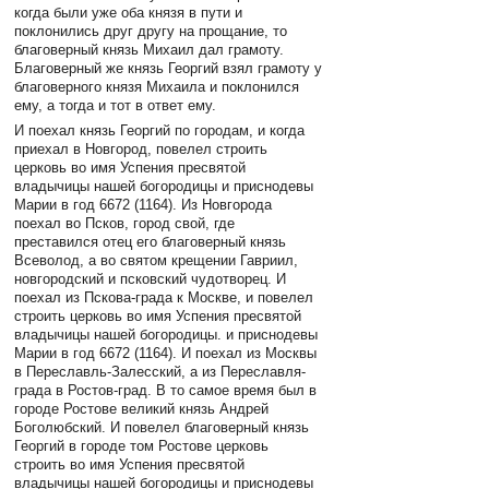
когда были уже оба князя в пути и
поклонились друг другу на прощание, то
благоверный князь Михаил дал грамоту.
Благоверный же князь Георгий взял грамоту у
благоверного князя Михаила и поклонился
ему, а тогда и тот в ответ ему.
И поехал князь Георгий по городам, и когда
приехал в Новгород, повелел строить
церковь во имя Успения пресвятой
владычицы нашей богородицы и приснодевы
Марии в год 6672 (1164). Из Новгорода
поехал во Псков, город свой, где
преставился отец его благоверный князь
Всеволод, а во святом крещении Гавриил,
новгородский и псковский чудотворец. И
поехал из Пскова-града к Москве, и повелел
строить церковь во имя Успения пресвятой
владычицы нашей богородицы. и приснодевы
Марии в год 6672 (1164). И поехал из Москвы
в Переславль-Залесский, а из Переславля-
града в Ростов-град. В то самое время был в
городе Ростове великий князь Андрей
Боголюбский. И повелел благоверный князь
Георгий в городе том Ростове церковь
строить во имя Успения пресвятой
владычицы нашей богородицы и приснодевы