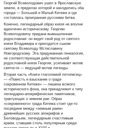
Георгий Всеволодович ушел в Ярославскую
землю, в пределах которой и находились оба
города — Большой и Малый Китежи и где
состоялась проигранная русскими битва.
Конечно, легендарный образ князя не вполне
идентичен историческому. Георгию
Всеволодовичу придана вымышленная
родословная: он ведет свой род от святого
князя Владимира и приходится сыном
святому Всеволоду Мстиславичу
Новгородскому. Эта придуманная генеалогия,
не соответствующая действительной
родословной князя Георгия, усиливает мотив
святости — ведущий мотив легенды.
Вторая часть «Книги глаголемой летописец»
— «Повестъ и взыскание о граде
сокровенном Китеже» — лишена всякого
исторического фона, она принадлежит к типу
легендарно-апокрифических памятников,
трактующих о земном рае. Образ
«сокровенного» града Китежа стоит где-то
посредине между «земным раем»
древнейших русских апокрифов и
Беловодьем, легендарным счастливым
краем, ставшим столь популярным среди
русских крестьян в XVIII в.