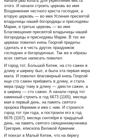
начали рвы копать для укрепления места
этого. И начали строить церковь во имя
Воздвижения честного креста господня, а
вторую церковь — во имя Успения пресвятой
владычицы нашей богородицы и приснодевы
Марии, и третью церковь — во имя
Благовещения пресвятой владычицы нашей
богородицы и приснодевы Марии. В тех же
церквах повелел князь Георгий приделы
сделать и в честь других праздников
господних и богородичных. Так же и образы
всех святых написать повелел.
И город тот, Большой Китеж, на сто сажен в
длину и ширину был, и была эта первая мера
мала. И повелел благоверный князь Георгий
еще сто сажен прибавить в длину, и стала
мера граду тому в длину — двести сажен, а
в ширину — сто сажен. А начали город тот
каменный строить в год 6673 (1165), месяца
мая в первый день, на память святого
пророка Иеремии и иже с ним. И строился
город тот три года, и построили его в год
6676 (1167), месяца сентября в тридцатый
день, на память святого священномученика
Григория, епископа Великой Армении.
И поехал в Малый Китеж, что на берегу