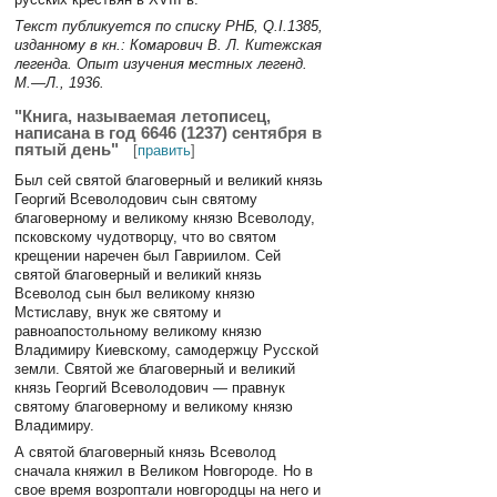
Текст публикуется по списку РНБ, Q.I.1385,
изданному в кн.: Комарович В. Л. Китежская
легенда. Опыт изучения местных легенд.
М.—Л., 1936.
"Книга, называемая летописец,
написана в год 6646 (1237) сентября в
пятый день"
[
править
]
Был сей святой благоверный и великий князь
Георгий Всеволодович сын святому
благоверному и великому князю Всеволоду,
псковскому чудотворцу, что во святом
крещении наречен был Гавриилом. Сей
святой благоверный и великий князь
Всеволод сын был великому князю
Мстиславу, внук же святому и
равноапостольному великому князю
Владимиру Киевскому, самодержцу Русской
земли. Святой же благоверный и великий
князь Георгий Всеволодович — правнук
святому благоверному и великому князю
Владимиру.
А святой благоверный князь Всеволод
сначала княжил в Великом Новгороде. Но в
свое время возроптали новгородцы на него и