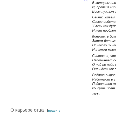
В котором вно
И, проявив из
Всем нужным з
Сейчас живем
Своею собстве
У всех как буд
И нет проблем
Конечно, в бр
Затем детьми
Но много их м
И в этом мнен
Считаю я, чт
Напоминает д
О ней не надо
Она идет как п
Ребята выросл
Работают в с
Подвластно им
Их путь идет 
2006
О карьере отца
[
править
]