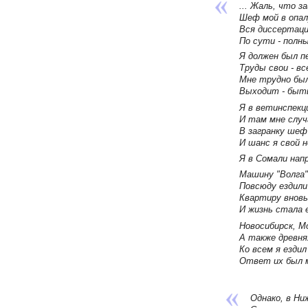
... Жаль, что 
Шеф мой в опалу
Вся диссертаци
По сути - полны
Я должен был п
Труды свои - вс
Мне трудно был
Выходит - быть
Я в ветинспекц
И там мне случ
В загранку шеф
И шанс я свой н
Я в Сомали напр
Машину "Волга"
Повсюду ездили 
Квартиру вновь
И жизнь стала е
Новосибирск, Мо
А также древняя
Ко всем я ездил
Ответ их был м
Однако, в Ни