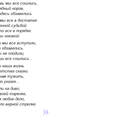
вь мы все сошлись,
рядный норов,
десь обзавелись.
 мы все в достатке
нной судьбой.
то все в порядке
ы никакой.
ак мы все вступили,
 обзавелись.
ы не плодили,
ии все сошлись...
о наша жизнь
етства сказки.
 нам тужить,
о указке...
и на диво,
воей тарелке,
 любое дело,
по верной стрелке.