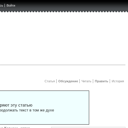
сь
Войти
Статья
Обсуждение
Читать
Править
История
ряют эту статью
одолжать текст в том же духе