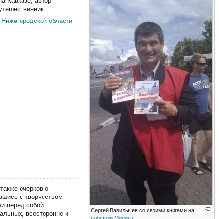
на Кавказе, автор
путешественник.
Нижегородской области
 также очерков о
ившись с творчеством
ли перед собой
Сергей Вавилычев со своими книгами на
сальных, всесторонне и
площади Минина