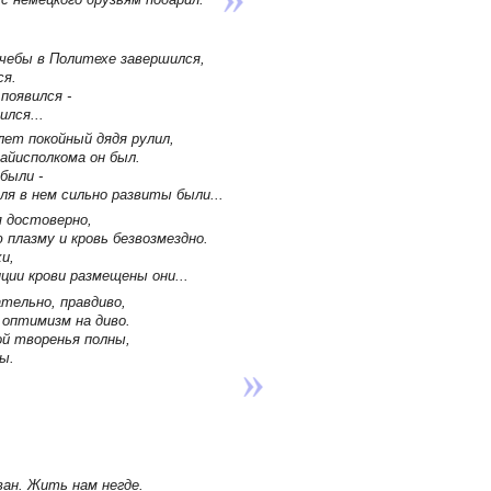
учебы в Политехе завершился,
ся.
появился -
лся...
лет покойный дядя рулил,
айисполкома он был.
абыли -
ля в нем сильно развиты были...
я достоверно,
плазму и кровь безвозмездно.
и,
ии крови размещены они...
тельно, правдиво,
 оптимизм на диво.
й творенья полны,
ы.
ван. Жить нам негде.