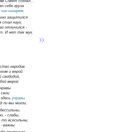
ам Совет создал...
го себе груза
е
чин-чинарем
.
ешно защитился
 стал наук,
аз отличился -
т. И нет тех мук.
ство народов
ком и верой.
й свободой,
бой мерой.
 нравы
 свои.
 здесь
управы
д ли мы могли.
 бессильны,
о, - слабы,
, то всесильны,
- важны.
ебе примкнула,