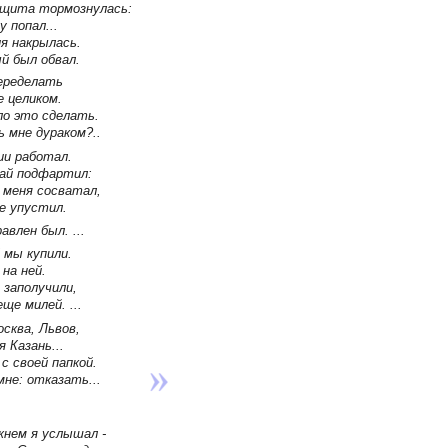
защита тормознулась:
 попал...
я накрылась.
й был обвал.
еределать
е целиком.
о это сделать.
 мне дураком?..
ии работал.
ай подфартил:
 меня сосватал,
е упустил.
авлен был. ...
 мы купили.
на ней.
 заполучили,
ще милей. ...
сква, Львов,
 Казань...
 с своей папкой.
не: отказать...
жнем я услышал -