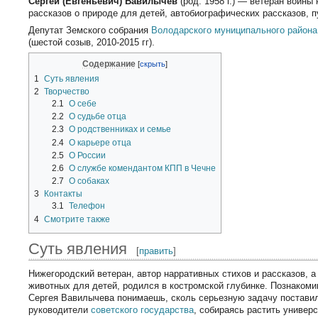
Сергей (Евгеньевич) Вавилычев
(род. 1958 г.) — ветеран войны 
рассказов о природе для детей, автобиографических рассказов, 
Депутат Земского собрания
Володарского муниципального района
(шестой созыв, 2010-2015 гг).
Содержание
1
Суть явления
2
Творчество
2.1
О себе
2.2
О судьбе отца
2.3
О родственниках и семье
2.4
О карьере отца
2.5
О России
2.6
О службе комендантом КПП в Чечне
2.7
О собаках
3
Контакты
3.1
Телефон
4
Смотрите также
Суть явления
[
править
]
Нижегородский ветеран, автор нарративных стихов и рассказов, а
животных для детей, родился в костромской глубинке. Познаком
Сергея Вавилычева понимаешь, сколь серьезную задачу постави
руководители
советского государства
, собираясь растить универ