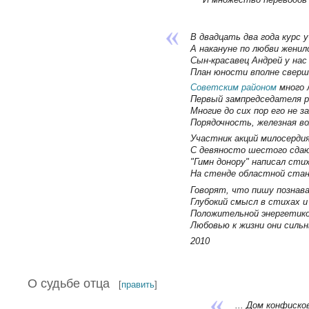
В двадцать два года курс 
А накануне по любви женил
Сын-красавец Андрей у нас 
План юности вполне сверши
Советским районом
много 
Первый зампредседателя р
Многие до сих пор его не з
Порядочность, железная во
Участник акций милосерди
С девяносто шестого сдаю 
"Гимн донору" написал стих
На стенде областной станц
Говорят, что пишу познава
Глубокий смысл в стихах и
Положительной энергетико
Любовью к жизни они сильн
2010
О судьбе отца
[
править
]
... Дом конфиско