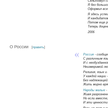
Сельхозвуз с
Я без большо
Оформил вс
Я здесь усп
И кандидатом
Потом еще р
Теперь доцен
2006
О России
[
править
]
Россия
- сообще
С различным язы
И с необузданно
Неизмеримой лю
Религия, язык и
У каждой нации -
Без надлежащей
Жить мирно вря
Народы малые
-
Живя разрозненн
Но если вместе
И эти ценности 
Русь их всех к с