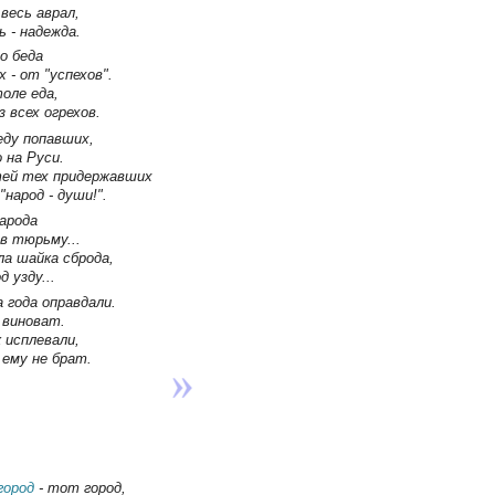
весь аврал,
 - надежда.
о беда
 - от "успехов".
оле еда,
 всех огрехов.
еду попавших,
 на Руси.
тей тех придержавших
"народ - души!".
арода
в тюрьму...
а шайка сброда,
 узду...
 года оправдали.
 виноват.
 исплевали,
ему не брат.
город
- тот город,