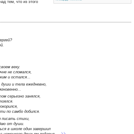
д тем, что из этого
ергей?
й.
своем веку.
чне не сломался,
ким и остался...
 души и тела ежедневно,
гновенно...
ом серьезно занялся,
тоялся.
окорился,
ти по самбо добился.
 писать стихи,
даю от души.
ься в школе один завершил
с немецкого друзьям подарил.