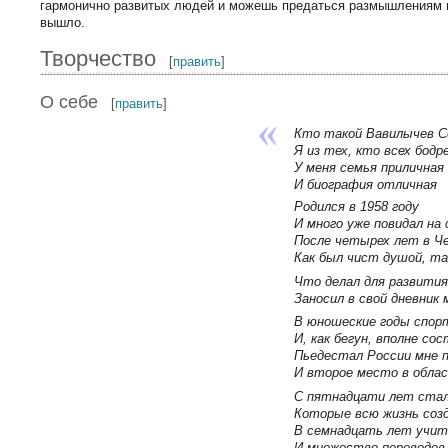
гармонично развитых людей и можешь предаться размышлениям на
вышло.
Творчество
[
править
]
О себе
[
править
]
Кто такой Вавилычев С
Я из тех, кто всех бодре
У меня семья приличная
И биография отличная
Родился в 1958 году
И много уже повидал на 
После четырех лет в Че
Как был чист душой, та
Что делал для развития
Заносил в свой дневник м
В юношеские годы спорт
И, как бегун, вполне сос
Пьедестал России мне п
И второе место в облас
С пятнадцати лет стал
Которые всю жизнь соз
В семнадцать лет учит
И множество переводов 