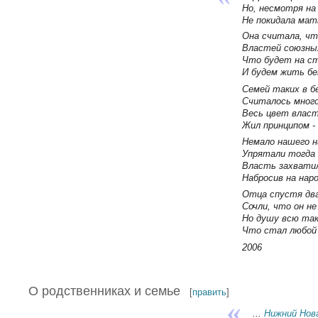
Но, несмотря на 
Не покидала мать
Она считала, чт
Властей союзных
Что будет на ст
И будем жить без
Семей таких в б
Считалось много
Весь цвет влас
Жил принципом - 
Немало нашего н
Упрятали тогда 
Власть захватил
Набросив на народ
Отца спустя два
Сочли, что он не
Но душу всю так
Что стал любой 
2006
О родственниках и семье
[
править
]
...
Нижний Нов