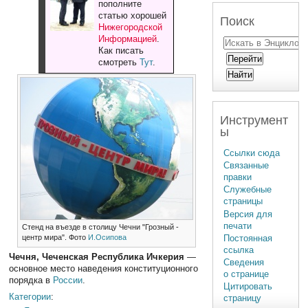
пополните
статью хорошей
Поиск
Нижегородской
Информацией
.
Как писать
смотреть
Тут
.
Инструмент
ы
Ссылки сюда
Связанные
правки
Служебные
страницы
Версия для
печати
Стенд на въезде в столицу Чечни "Грозный -
Постоянная
центр мира". Фото
И.Осипова
ссылка
Чечня, Чеченская Республика Ичкерия
—
Сведения
основное место наведения конституционного
о странице
порядка в
России
.
Цитировать
Категории
:
страницу