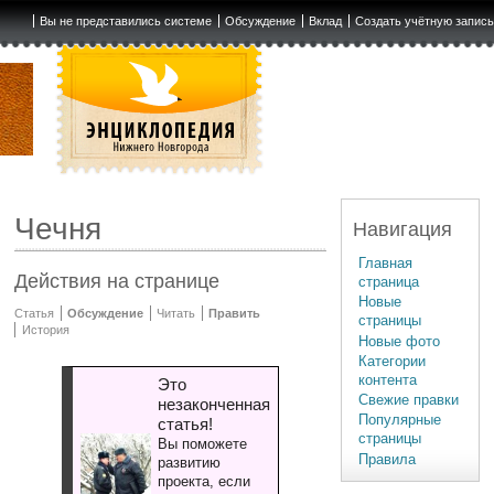
Вы не представились системе
Обсуждение
Вклад
Создать учётную запис
Чечня
Навигация
Главная
Действия на странице
страница
Новые
Статья
Обсуждение
Читать
Править
страницы
История
Новые фото
Категории
контента
Это
Свежие правки
незаконченная
Популярные
статья!
страницы
Вы поможете
Правила
развитию
проекта, если