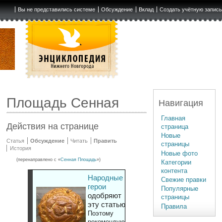
Вы не представились системе
Обсуждение
Вклад
Создать учётную запис
Площадь Сенная
Навигация
Главная
Действия на странице
страница
Новые
Статья
Обсуждение
Читать
Править
страницы
История
Новые фото
(перенаправлено с «
Сенная Площадь
»)
Категории
контента
Народные
Свежие правки
герои
Популярные
одобряют
страницы
эту статью
Правила
Поэтому
рекомендуют