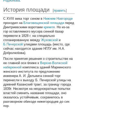
Родионова
.
История площади
[
править
]
С XVIII века торг сеном в
Нижнем Новгороде
проходил на
Благовещенской площади
перед
Дмитриевскими воротами
кремля
. Но из-за
гор оставляемого мусора сенной базар
перевели в 1828 г. на специально
спланированную между
Жуковской
и
Б.Печерской
улицами площадь (место, где
сейчас находится здание НГЛУ им. Н.А.
Добролюбова).
После принятия решения о строительстве на
ее главной оси ближе к
Верхне-Волжской
набережной
комплекса зданий Мариинского
женского института по предложению
инженера А. И. Дельвига сенной торг
перенесли к выходу Б. Печерской улицы на
древний Казанский тракт, за границу города
1839г. Несмотря на неоднократные попытки
властей сменить название площади, оно
оказалось устойчивым, сохранилось в
разговорном обиходе нижегородцев до сих
пор.