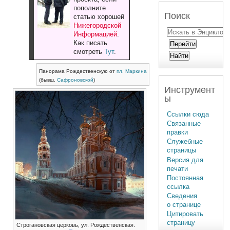
пополните
Поиск
статью хорошей
Нижегородской
Информацией
.
Как писать
смотреть
Тут
.
Панорама Рождественскую от
пл. Маркина
(бывш.
Сафроновской
)
Инструмент
ы
Ссылки сюда
Связанные
правки
Служебные
страницы
Версия для
печати
Постоянная
ссылка
Сведения
о странице
Цитировать
страницу
Строгановская церковь, ул. Рождественская.