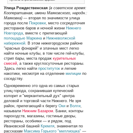
Улица Рождественская
(в советское время:
Кооперативная, имени Маяковского, народн.:
Маяковка)
— вторая по значимости улица
города после
Покровки
, место сосредоточия
ресторанов баров и ночной жизни
Нижнего
Новгорода
, вместе с прилегающей
полощадью Маркина
и
Нижневолжской
набережной
. В этом нижегородском районе
"красных фонарей" и злачных мест легко
найти ночные клубы, в том числе гей-клубы,
стрип бары, места продаж
курительных
смесей
, а также круглосуточные рестораны.
Здесь легко найти
проституток
и легкие
накотики, несмотря на отделение
милиции
по
соседству.
Одновременно это одна из самых старых
улиц города, сохранившая купеческий
колорит и "меркантильный дух" центра
деловой и торговой части Нижнего. Не зря
район, прилегающий к берегу
Оки
и
Волги
,
называли
Нижним Базаром
. Банки, конторы
пароходств, магазины, гостиные дворы,
рестораны, особняки — и рядом, под
Ивановской башней
Кремля
, знаменитая по
рассказам
Максима Горького
"миллиошка"
—