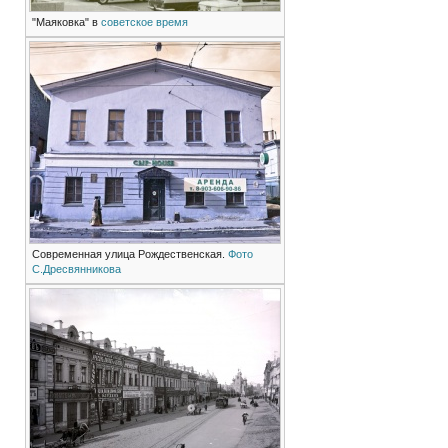
"Маяковка" в
советское время
Современная улица Рождественская.
Фото
С.Дресвянникова