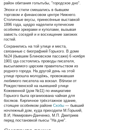
район обитания голытьбы, "городское дно".
Эпохи и стили смешались в бывшем
торговом и финансовом центре Нижнего.
Столичные вкусы, принесённые выставкой
1896 года, щедро наделили купеческие
особняки эркерами и куполами, вызывая
зависть соседей и и восхищение заезжих
гостей.
Сохранились на той улице и места,
связанные с биографией Горького. В доме
№24 (бывшем Блиновском пассаже) 6 ноября
1901 гда состоялись проводы писателя,
высылаемого царским правительством из
родного города. На другой день на этой
улице прошла молодёжь, провожавшая
любимого писатела на вокзал. Вблизи от
Рождественской на нынешней улице
Кожевенной (дом №11) по инициативе
Горького была организована чайная для
босяков. Кирпичное трёхэтажное здание,
стоящее особняком районе
Скобы
— бывший
ночлежный дом, куда приходили М.Горький,
В.И, Немирович-Данченко, М.П. Дмитриев
перед постановкой пьесы "На дне".