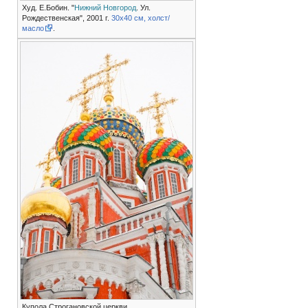
Худ. Е.Бобин. "
Нижний Новгород
. Ул.
Рождественская", 2001 г.
30х40 см, холст/
масло
.
Купола Строгановской церкви