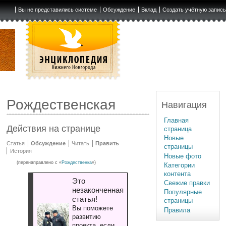
Вы не представились системе
Обсуждение
Вклад
Создать учётную запис
Рождественская
Навигация
Главная
Действия на странице
страница
Новые
Статья
Обсуждение
Читать
Править
страницы
История
Новые фото
(перенаправлено с «
Рождественка
»)
Категории
контента
Это
Свежие правки
незаконченная
Популярные
статья!
страницы
Вы поможете
Правила
развитию
проекта, если