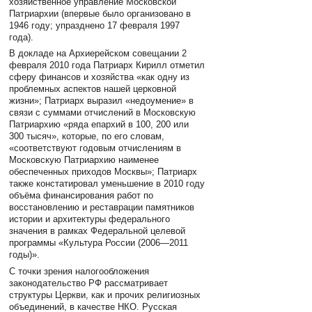
хозяйственное управление Московской
Патриархии (впервые было организовано в
1946 году; упразднено 17 февраля 1997
года).
В докладе на Архиерейском совещании 2
февраля 2010 года Патриарх Кирилл отметил
сферу финансов и хозяйства «как одну из
проблемных аспектов нашей церковной
жизни»; Патриарх выразил «недоумение» в
связи с суммами отчислений в Московскую
Патриархию «ряда епархий в 100, 200 или
300 тысяч», которые, по его словам,
«соответствуют годовым отчислениям в
Московскую Патриархию наименее
обеспеченных приходов Москвы»; Патриарх
также констатировал уменьшение в 2010 году
объёма финансирования работ по
восстановлению и реставрации памятников
истории и архитектуры федерального
значения в рамках Федеральной целевой
программы «Культура России (2006—2011
годы)».
С точки зрения налогообложения
законодательство РФ рассматривает
структуры Церкви, как и прочих религиозных
объединений, в качестве НКО. Русская