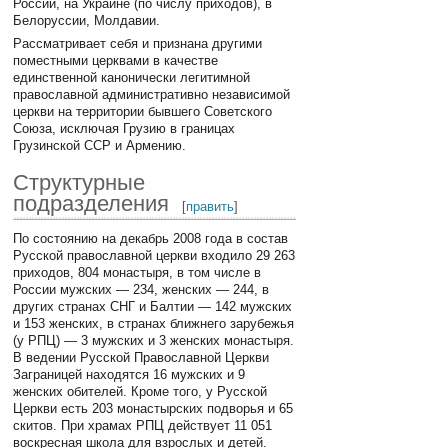
России, на Украине (по числу приходов), в
Белоруссии, Молдавии.
Рассматривает себя и признана другими
поместными церквами в качестве
единственной канонически легитимной
православной административно независимой
церкви на территории бывшего Советского
Союза, исключая Грузию в границах
Грузинской ССР и Армению.
Структурные
подразделения
[
править
]
По состоянию на декабрь 2008 года в состав
Русской православной церкви входило 29 263
приходов, 804 монастыря, в том числе в
России мужских — 234, женских — 244, в
других странах СНГ и Балтии — 142 мужских
и 153 женских, в странах ближнего зарубежья
(у РПЦ) — 3 мужских и 3 женских монастыря.
В ведении Русской Православной Церкви
Заграницей находятся 16 мужских и 9
женских обителей. Кроме того, у Русской
Церкви есть 203 монастырских подворья и 65
скитов. При храмах РПЦ действует 11 051
воскресная школа для взрослых и детей.