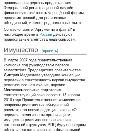
православная церковь предоставляет
Федеральной регистрационной службе
финансовую отчётность упрощённой формы,
предусмотренной для религиозных
объединений, и имеет ряд налоговых льгот.
Согласно газете "Аргументы и факты" в
настоящее время в
России
действуют
православные агентства недвижимости.
Имущество
[
править
]
В марте 2007 года правительственная
комиссия под руководством первого
заместителя Председателя правительства
Дмитрия Медведева утвердила концепцию
передачи в собственность церкви имущества
религиозного назначения, поручив
Минэкономразвития подготовить
соответствующий законопроект. 13 января
2010 года Правительственная комиссия по
вопросам религиозных объединений
рассмотрела новую редакцию закона «О
передаче религиозным организациям
имущества религиозного назначения»:
согласно ей структурам РПЦ будут переданы
объекты, находящиеся как в федеральной,