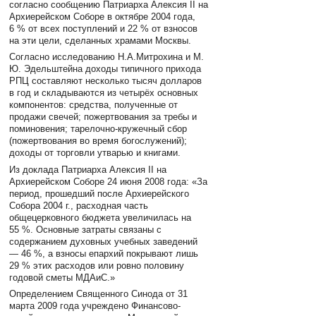
согласно сообщению Патриарха Алексия II на
Архиерейском Соборе в октябре 2004 года,
6 % от всех поступлений и 22 % от взносов
на эти цели, сделанных храмами Москвы.
Согласно исследованию Н.А.Митрохина и М.
Ю. Эдельштейна доходы типичного прихода
РПЦ составляют несколько тысяч долларов
в год и складываются из четырёх основных
компонентов: средства, полученные от
продажи свечей; пожертвования за требы и
поминовения; тарелочно-кружечный сбор
(пожертвования во время богослужений);
доходы от торговли утварью и книгами.
Из доклада Патриарха Алексия II на
Архиерейском Соборе 24 июня 2008 года: «За
период, прошедший после Архиерейского
Собора 2004 г., расходная часть
общецерковного бюджета увеличилась на
55 %. Основные затраты связаны с
содержанием духовных учебных заведений
— 46 %, а взносы епархий покрывают лишь
29 % этих расходов или ровно половину
годовой сметы МДАиС.»
Определением Священного Синода от 31
марта 2009 года учреждено Финансово-