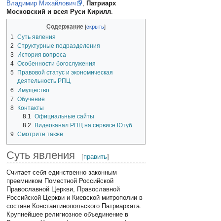
Владимир Михайлович
,
Патриарх
Московский и всея Руси Кирилл
.
Содержание
1
Суть явления
2
Структурные подразделения
3
История вопроса
4
Особенности богослужения
5
Правовой статус и экономическая
деятельность РПЦ
6
Имущество
7
Обучение
8
Контакты
8.1
Официальные сайты
8.2
Видеоканал РПЦ на сервисе Ютуб
9
Смотрите также
Суть явления
[
править
]
Считает себя единственно законным
преемником Поместной Российской
Православной Церкви, Православной
Российской Церкви и Киевской митрополии в
составе Константинопольского Патриархата.
Крупнейшее религиозное объединение в