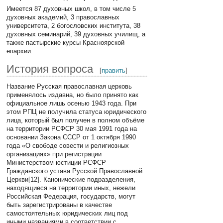
Имеется 87 духовных школ, в том числе 5
духовных академий, 3 православных
университета, 2 богословских института, 38
духовных семинарий, 39 духовных училищ, а
также пастырские курсы Красноярской
епархии.
История вопроса
[
править
]
Название Русская православная церковь
применялось издавна, но было принято как
официальное лишь осенью 1943 года. При
этом РПЦ не получила статуса юридического
лица, который был получен в полном объёме
на территории РСФСР 30 мая 1991 года на
основании Закона СССР от 1 октября 1990
года «О свободе совести и религиозных
организациях» при регистрации
Министерством юстиции РСФСР
Гражданского устава Русской Православной
Церкви[12]. Канонические подразделения,
находящиеся на территории иных, нежели
Российская Федерация, государств, могут
быть зарегистрированы в качестве
самостоятельных юридических лиц под
иными названиями в соответствии с