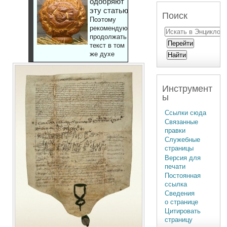
одобряют
эту статью
Поиск
Поэтому
рекомендуют
продолжать
текст в том
же духе
Инструмент
ы
Ссылки сюда
Связанные
правки
Служебные
страницы
Версия для
печати
Постоянная
ссылка
Сведения
о странице
Цитировать
страницу