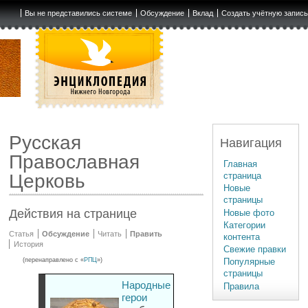
Вы не представились системе
Обсуждение
Вклад
Создать учётную запис
Русская
Навигация
Православная
Главная
страница
Церковь
Новые
страницы
Действия на странице
Новые фото
Категории
Статья
Обсуждение
Читать
Править
контента
История
Свежие правки
(перенаправлено с «
РПЦ
»)
Популярные
страницы
Народные
Правила
герои