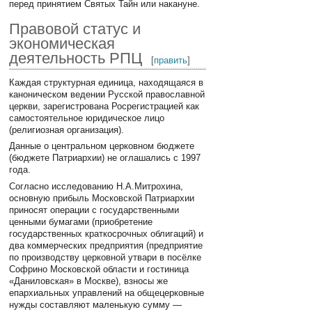
перед принятием Святых Тайн или накануне.
Правовой статус и
экономическая
деятельность РПЦ
[
править
]
Каждая структурная единица, находящаяся в
каноническом ведении Русской православной
церкви, зарегистрована Росрегистрацией как
самостоятельное юридическое лицо
(религиозная организация).
Данные о центральном церковном бюджете
(бюджете Патриархии) не оглашались с 1997
года.
Согласно исследованию Н.А.Митрохина,
основную прибыль Московской Патриархии
приносят операции с государственными
ценными бумагами (приобретение
государственных краткосрочных облигаций) и
два коммерческих предприятия (предприятие
по производству церковной утвари в посёлке
Софрино Московской области и гостиница
«Даниловская» в Москве), взносы же
епархиальных управлений на общецерковные
нужды составляют маленькую сумму —