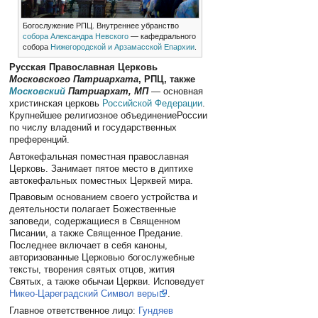
Богослужение РПЦ. Внутреннее убранство
собора Александра Невского
— кафедрального
собора
Нижегородской и Арзамасской Епархии
.
Русская Православная Церковь
Московского Патриархата
, РПЦ, также
Московский
Патриархат, МП
— основная
христинская церковь
Российской Федерации
.
Крупнейшее религиозное объединениеРоссии
по числу владений и государственных
преференций.
Автокефальная поместная православная
Церковь. Занимает пятое место в диптихе
автокефальных поместных Церквей мира.
Правовым основанием своего устройства и
деятельности полагает Божественные
заповеди, содержащиеся в Священном
Писании, а также Священное Предание.
Последнее включает в себя каноны,
авторизованные Церковью богослужебные
тексты, творения святых отцов, жития
Святых, а также обычаи Церкви. Исповедует
Никео-Цареградский Символ веры
.
Главное ответственное лицо:
Гундяев