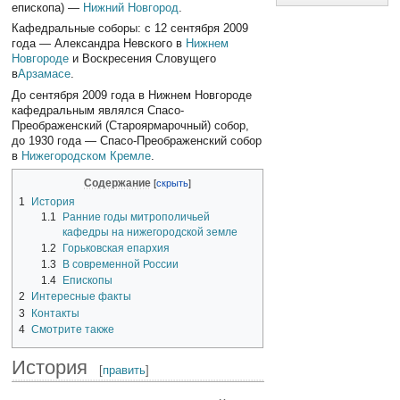
епископа) —
Нижний Новгород
.
Кафедральные соборы: с 12 сентября 2009
года — Александра Невского в
Нижнем
Новгороде
и Воскресения Словущего
в
Арзамасе
.
До сентября 2009 года в Нижнем Новгороде
кафедральным являлся Спасо-
Преображенский (Староярмарочный) собор,
до 1930 года — Спасо-Преображенский собор
в
Нижегородском Кремле
.
Содержание
1
История
1.1
Ранние годы митрополичьей
кафедры на нижегородской земле
1.2
Горьковская епархия
1.3
В современной России
1.4
Епископы
2
Интересные факты
3
Контакты
4
Смотрите также
История
[
править
]