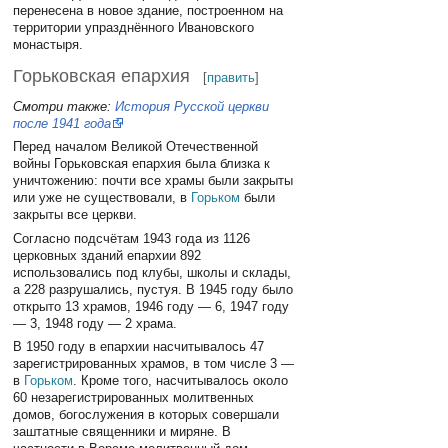
перенесена в новое здание, построенном на
территории упразднённого Ивановского
монастыря.
Горьковская епархия
[
править
]
Смотри также:
История Русской церкви
после 1941 года
Перед началом Великой Отечественной
войны Горьковская епархия была близка к
уничтожению: почти все храмы были закрыты
или уже не существовали, в
Горьком
были
закрыты все церкви.
Согласно подсчётам 1943 года из 1126
церковных зданий епархии 892
использовались под клубы, школы и склады,
а 228 разрушались, пустуя. В 1945 году было
открыто 13 храмов, 1946 году — 6, 1947 году
— 3, 1948 году — 2 храма.
В 1950 году в епархии насчитывалось 47
зарегистрированных храмов, в том числе 3 —
в
Горьком
. Кроме того, насчитывалось около
60 незарегистрированных молитвенных
домов, богослужения в которых совершали
заштатные священники и миряне. В