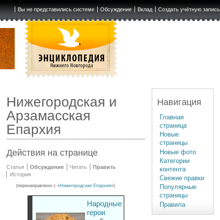
Вы не представились системе
Обсуждение
Вклад
Создать учётную запис
Нижегородская и
Навигация
Арзамасская
Главная
страница
Епархия
Новые
страницы
Действия на странице
Новые фото
Категории
Статья
Обсуждение
Читать
Править
контента
История
Свежие правки
(перенаправлено с «
Нижегородская Епархия
»)
Популярные
страницы
Народные
Правила
герои