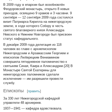
В 2009 году в епархии был возобновлён
Феодоровский монастырь, открыто 8 новых
приходов, освящено 9 храмов и 3 часовни. 9
сентября — 12 сентября 2009 года состоялся
визит Патриарха Кирилла на нижегородскую
землю, в ходе которого Собору в честь
святого благоверного князя Александра
Невского в Нижнем Новгороде был присвоен
статус кафедрального.
В декабре 2009 года делегация из 118
человек во главе с архиепископом
Нижегородским и Арзамасским Георгием и
епископом Люберецким Вениамином
совершила пятидневное паломничество к
святыням Синая, Каира и Александрии.[20] В
Монастыре Святой Екатерины для
нижегородских паломников сделали
исключение — им разрешили провести
службу.
Епископы
[
править
]
За 330 лет Нижегородской кафедрой
управляли 48 архиереев.
1937—1941 — кафедра вдовствовала.