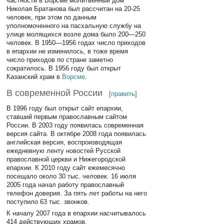
частности в Ворсме молитвенный дом
Николая Братанова был рассчитан на 20-25
человек, при этом по данным
уполномоченного на пасхальную службу на
улице молящихся возле дома было 200—250
человек. В 1950—1956 годах число приходов
в епархии не изменилось, в тоже время
число приходов по стране заметно
сократилось. В 1956 году был открыт
Казанский храм в
Ворсме
.
В современной России
[
править
]
В 1996 году был открыт сайт епархии,
ставший первым православным сайтом
России. В 2003 году появилась современная
версия сайта. В октябре 2008 года появилась
английская версия, воспроизводящая
ежедневную ленту новостей Русской
православной церкви и Нижегородской
епархии. К 2010 году сайт ежемесячно
посещало около 30 тыс. человек. 16 июля
2005 года начал работу православный
телефон доверия. За пять лет работы на него
поступило 63 тыс. звонков.
К началу 2007 года в епархии насчитывалось
414 действующих храмов.