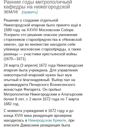
Ранние годы митрополичьей
кафедры на нижегородской
земле
[
править
]
Решение о создании отдельной
Нижегородской епархии было принято ещё в
1589 году на XXVIII Московском Соборе.
Ускорило это решение опасное умножение
сторонников старообрядчества в «Низовской
земле», где во множестве находили себе
убежище московские старообрядцы, а также
разинцы — участники крестьянской войны
(1670—1671).
24 марта (3 апреля) 1672 года Нижегородская
епархия была учреждена. Для управления
новооткрытой епархией нужен был муж
опытный и благонадежный. Выбор пал на
архимандрита Печерского Вознесенского
монастыря Филарета. Он пробыл
Митрополитом Нижегородским и Алатырским
более 9 лет, с 2 июля 1672 года по 7 марта
1682 год.
С момента учреждения в 1672 году и до
конца XVIII века резиденция архиереев
находилась в
Нижеродском Кремле
, при
епископе Дамаскине резиденция была