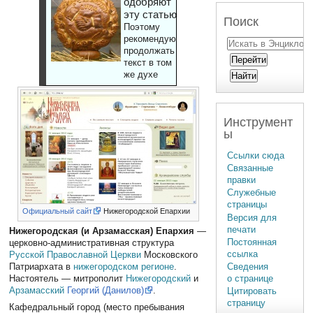
одобряют
эту статью
Поиск
Поэтому
рекомендуют
продолжать
текст в том
же духе
Инструмент
ы
Ссылки сюда
Связанные
правки
Служебные
страницы
Официальный сайт
Нижегородской Епархии
Версия для
печати
Нижегородская (и Арзамасская) Епархия
—
Постоянная
церковно-административная структура
ссылка
Русской Православной Церкви
Московского
Сведения
Патриархата в
нижегородском регионе
.
о странице
Настоятель — митрополит
Нижегородский
и
Арзамасский
Георгий (Данилов)
.
Цитировать
страницу
Кафедральный город (место пребывания