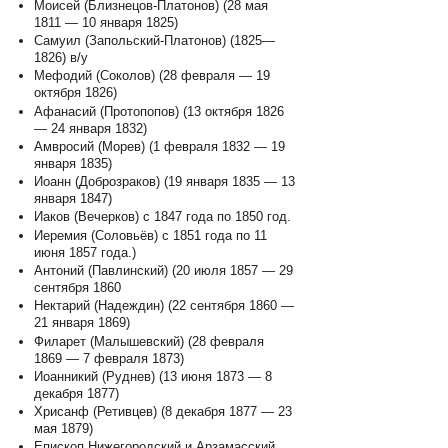
Моисей (Близнецов-Платонов) (28 мая
1811 — 10 января 1825)
Самуил (Запольский-Платонов) (1825—
1826) в/у
Мефодий (Соколов) (28 февраля — 19
октября 1826)
Афанасий (Протопопов) (13 октября 1826
— 24 января 1832)
Амвросий (Морев) (1 февраля 1832 — 19
января 1835)
Иоанн (Доброзраков) (19 января 1835 — 13
января 1847)
Иаков (Вечерков) с 1847 года по 1850 год.
Иеремия (Соловьёв) с 1851 года по 11
июня 1857 года.)
Антоний (Павлинский) (20 июля 1857 — 29
сентября 1860
Нектарий (Надеждин) (22 сентября 1860 —
21 января 1869)
Филарет (Малышевский) (28 февраля
1869 — 7 февраля 1873)
Иоанникий (Руднев) (13 июня 1873 — 8
декабря 1877)
Хрисанф (Ретивцев) (8 декабря 1877 — 23
мая 1879)
Епископ Нижегородский и Арзамасский