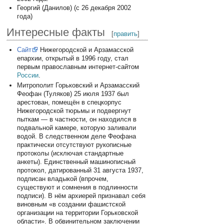
Георгий (Данилов) (с 26 декабря 2002
года)
Интересные факты
[
править
]
Сайт
Нижегородской и Арзамасской
епархии, открытый в 1996 году, стал
первым православным интернет-сайтом
России
.
Митрополит Горьковский и Арзамасский
Феофан (Туляков) 25 июля 1937 был
арестован, помещён в спецкорпус
Нижегородской тюрьмы и подвергнут
пыткам — в частности, он находился в
подвальной камере, которую заливали
водой. В следственном деле Феофана
практически отсутствуют рукописные
протоколы (исключая стандартные
анкеты). Единственный машинописный
протокол, датированный 31 августа 1937,
подписан владыкой (впрочем,
существуют и сомнения в подлинности
подписи). В нём архиерей признавал себя
виновным «в создании фашистской
организации на территории Горьковской
области». В обвинительном заключении