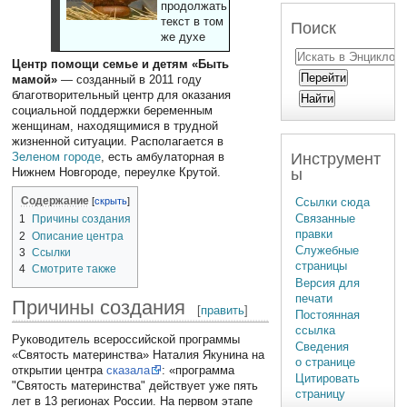
продолжать
текст в том
Поиск
же духе
Центр помощи семье и детям «Быть
мамой»
— созданный в 2011 году
благотворительный центр для оказания
социальной поддержки беременным
женщинам, находящимися в трудной
жизненной ситуации. Располагается в
Инструмент
Зеленом городе
, есть амбулаторная в
ы
Нижнем Новгороде, переулке Крутой.
Содержание
Ссылки сюда
Связанные
1
Причины создания
правки
2
Описание центра
Служебные
3
Ссылки
страницы
4
Смотрите также
Версия для
печати
Причины создания
[
править
]
Постоянная
ссылка
Руководитель всероссийской программы
Сведения
«Святость материнства» Наталия Якунина на
о странице
открытии центра
сказала
: «программа
Цитировать
"Святость материнства" действует уже пять
страницу
лет в 13 регионах России. На первом этапе