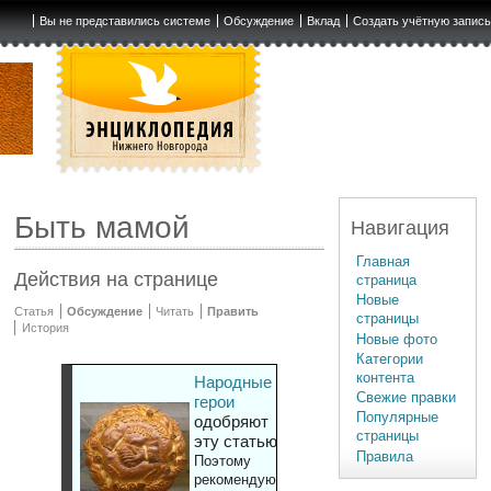
Вы не представились системе
Обсуждение
Вклад
Создать учётную запис
Быть мамой
Навигация
Главная
Действия на странице
страница
Новые
Статья
Обсуждение
Читать
Править
страницы
История
Новые фото
Категории
контента
Народные
Свежие правки
герои
Популярные
одобряют
страницы
эту статью
Правила
Поэтому
рекомендуют