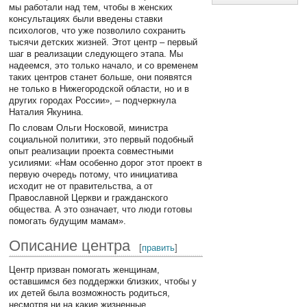
мы работали над тем, чтобы в женских
консультациях были введены ставки
психологов, что уже позволило сохранить
тысячи детских жизней. Этот центр – первый
шаг в реализации следующего этапа. Мы
надеемся, это только начало, и со временем
таких центров станет больше, они появятся
не только в Нижегородской области, но и в
других городах России», – подчеркнула
Наталия Якунина.
По словам Ольги Носковой, министра
социальной политики, это первый подобный
опыт реализации проекта совместными
усилиями: «Нам особенно дорог этот проект в
первую очередь потому, что инициатива
исходит не от правительства, а от
Православной Церкви и гражданского
общества. А это означает, что люди готовы
помогать будущим мамам».
Описание центра
[
править
]
Центр призван помогать женщинам,
оставшимся без поддержки близких, чтобы у
их детей была возможность родиться,
несмотря ни на какие жизненные