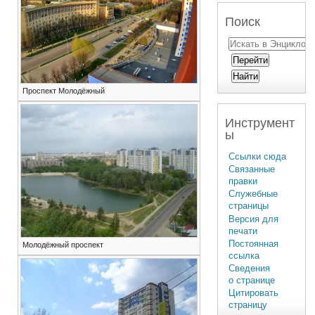
Поиск
Проспект Молодёжный
Инструмент
ы
Ссылки сюда
Связанные
правки
Служебные
страницы
Версия для
печати
Постоянная
Молодёжный проспект
ссылка
Сведения
о странице
Цитировать
страницу