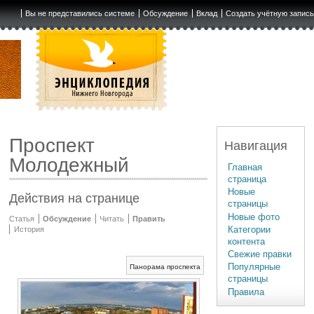
Вы не представились системе
Обсуждение
Вклад
Создать учётную запис
Проспект
Навигация
Молодежный
Главная
страница
Новые
Действия на странице
страницы
Новые фото
Статья
Обсуждение
Читать
Править
Категории
История
контента
Свежие правки
Популярные
Панорама проспекта
страницы
Правила