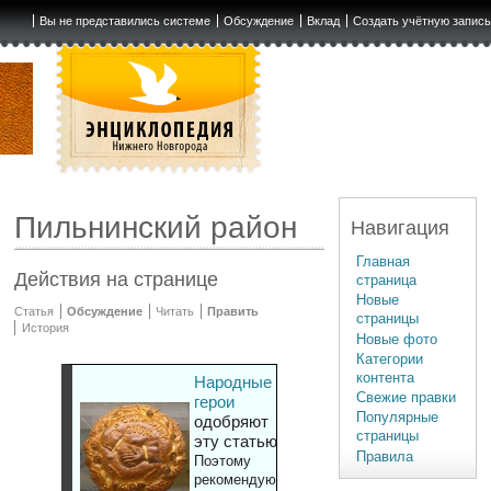
Вы не представились системе
Обсуждение
Вклад
Создать учётную запис
Пильнинский район
Навигация
Главная
Действия на странице
страница
Новые
Статья
Обсуждение
Читать
Править
страницы
История
Новые фото
Категории
контента
Народные
Свежие правки
герои
Популярные
одобряют
страницы
эту статью
Правила
Поэтому
рекомендуют