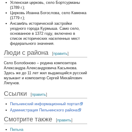
Успенская церковь, село Бортсурманы
(1789 г.);
Церковь Иоанна Богослова, село Каменка
(1779 г.);
Ансамбль исторической застройки
уездного города Курмыша. Само село,
основанное в 1372 году, включено в
список исторических населенных мест
федерального значения.
Люди с района
[
править
]
Село Болобоново – родина композитора
Александра Александровича Касьянова.
Здесь же до 11 лет жил выдающийся русский
музыкант и композитор Сергей Михайлович
Ляпунов.
Ссылки
[
править
]
Пильнинский информационный портал
Администрация Пильнинского района
Смотрите также
[
править
]
Пильна