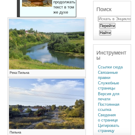
продолжать
текст в том
Поиск
же духе
Инструмент
ы
Ссылки сюда
Связанные
Река Пильна
правки
Служебные
страницы
Версия для
печати
Постоянная
ссылка
Сведения
о странице
Цитировать
страницу
Пильна