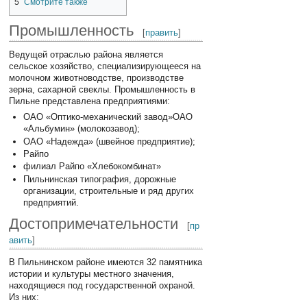
5
Смотрите также
Промышленность
[
править
]
Ведущей отраслью района является
сельское хозяйство, специализирующееся на
молочном животноводстве, производстве
зерна, сахарной свеклы. Промышленность в
Пильне представлена предприятиями:
ОАО «Оптико-механический завод»ОАО
«Альбумин» (молокозавод);
ОАО «Надежда» (швейное предприятие);
Райпо
филиал Райпо «Хлебокомбинат»
Пильнинская типография, дорожные
организации, строительные и ряд других
предприятий.
Достопримечательности
[
пр
авить
]
В Пильнинском районе имеются 32 памятника
истории и культуры местного значения,
находящиеся под государственной охраной.
Из них: