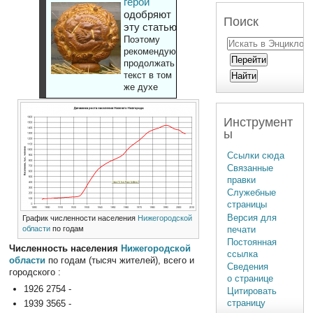
герои
одобряют
Поиск
эту статью
Поэтому
рекомендуют
продолжать
текст в том
же духе
Инструмент
ы
Ссылки сюда
Связанные
правки
Служебные
страницы
Версия для
График численности населения
Нижегородской
печати
области
по годам
Постоянная
Численность населения
Нижегородской
ссылка
области
по годам (тысяч жителей), всего и
Сведения
городского :
о странице
1926 2754 -
Цитировать
страницу
1939 3565 -