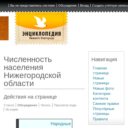
Вы не представились системе
Обсуждение
Вклад
Создать учётную запис
Численность
Навигация
населения
Главная
страница
Нижегородской
Новые
области
страницы
Новые фото
Категории
Действия на странице
контента
Свежие правки
Статья
Обсуждение
Читать
Просмотр кода
Популярные
История
страницы
Правила
Народные