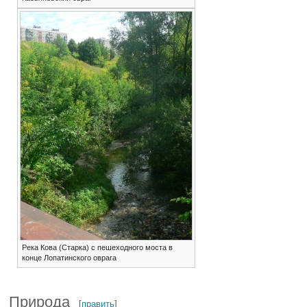
Река Кова (Старка) с пешеходного моста в
конце Лопатинского оврага
Природа
[
править
]