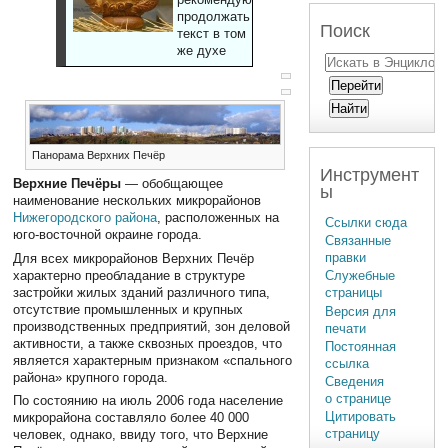
продолжать
Поиск
текст в том
же духе
Панорама Верхних Печёр
Инструмент
Вeрхние Печёры
— обобщающее
ы
наименование нескольких микрорайонов
Нижегородского района
, расположенных на
Ссылки сюда
юго-восточной окраине города.
Связанные
правки
Для всех микрорайонов Верхних Печёр
характерно преобладание в структуре
Служебные
застройки жилых зданий различного типа,
страницы
отсутствие промышленных и крупных
Версия для
производственных предприятий, зон деловой
печати
активности, а также сквозных проездов, что
Постоянная
является характерным признаком «спального
ссылка
района» крупного города.
Сведения
о странице
По состоянию на июль 2006 года население
Цитировать
микрорайона составляло более 40 000
страницу
человек, однако, ввиду того, что Верхние