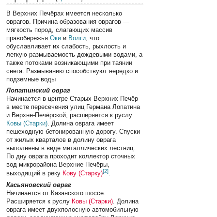
В Верхних Печёрах имеется несколько
оврагов. Причина образования оврагов —
мягкость пород, слагающих массив
правобережья
Оки
и
Волги
, что
обуславливает их слабость, рыхлость и
легкую размываемость дождевыми водами, а
также потоками возникающими при таянии
снега. Размыванию способствуют нередко и
подземные воды
Лопатинский овраг
Начинается в центре Старых Верхних Печёр
в месте пересечения улиц Германа Лопатина
и Верхне-Печёрской, расширяется к руслу
Ковы (Старки)
. Долина оврага имеет
пешеходную бетонированную дорогу. Спуски
от жилых кварталов в долину оврага
выполнены в виде металлических лестниц.
По дну оврага проходит коллектор сточных
вод микрорайона Верхние Печёры,
[
2
]
выходящий в реку
Кову (Старку)
.
Касьяновский овраг
Начинается от Казанского шоссе.
Расширяется к руслу
Ковы (Старки)
. Долина
оврага имеет двухполосную автомобильную