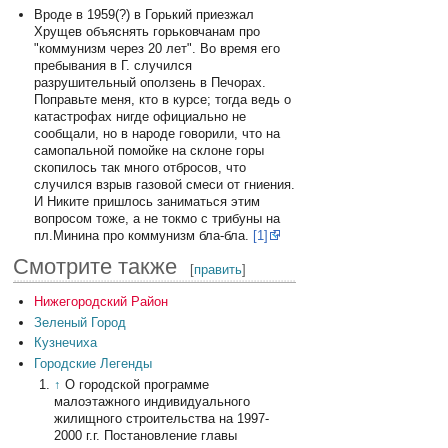
Вроде в 1959(?) в Горький приезжал
Хрущев объяснять горьковчанам про
"коммунизм через 20 лет". Во время его
пребывания в Г. случился
разрушительный оползень в Печорах.
Поправьте меня, кто в курсе; тогда ведь о
катастрофах нигде официально не
сообщали, но в народе говорили, что на
самопальной помойке на склоне горы
скопилось так много отбросов, что
случился взрыв газовой смеси от гниения.
И Никите пришлось заниматься этим
вопросом тоже, а не токмо с трибуны на
пл.Минина про коммунизм бла-бла.
[1]
Смотрите также
[
править
]
Нижегородский Район
Зеленый Город
Кузнечиха
Городские Легенды
↑
О городской программе
малоэтажного индивидуального
жилищного строительства на 1997-
2000 г.г. Постановление главы