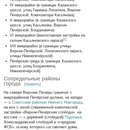
IV микрорайон (в границах Казанского
шоссе, улиц Германа Лопатина, Верхне-
Печёрской, Композитора Касьянова).
V микрорайон (в границах Казанского
шоссе, улиц Касьянова, Верхне-
Печёрской, Богдановича)
VI микрорайон (малоэтажная застройка на
[
1
]
склоне Касьяновского оврага)
VIII микрорайон (в границах улицы
Верхне-Печёрской, Лопатинского оврага,
улицы Нижнепечёрской)
Печёрская гряда (в границах Казанского
шоссе, улиц Богдановича,
Нижнепечёрской)
Сопредельные районы
города
[
править
]
На севере Верхние Печёры граничат с
микрорайоном Печёрская долина, на западе
— с
Советским районом Нижнего Новгорода
,
на юге с зоной современной комплексной
застройки «Верхне-Печёрская слобода», на
востоке — с деревней (слободой)
Подновье
,
Александровской слободой и «городком
ФСБ», основу которого составляют дома,