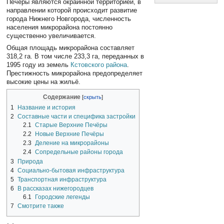
Печёры являются окраинной территорией, в
направлении которой происходит развитие
города Нижнего Новгорода, численность
населения микрорайона постоянно
существенно увеличивается.
Общая площадь микрорайона составляет
318,2 га. В том числе 233,3 га, переданных в
1995 году из земель
Кстовского района
.
Престижность микрорайона предопределяет
высокие цены на жильё.
Содержание
1
Название и история
2
Составные части и специфика застройки
2.1
Старые Верхние Печёры
2.2
Новые Верхние Печёры
2.3
Деление на микрорайоны
2.4
Сопредельные районы города
3
Природа
4
Социально-бытовая инфраструктура
5
Транспортная инфраструктура
6
В рассказах нижегородцев
6.1
Городские легенды
7
Смотрите также