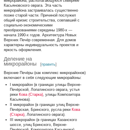
микрорайона, располагающуюся севернее
Касьяновского оврага. Эта часть
микрорайона застраивалась существенно
позже старой части. Причиной послужил
общий кризис строительства, совпавший с
социально-экономическими
преобразованиями середины 1980-х —
начала 1990-х годов. Архитектура Новых
Верхних Печёр современная. Для домов
характерны индивидуальность проектов и
яркость оформления.
Деление на
микрорайоны
[
править
]
Верхние Печёры (как комплекс микрорайонов)
включают в себя следующие микрорайоны:
I микрорайон (в границах улицы Верхне-
Печёрской, Лопатинского оврага, устья
реки
Кова (Старка)
, улицы Композитора
Касьянова).
II микрорайон (в границах улиц Верхне-
Печёрская, Бринского, русла реки
Кова
(Старка)
, Лопатинского оврага).
III микрорайон (в границах Казанского
шоссе, улиц Бринского, Верхне-
Печёрской, Композитора Касьянова).