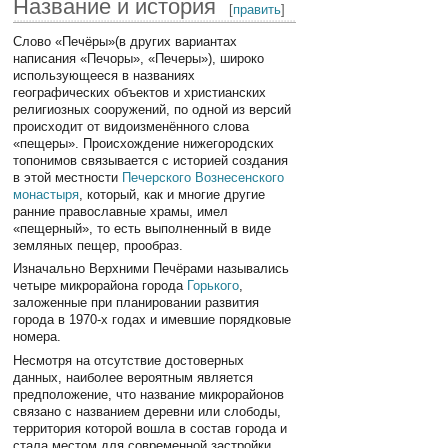
Название и история
[
править
]
Слово «Печёры»(в других вариантах
написания «Печоры», «Печеры»), широко
использующееся в названиях
географических объектов и христианских
религиозных сооружений, по одной из версий
происходит от видоизменённого слова
«пещеры». Происхождение нижегородских
топонимов связывается с историей создания
в этой местности
Печерского Вознесенского
монастыря
, который, как и многие другие
ранние православные храмы, имел
«пещерный», то есть выполненный в виде
земляных пещер, прообраз.
Изначально Верхними Печёрами назывались
четыре микрорайона города
Горького
,
заложенные при планировании развития
города в 1970-х годах и имевшие порядковые
номера.
Несмотря на отсутствие достоверных
данных, наиболее вероятным является
предположение, что название микрорайонов
связано с названием деревни или слободы,
территория которой вошла в состав города и
стала местом для современной застройки.