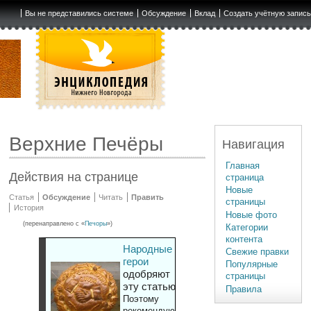
Вы не представились системе
Обсуждение
Вклад
Создать учётную запис
Верхние Печёры
Навигация
Главная
Действия на странице
страница
Новые
Статья
Обсуждение
Читать
Править
страницы
История
Новые фото
(перенаправлено с «
Печоры
»)
Категории
контента
Народные
Свежие правки
герои
Популярные
одобряют
страницы
эту статью
Правила
Поэтому
рекомендуют