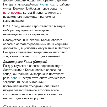
дорогу, соединяющую микрорайон Верхние
Печёры с микрорайоном
Кузничиха
. В районе
улицы Верхне-Печёрская через овраг по
путепроводу
, который используется для
пешеходного перехода, проложены
коммуникации.
В 2007 году начато строительство (стадия
выбора подрядчика) полноценного
пешеходного поста через овраг.
Благоустроенные склоны Касьяновского
оврага с асфальтированными пешеходными
дорожками, в условиях отсутствия в Верхних
Печёрах специально выделенных парковых
зон, являются местом отдыха жителей.
Долина реки Ковы (Старки)
По дну глубокого оврага, пересекающего
Лопатинский и Касьяновский овраги, по
западной границе микрорайона протекает
река
Кова
. В результате систематического
загрязнения реки бытовыми и
промышленными отходами, она имеет
неудовлетворительное экологическое
состояние и не используется в качестве
места отдыха нижегородцев.
Социально-бытовая