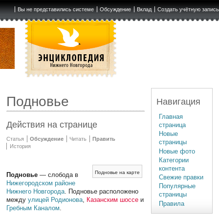
Вы не представились системе
Обсуждение
Вклад
Создать учётную запис
Подновье
Навигация
Главная
Действия на странице
страница
Новые
Статья
Обсуждение
Читать
Править
страницы
История
Новые фото
Категории
контента
Подновье на карте
Подновье
— слобода в
Свежие правки
Нижегородском районе
Популярные
Нижнего Новгорода
. Подновье расположено
страницы
между
улицей Родионова
,
Казанским шоссе
и
Правила
Гребным Каналом
.