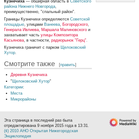
Кузнечиха
— обширная область в
Советского
района
Нижнего Новгорода
,
преимущественно, "спальный район".
Границы Кузнечихи определяются
Советской
площадью
, улицами
Ванеева
,
Богородского
,
Генерала Ивлиева
,
Маршала Малиновского
и
захватывает часть
улицы Композитора
Касьянова
, в частности,
радиорынок "Герц"
.
Кузнечиха граничит с парком
Щелоковский
Хутор
.
Смотрите также
[
править
]
Деревня Кузнечиха
"
Щелоковский Хутор
"
Категории
:
Места
Микрорайоны
Эта страница в последний раз была
отредактирована 9 ноября 2015 года в 13:31.
(¢) 2010 АНО Открытая Нижегородская
Энциклопедия