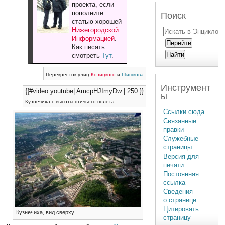
проекта, если
пополните
Поиск
статью хорошей
Нижегородской
Информацией
.
Как писать
смотреть
Тут
.
Перекресток улиц
Козицкого
и
Шишкова
Инструмент
{{#video:youtube| AmcpHJImyDw | 250 }}
ы
Кузнечиха с высоты птичьего полета
Ссылки сюда
Связанные
правки
Служебные
страницы
Версия для
печати
Постоянная
ссылка
Сведения
о странице
Цитировать
Кузнечиха, вид сверху
страницу