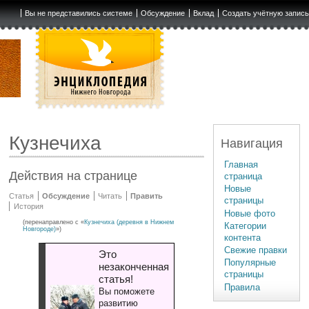
Вы не представились системе
Обсуждение
Вклад
Создать учётную запис
Кузнечиха
Навигация
Главная
Действия на странице
страница
Новые
Статья
Обсуждение
Читать
Править
страницы
История
Новые фото
(перенаправлено с «
Кузнечиха (деревня в Нижнем
Категории
Новгороде)
»)
контента
Свежие правки
Это
Популярные
незаконченная
страницы
статья!
Правила
Вы поможете
развитию