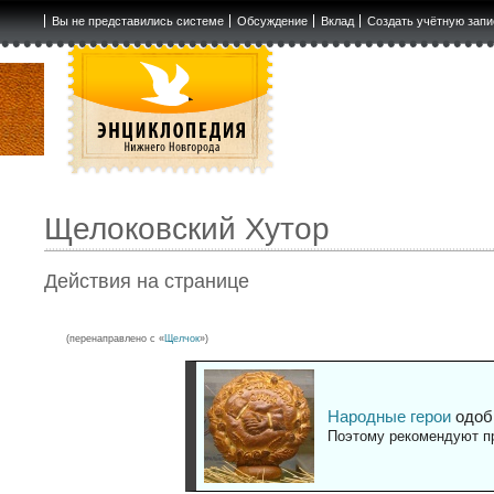
Вы не представились системе
Обсуждение
Вклад
Создать учётную запи
Щелоковский Хутор
Действия на странице
(перенаправлено с «
Щелчок
»)
Народные герои
одоб
Поэтому рекомендуют пр