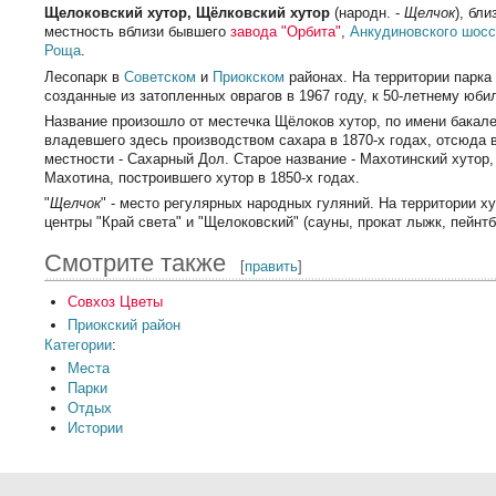
Щелоковский хутор, Щёлковский хутор
(народн. -
Щелчок
), бл
местность вблизи бывшего
завода "Орбита"
,
Анкудиновского шос
Роща
.
Лесопарк в
Советском
и
Приокском
районах. На территории парка 
созданные из затопленных оврагов в 1967 году, к 50-летнему юби
Название произошло от местечка Щёлоков хутор, по имени бакал
владевшего здесь производством сахара в 1870-х годах, отсюда 
местности - Сахарный Дол. Старое название - Махотинский хутор
Махотина, построившего хутор в 1850-х годах.
"
Щелчок
" - место регулярных народных гуляний. На территории х
центры "Край света" и "Щелоковский" (сауны, прокат лыжк, пейнт
Смотрите также
[
править
]
Совхоз Цветы
Приокский район
Категории
:
Места
Парки
Отдых
Истории