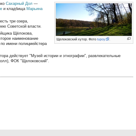
изко
Сахарный Дол
—
се
и кладбища
Марьина
есть три озера,
лею Советской власти.
ейщика Щёлокова,
второе наименование
Щелоковский хутор. Фото
tupoy
.
, по имени полицмейстера
утора действует "Музей истории и этнографии", развлекательные
болл), ФОК "Щелоковский".