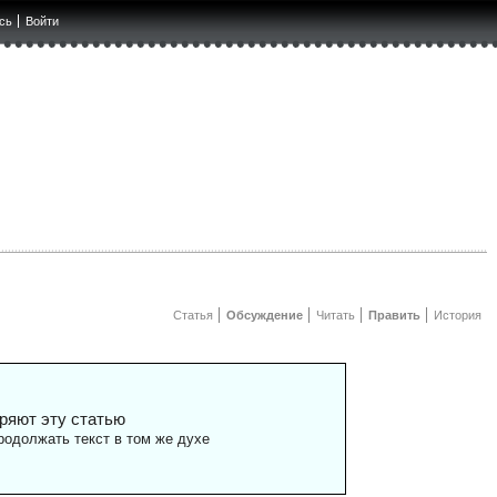
сь
Войти
Статья
Обсуждение
Читать
Править
История
ряют эту статью
одолжать текст в том же духе