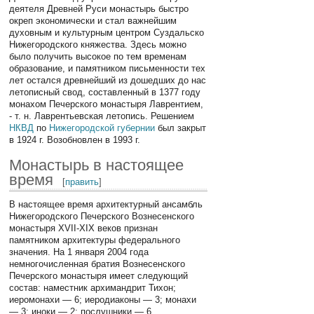
деятеля Древней Руси монастырь быстро
окреп экономически и стал важнейшим
духовным и культурным центром Суздальско
Нижегородского княжества. Здесь можно
было получить высокое по тем временам
образование, и памятником письменности тех
лет остался древнейший из дошедших до нас
летописный свод, составленный в 1377 году
монахом Печерского монастыря Лаврентием,
- т. н. Лаврентьевская летопись. Решением
НКВД
по
Нижегородской губернии
был закрыт
в 1924 г. Возобновлен в 1993 г.
Монастырь в настоящее
время
[
править
]
В настоящее время архитектурный ансамбль
Нижегородского Печерского Вознесенского
монастыря XVII-XIX веков признан
памятником архитектуры федерального
значения. На 1 января 2004 года
немногочисленная братия Вознесенского
Печерского монастыря имеет следующий
состав: наместник архимандрит Тихон;
иеромонахи — 6; иеродиаконы — 3; монахи
— 3; иноки — 2; послушники — 6.