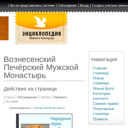
Вы не представились системе
Обсуждение
Вклад
Создать учётную запис
Вознесенский
Навигация
Печёрский Мужской
Главная
страница
Монастырь
Новые
страницы
Действия на странице
Новые фото
Категории
Статья
Обсуждение
Читать
Править
контента
История
Свежие правки
(перенаправлено с «
Печорский Монастырь
»)
Популярные
страницы
Народные
Правила
герои