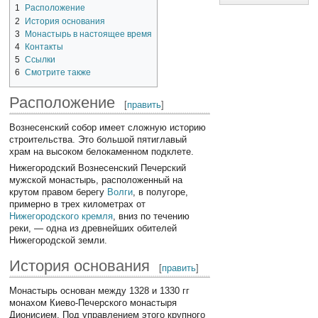
1
Расположение
2
История основания
3
Монастырь в настоящее время
4
Контакты
5
Ссылки
6
Смотрите также
Расположение
[
править
]
Вознесенский собор имеет сложную историю
строительства. Это большой пятиглавый
храм на высоком белокаменном подклете.
Нижегородский Вознесенский Печерский
мужской монастырь, расположенный на
крутом правом берегу
Волги
, в полугоре,
примерно в трех километрах от
Нижегородского кремля
, вниз по течению
реки, — одна из древнейших обителей
Нижегородской земли.
История основания
[
править
]
Монастырь основан между 1328 и 1330 гг
монахом Киево-Печерского монастыря
Дионисием. Под управлением этого крупного