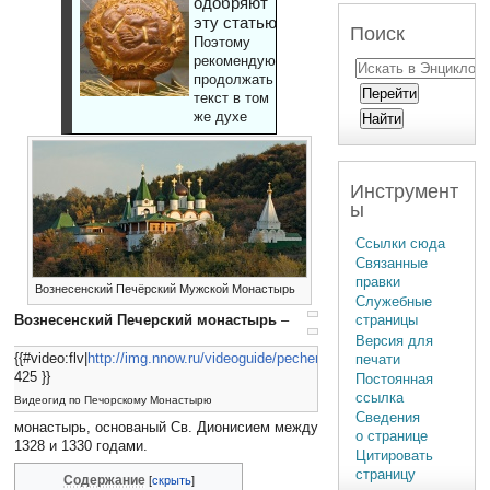
одобряют
эту статью
Поиск
Поэтому
рекомендуют
продолжать
текст в том
же духе
Инструмент
ы
Ссылки сюда
Связанные
правки
Вознесенский Печёрский Мужской Монастырь
Служебные
страницы
Вознесенский Печерский монастырь
–
Версия для
{{#video:flv|
http://img.nnow.ru/videoguide/pechersky.flv%7C
печати
425 }}
Постоянная
ссылка
Видеогид по Печорскому Монастырю
Сведения
монастырь, основаный Св. Дионисием между
о странице
1328 и 1330 годами.
Цитировать
страницу
Содержание