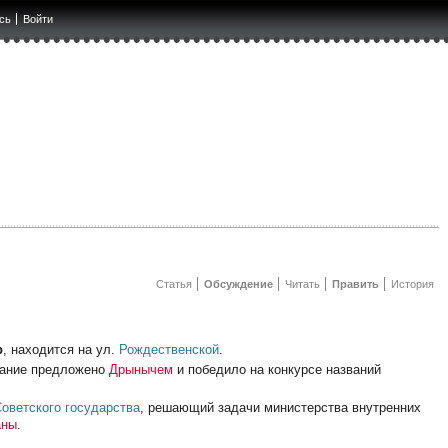
сь
Войти
Статья
Обсуждение
Читать
Править
История
р
, находится на ул.
Рождественской
.
вание предложено
Дрынычем
и победило на конкурсе названий
оветского государства
, решающий задачи министерства внутренних
аны
.