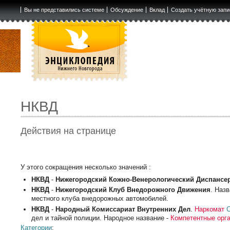
Вы не представились системе
Обсуждение
Вклад
Создать учётную запи
НКВД
Действия на странице
У этого сокращения несколько значений :
НКВД
-
Нижегородский Кожно-Венерологический Диспансе
НКВД
-
Нижегородский Клуб Внедорожного Движения
. Наз
местного клуба внедорожных автомобилей.
НКВД
-
Народный Комиссариат Внутренних Дел
.
Наркомат
С
дел и тайной полиции. Народное название -
Компетентные орг
Категории
: