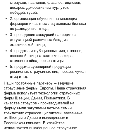
страусов, павлинов, фазанов, индюков,
цесарок, декоративных кур, уток,
лебедей, гусей;
2. организация обучения начинающих
фермеров и частных лиц основам бизнеса
по разведению птицы;
3. проведение экскурсий на ферме с
дегустацией различных блюд из
экзотической птицы;
4. продажа инкубационных яиц, птенцов,
взрослой птицы а также мяса жира,
столового яйца, перьев птицы;
5. продажа сувенирной продукции –
росписных страусиных яиц, перьев, чучел
птиц и т.д.
Наши постоянные партнеры – ведущие
страусиные фермы Европы. Наша страусиная
ферма использует технологии страусиных
ферм Швеции, Дании, Прибалтики. В
качестве страусов - производителей на
ферму были закуплены четыре семьи
трёхлетних страусов циплятами, ввезенные
из Швеции и Дании и выращенные в
Российском климате. В хозяйстве
используется инкубационное страусиное