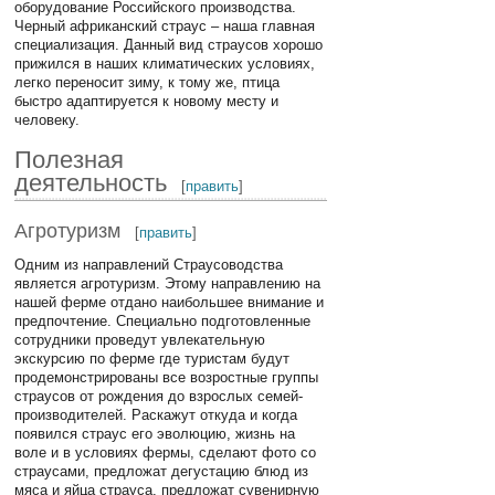
оборудование Российского производства.
Черный африканский страус – наша главная
специализация. Данный вид страусов хорошо
прижился в наших климатических условиях,
легко переносит зиму, к тому же, птица
быстро адаптируется к новому месту и
человеку.
Полезная
деятельность
[
править
]
Агротуризм
[
править
]
Одним из направлений Страусоводства
является агротуризм. Этому направлению на
нашей ферме отдано наибольшее внимание и
предпочтение. Специально подготовленные
сотрудники проведут увлекательную
экскурсию по ферме где туристам будут
продемонстрированы все возростные группы
страусов от рождения до взрослых семей-
производителей. Раскажут откуда и когда
появился страус его эволюцию, жизнь на
воле и в условиях фермы, сделают фото со
страусами, предложат дегустацию блюд из
мяса и яйца страуса, предложат сувенирную