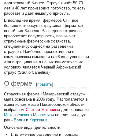
долгосрочный бизнес. Страус живёт 50-70
лет и 40 лет производит потомство, то есть
работает и даёт немалую прибыль.
В последнее время, фермеров СНГ все
больше интересует страусиная ферма как
новый вид бизнеса. Разведение страусов
приобретает популярность, возникают
страусиные фермерские хозяйства,
специализирующиеся на разведении
страусов. Наиболее перспективным в
коммерческом смысле и наиболее успешным
для выращивания в наших климатических
условиях является Черный Африканский
страус (Strutio Camelius).
О ферме
[
править
]
Страусиная ферма «Макарьевский страус»
была основана в 2006 году. Располагается в
живописном месте Нижегородской области
выбранном
Святым Макарием
для основания
Макарьевского Монастыря
на слиянии двух
рек -
Волги
и
Керженца
.
Основные виды деятельности:
1. племенное разведение и продажа