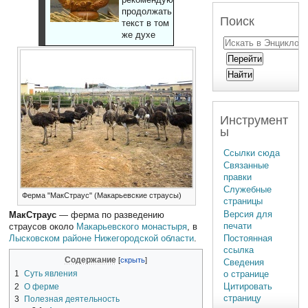
продолжать
Поиск
текст в том
же духе
Инструмент
ы
Ссылки сюда
Связанные
правки
Служебные
Ферма "МакСтраус" (Макарьевские страусы)
страницы
Версия для
МакСтраус
— ферма по разведению
печати
страусов около
Макарьевского монастыря
, в
Постоянная
Лысковском районе
Нижегородской области
.
ссылка
Содержание
Сведения
о странице
1
Суть явления
Цитировать
2
О ферме
страницу
3
Полезная деятельность