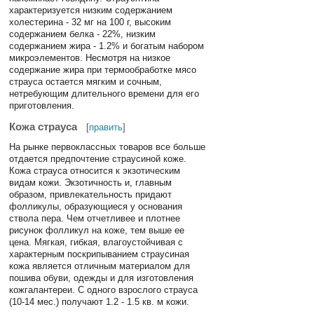
характеризуется низким содержанием
холестерина - 32 мг на 100 г, высоким
содержанием белка - 22%, низким
содержанием жира - 1.2% и богатым набором
микроэлементов. Несмотря на низкое
содержание жира при термообработке мясо
страуса остается мягким и сочным,
нетребующим длительного времени для его
приготовления.
Кожа страуса
[
править
]
На рынке первоклассных товаров все больше
отдается предпочтение страусиной коже.
Кожа страуса относится к экзотическим
видам кожи. Экзотичность и, главным
образом, привлекательность придают
фолликулы, образующиеся у основания
ствола пера. Чем отчетливее и плотнее
рисунок фолликул на коже, тем выше ее
цена. Мягкая, гибкая, влагоустойчивая с
характерным поскрипыванием страусиная
кожа является отличным материалом для
пошива обуви, одежды и для изготовления
кожгалантереи. С одного взрослого страуса
(10-14 мес.) получают 1.2 - 1.5 кв. м кожи.