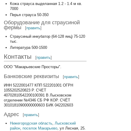
Кожа страуса выделанная 1.2 - 1.4 м кв.
7000
Перья страуса 50-350
Оборудование для страусиной
фермы
[
править
]
Страусиный инкубатор (64-128 яиц) 75-120
тыс.
Литература 500-1500
Контакты
[
править
]
ООО "Макарьевские Просторы".
Банковские реквизиты
[
править
]
ИНН 5222001477 КПП 522201001 ОГРН
1055202520823 Р. СЧЕТ
40702810542200100391 В Лысковском
отделении №4346 СБ РФ КОР. СЧЁТ
30101810900000000603 БИК 042202603
Адрес
[
править
]
Нижегородская область
,
Лысковский
район
,
поселок Макарьево
, ул Лесная, 25.