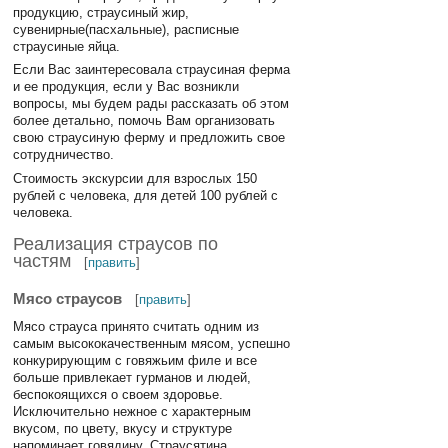
продукцию, страусиный жир,
сувенирные(пасхальные), расписные
страусиные яйца.
Если Вас заинтересовала страусиная ферма
и ее продукция, если у Вас возникли
вопросы, мы будем рады рассказать об этом
более детально, помочь Вам организовать
свою страусиную ферму и предложить свое
сотрудничество.
Стоимость экскурсии для взрослых 150
рублей с человека, для детей 100 рублей с
человека.
Реализация страусов по
частям
[
править
]
Мясо страусов
[
править
]
Мясо страуса принято считать одним из
самым высококачественным мясом, успешно
конкурирующим с говяжьим филе и все
больше привлекает гурманов и людей,
беспокоящихся о своем здоровье.
Исключительно нежное с характерным
вкусом, по цвету, вкусу и структуре
напоминает говядину. Страусятина