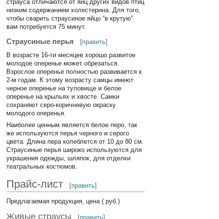
страуса отличаются от яиц других видов птиц
низким содержанием холестерина. Для того,
чтобы сварить страусиное яйцо “в крутую”
вам потребуется 75 минут.
Страусиные перья
[
править
]
В возрасте 16-ти месяцев хорошо развитое
молодое оперенье может обрезаться.
Взрослое оперенье полностью развивается к
2-м годам. К этому возрасту самцы имеют
черное оперенье на туловище и белое
оперенье на крыльях и хвосте. Самки
сохраняют серо-коричневую окраску
молодого оперенья.
Наиболее ценным является белое перо, так
же используются перья черного и серого
цвета. Длина пера колеблется от 10 до 80 см.
Страусиные перья широко используются для
украшения одежды, шляпок, для отделки
театральных костюмов.
Прайс-лист
[
править
]
Предлагаемая продукция, цена ( руб.)
Живые страусы
[
править
]