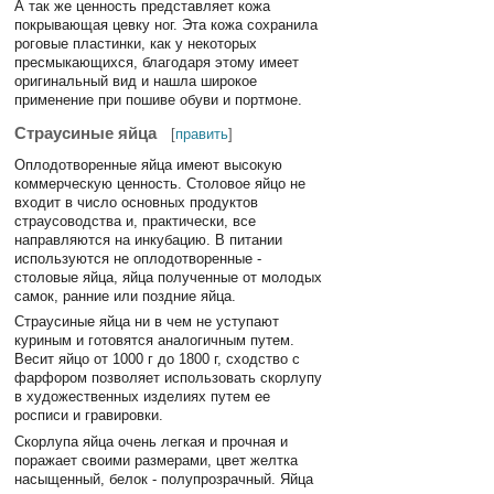
А так же ценность представляет кожа
покрывающая цевку ног. Эта кожа сохранила
роговые пластинки, как у некоторых
пресмыкающихся, благодаря этому имеет
оригинальный вид и нашла широкое
применение при пошиве обуви и портмоне.
Страусиные яйца
[
править
]
Оплодотворенные яйца имеют высокую
коммерческую ценность. Столовое яйцо не
входит в число основных продуктов
страусоводства и, практически, все
направляются на инкубацию. В питании
используются не оплодотворенные -
столовые яйца, яйца полученные от молодых
самок, ранние или поздние яйца.
Страусиные яйца ни в чем не уступают
куриным и готовятся аналогичным путем.
Весит яйцо от 1000 г до 1800 г, сходство с
фарфором позволяет использовать скорлупу
в художественных изделиях путем ее
росписи и гравировки.
Скорлупа яйца очень легкая и прочная и
поражает своими размерами, цвет желтка
насыщенный, белок - полупрозрачный. Яйца