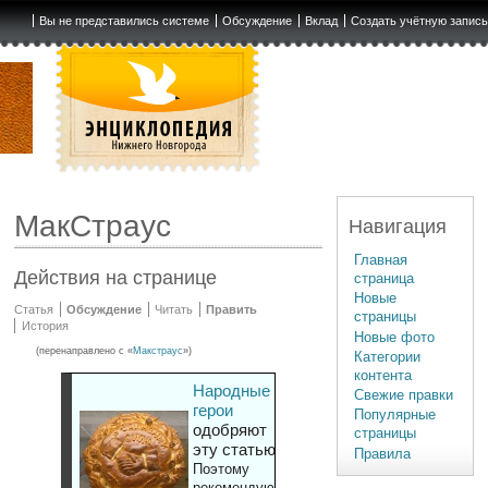
Вы не представились системе
Обсуждение
Вклад
Создать учётную запис
МакСтраус
Навигация
Главная
Действия на странице
страница
Новые
Статья
Обсуждение
Читать
Править
страницы
История
Новые фото
(перенаправлено с «
Макстраус
»)
Категории
контента
Народные
Свежие правки
герои
Популярные
одобряют
страницы
эту статью
Правила
Поэтому
рекомендуют