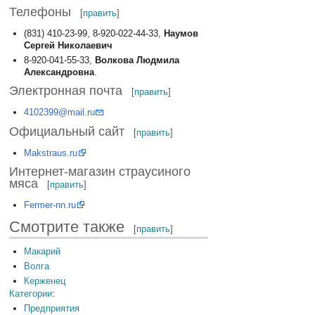
Телефоны
[
править
]
(831) 410-23-99, 8-920-022-44-33,
Наумов
Сергей Николаевич
8-920-041-55-33,
Волкова Людмила
Александровна
.
Электронная почта
[
править
]
4102399@mail.ru
Официальный сайт
[
править
]
Makstraus.ru
Интернет-магазин страусиного
мяса
[
править
]
Fermer-nn.ru
Смотрите также
[
править
]
Макарий
Волга
Керженец
Категории
:
Предприятия