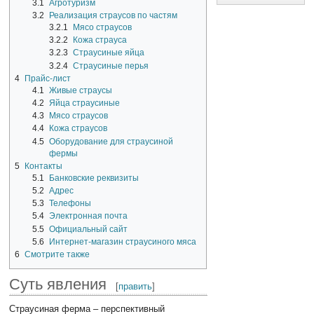
3.1
Агротуризм
3.2
Реализация страусов по частям
3.2.1
Мясо страусов
3.2.2
Кожа страуса
3.2.3
Страусиные яйца
3.2.4
Страусиные перья
4
Прайс-лист
4.1
Живые страусы
4.2
Яйца страусиные
4.3
Мясо страусов
4.4
Кожа страусов
4.5
Оборудование для страусиной
фермы
5
Контакты
5.1
Банковские реквизиты
5.2
Адрес
5.3
Телефоны
5.4
Электронная почта
5.5
Официальный сайт
5.6
Интернет-магазин страусиного мяса
6
Смотрите также
Суть явления
[
править
]
Страусиная ферма – перспективный