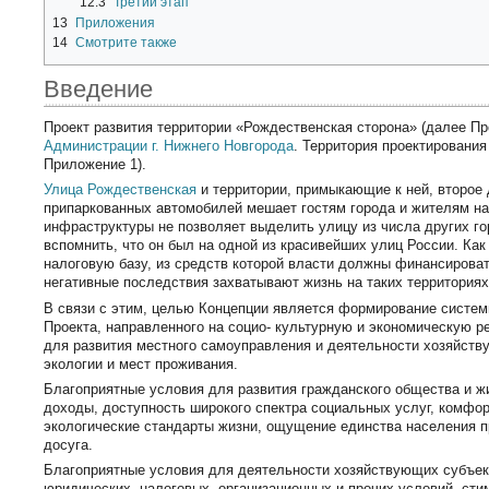
12.3
Третий этап
13
Приложения
14
Смотрите также
Введение
Проект развития территории «Рождественская сторона» (далее П
Администрации
г. Нижнего Новгорода
. Территория проектирования
Приложение 1).
Улица Рождественская
и территории, примыкающие к ней, второе
припаркованных автомобилей мешает гостям города и жителям н
инфраструктуры не позволяет выделить улицу из числа других г
вспомнить, что он был на одной из красивейших улиц России. Ка
налоговую базу, из средств которой власти должны финансирова
негативные последствия захватывают жизнь на таких территориях
В связи с этим, целью Концепции является формирование системы
Проекта, направленного на социо- культурную и экономическую р
для развития местного самоуправления и деятельности хозяйст
экологии и мест проживания.
Благоприятные условия для развития гражданского общества и жи
доходы, доступность широкого спектра социальных услуг, комфо
экологические стандарты жизни, ощущение единства населения пр
досуга.
Благоприятные условия для деятельности хозяйствующих субъект
юридических, налоговых, организационных и прочих условий, ст