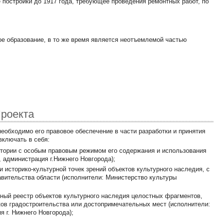
 постройки до 1917 года, требующее проведения ремонтных работ, по
е образование, в то же время является неотъемлемой частью
Проекта
еобходимо его правовое обеспечение в части разработки и принятия
включать в себя:
ритории с особым правовым режимом его содержания и использования
 администрация г.Нижнего Новгорода);
 историко-культурной точек зрений объектов культурного наследия, с
ительства области (исполнители: Министерство культуры
ный реестр объектов культурного наследия целостных фрагментов,
ков градостроительства или достопримечательных мест (исполнители:
 г. Нижнего Новгорода);