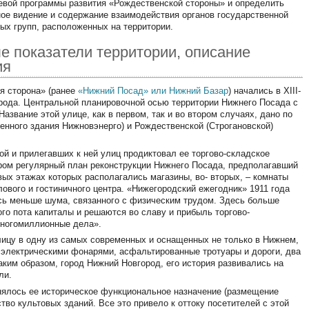
евой программы развития «Рождественской стороны» и определить
ое видение и содержание взаимодействия органов государственной
ых групп, расположенных на территории.
е показатели территории, описание
ия
я сторона» (ранее
«Нижний Посад» или Нижний Базар
) начались в XIII-
орода. Центральной планировочной осью территории Нижнего Посада с
 Название этой улице, как в первом, так и во втором случаях, дано по
енного здания Нижновэнерго) и Рождественской (Строгановской)
кой и прилегавших к ней улиц продиктовал ее торгово-складское
уром регулярный план реконструкции Нижнего Посада, предполагавший
ых этажах которых располагались магазины, во- вторых, – комнаты
лового и гостиничного центра. «Нижегородский ежегодник» 1911 года
ь меньше шума, связанного с физическим трудом. Здесь больше
ого пота капиталы и решаются во славу и прибыль торгово-
ногомиллионные дела».
ицу в одну из самых современных и оснащенных не только в Нижнем,
е электрическими фонарями, асфальтированные тротуары и дороги, два
ким образом, город Нижний Новгород, его история развивались на
ли.
нялось ее историческое функциональное назначение (размещение
во культовых зданий. Все это привело к оттоку посетителей с этой