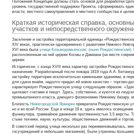
Положения Концепции должны стать основой для разработки Цел
уровень государственной поддержки Проекта, сформировать един
власти, местного самоуправления и местного сообщества и целев
Краткая историческая справка, основны
участков и непосредственного окружен
Заселение и застройка территориальной единицы «Рождественска
XIV веках, практически одновременно с развитием Нижнего Новг
XVI века была
улица Козьмодемьянская, (ныне Рождественская)
.
расположенным на ней церкви Космы и Дамиана (на месте соврем
церкви.
Исторически, с конца XVIII века характер застройки Рождественс
назначение. Разработанный после пожара 1819 года А.А. Бетанк
застройку территории исключительно каменными зданиями, в перв
для сдачи внаём, надолго придал ей новое качество – торгово-де
характеризует Рождественскую улицу следующим образом: «Здес
щелкают счетами и пишут. Здесь, собственно, и куются из людск
промышленного класса, дающего физиономию Нижнему базару, м
Близость
Нижегородской Ярмарки
превратила Рождественскую ул
но и во всей России. Еще в конце 19 в. здесь имелось освещени
фуникулера, трамвайное движение протяженностью 3,5 версты. Та
стыке техники, науки, культуры, общественных движений и торгов
В советский период улица несколько раз переименовывалась, ме
госучреждений и небольших магазинов). Были утрачены большинст