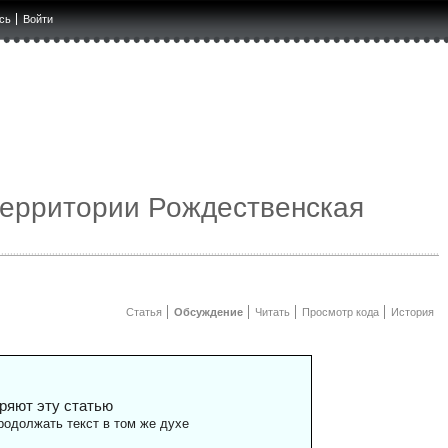
сь
Войти
территории Рождественская
Статья
Обсуждение
Читать
Просмотр кода
История
ряют эту статью
одолжать текст в том же духе