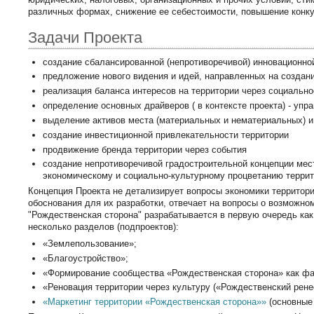
различных формах, снижение ее себестоимости, повышение конку
Задачи Проекта
создание сбалансированной (непротиворечивой) инновационно
предложение нового видения и идей, направленных на создан
реализация баланса интересов на территории через социально
определение основных драйверов ( в контексте проекта) - у
выделение активов места (материальных и нематериальных) и
создание инвестиционной привлекательности территории
продвижение бренда территории через события
создание непротиворечивой градостроительной концепции мес
экономическому и социально-культурному процветанию террит
Концепция Проекта не детализирует вопросы экономики территор
обоснования для их разработки, отвечает на вопросы о возможно
"Рождественская сторона" разрабатывается в первую очередь как
несколько разделов (подпроектов):
«Землепользование»;
«Благоустройство»;
«Формирование сообщества «Рождественская сторона» как фа
«Реновация территории через культуру («Рождественский рене
«Маркетинг территории «Рождественская сторона»»
(основные 