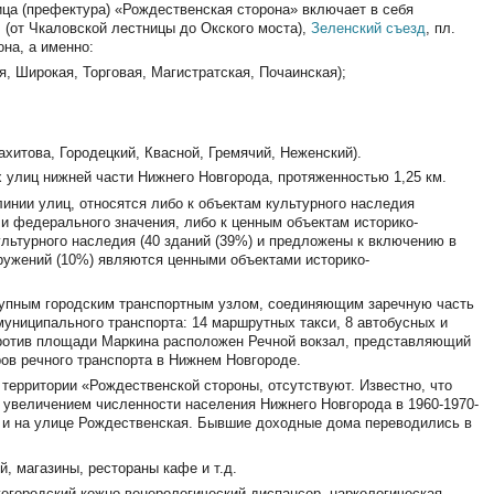
ица (префектура) «Рождественская сторона» включает в себя
.
(от Чкаловской лестницы до Окского моста),
Зеленский съезд
, пл.
на, а именно:
я, Широкая, Торговая, Магистратская, Почаинская);
хитова, Городецкий, Квасной, Гремячий, Неженский).
 улиц нижней части Нижнего Новгорода, протяженностью 1,25 км.
линии улиц, относятся либо к объектам культурного наследия
о и федерального значения, либо к ценным объектам историко-
льтурного наследия (40 зданий (39%) и предложены к включению в
оружений (10%) являются ценными объектами историко-
рупным городским транспортным узлом, соединяющим заречную часть
ниципального транспорта: 14 маршрутных такси, 8 автобусных и
ротив площади Маркина расположен Речной вокзал, представляющий
ов речного транспорта в Нижнем Новгороде.
территории «Рождественской стороны, отсутствуют. Известно, что
 с увеличением численности населения Нижнего Новгорода в 1960-1970-
е и на улице Рождественская. Бывшие доходные дома переводились в
, магазины, рестораны кафе и т.д.
жегородский кожно-венерологический диспансер, наркологическая