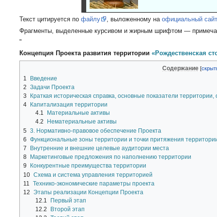
Текст цитируется по
файлу
, выложенному на
официальный сайт
Фрагменты, выделенные курсивом и жирным шрифтом — примечан
"
Концепция Проекта развития территории
«Рождественская ст
Содержание
1
Введение
2
Задачи Проекта
3
Краткая историческая справка, основные показатели территории,
4
Капитализация территории
4.1
Материальные активы
4.2
Нематериальные активы
5
3. Нормативно-правовое обеспечение Проекта
6
Функциональные зоны территории и точки притяжения территори
7
Внутренние и внешние целевые аудитории места
8
Маркетинговые предложения по наполнению территории
9
Конкурентные преимущества территории
10
Схема и система управления территорией
11
Технико-экономические параметры проекта
12
Этапы реализации Концепции Проекта
12.1
Первый этап
12.2
Второй этап