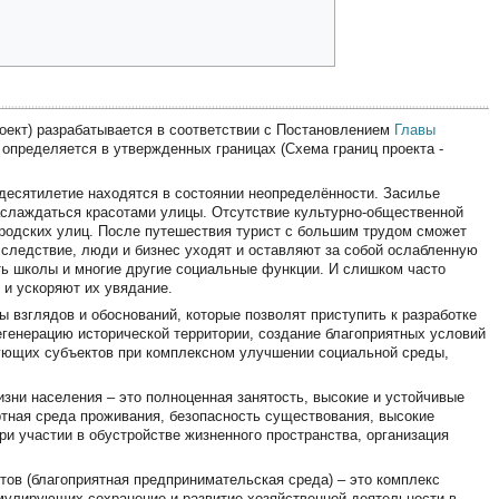
роект) разрабатывается в соответствии с Постановлением
Главы
 определяется в утвержденных границах (Схема границ проекта -
 десятилетие находятся в состоянии неопределённости. Засилье
аслаждаться красотами улицы. Отсутствие культурно-общественной
ородских улиц. После путешествия турист с большим трудом сможет
к следствие, люди и бизнес уходят и оставляют за собой ослабленную
ть школы и многие другие социальные функции. И слишком часто
 и ускоряют их увядание.
 взглядов и обоснований, которые позволят приступить к разработке
егенерацию исторической территории, создание благоприятных условий
вующих субъектов при комплексном улучшении социальной среды,
зни населения – это полноценная занятость, высокие и устойчивые
ртная среда проживания, безопасность существования, высокие
и участии в обустройстве жизненного пространства, организация
ов (благоприятная предпринимательская среда) – это комплекс
имулирующих сохранение и развитие хозяйственной деятельности в