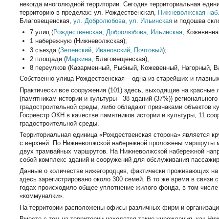
некогда многолюдной территории. Сегодня территориальная един
территорию в пределах: ул. Рождественская,
Нижневолжская наб
Благовещенская,
ул. Добролюбова
,
ул. Ильинская
и подошва скло
7 улиц (
Рождественская
,
Добролюбова
,
Ильинская
, Кожевенна
1 набережную (Нижневолжская);
3 съезда (
Зеленский
,
Ивановский
,
Почтовый
);
2 площади (
Маркина
, Благовещенская);
8 переулков (Казарменный, Рыбный, Кожевенный, Нагорный, Ва
Собственно улица Рождественская – одна из старейших и главных
Практически все сооружения (101) здесь, выходящие на красные 
(памятникам истории и культуры - 38 зданий (37%)) региональног
градостроительной среды, либо обладают признаками объектов ку
Госреестр ОКН в качестве памятников истории и культуры, 11 со
градостроительной среды.
Территориальная единица «Рождественская сторона» является к
с верхней. По Нижневолжской набережной проложены маршруты му
двух трамвайных маршрутов. На Нижневолжской набережной нап
собой комплекс зданий и сооружений для обслуживания пассажир
Данные о количестве нижегородцев, фактически проживающих на 
здесь зарегистрировано около 300 семей. В то же время в связи
годах происходило общее уплотнение жилого фонда, в том числ
«коммуналки».
На территории расположены офисы различных фирм и организаций
Вместе с тем на территории находятся такие учреждения, как Ни