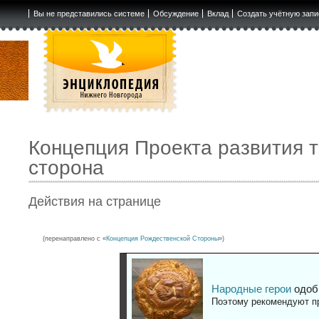
Вы не представились системе
Обсуждение
Вклад
Создать учётную запи
Концепция Проекта развития 
сторона
Действия на странице
(перенаправлено с «
Концепция Рождественской Стороны
»)
Народные герои
одоб
Поэтому рекомендуют пр