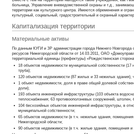
больница, Управление вневедомственной охраны и т.д., занимаю
территории как культурного центра. Имеются обременения и огра
культурный, социальный, градостроительный и охранный характер
Капитализация территории
Материальные активы
По данным КУГИ и ЗР администрации города Нижнего Новгорода о
ресурсов Нижегородской области от 14.03.2011, ОАО «Домоуправл
территориальной единицы (префектуры) «Рождественская сторо
18 объектов недвижимости муниципальной собственности (17 
труба);
120 объектов недвижимости (87 жилых и 33 нежилых здания),
1 объект недвижимости, доля в праве общей долевой собствен
доли);
193 объекта инженерной инфраструктуры (103 объекта водосна
теплоснабжения; 63 противооползневых сооружений, штолен, 
104 бесхозяйных объектов инженерной инфраструктуры, в от
муниципальной собственности;
65 объектов недвижимости (в т.ч. нежилые здания, помещения
Нижегородской области;
90 объектов недвижимости (в т.ч. жилые здания, помещения и