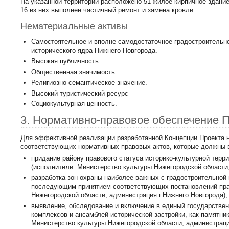
На указанной территории расположено 51 жилое кирпичное здание
16 из них выполнен частичный ремонт и замена кровли.
Нематериальные активы
Самостоятельное и вполне самодостаточное градостроительно
исторического ядра Нижнего Новгорода.
Высокая публичность
Общественная значимость.
Религиозно-семантическое значение.
Высокий туристический ресурс
Социокультурная ценность.
3. Нормативно-правовое обеспечение 
Для эффективной реализации разработанной Концепции Проекта н
соответствующих нормативных правовых актов, которые должны 
придание району правового статуса историко-культурной тер
(исполнители: Министерство культуры Нижегородской области,
разработка зон охраны наиболее важных с градостроительной и
последующим принятием соответствующих постановлений прав
Нижегородской области, администрация г.Нижнего Новгорода);
выявление, обследование и включение в единый государствен
комплексов и ансамблей исторической застройки, как памятни
Министерство культуры Нижегородской области, администрация